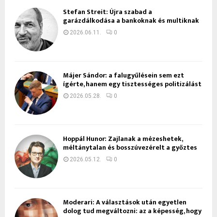
Stefan Streit: Újra szabad a
garázdálkodása a bankoknak és multiknak
2026.06.11.
0
Májer Sándor: a falugyűlésein sem ezt
ígérte, hanem egy tisztességes politizálást
2026.05.28.
0
Hoppál Hunor: Zajlanak a mézeshetek,
méltánytalan és bosszúvezérelt a győztes
2026.05.12.
0
Moderari: A választások után egyetlen
dolog tud megváltozni: az a képesség, hogy