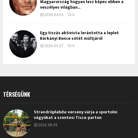
Magyarország hogyan lesz képes ebben a
veszélyes világban...
2026.04.03.
0
Egy tiszás aktivista lerántotta a leplet
Bárkányi Bence sötét múltjáról
2026.03.27.
0
TÉRSÉGÜNK
Strandröplabda-verseny várja a sportolni
vágyókat a szentesi Tisza-parton
2026.08.09.