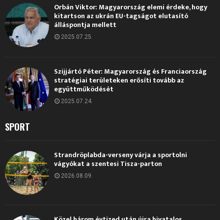
Orbán Viktor: Magyarország elemi érdeke, hogy
kitartson az ukrán EU-tagságot elutasító
álláspontja mellett
2025.07.25.
Szijjártó Péter: Magyarország és Franciaország
stratégiai területeken erősíti tovább az
együttműködését
2025.07.24.
SPORT
Strandröplabda-verseny várja a sportolni
vágyókat a szentesi Tisza-parton
2026.08.09.
Közel három évtized után újra hivatalos