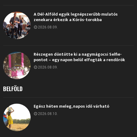
A Dél-Alföld egyik legnépszerűbb mulatós
zenekara érkezik a Körös-torokba
2026.08.09.
Részegen döntötte ki a nagymágocsi Selfie-
pontot – egy napon belül elfogták a rendőrök
2026.08.09.
BELFÖLD
Egész héten meleg, napos idő várható
2026.08.10.