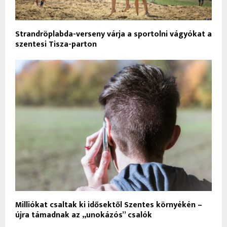
Strandröplabda-verseny várja a sportolni vágyókat a
szentesi Tisza-parton
Milliókat csaltak ki idősektől Szentes környékén –
újra támadnak az „unokázós” csalók