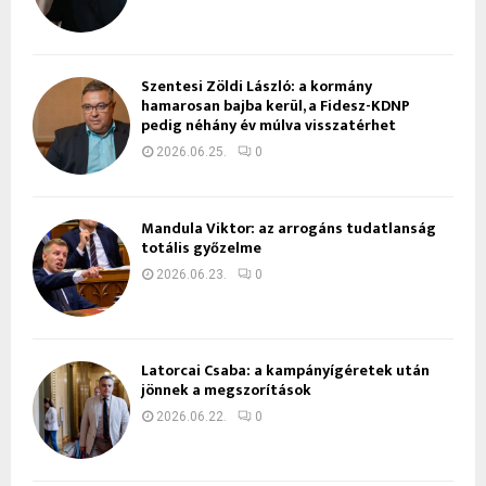
Szentesi Zöldi László: a kormány
hamarosan bajba kerül, a Fidesz-KDNP
pedig néhány év múlva visszatérhet
2026.06.25.
0
Mandula Viktor: az arrogáns tudatlanság
totális győzelme
2026.06.23.
0
Latorcai Csaba: a kampányígéretek után
jönnek a megszorítások
2026.06.22.
0