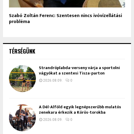
Szabó Zoltán Ferenc: Szentesen nincs ivóvízellátási
probléma
TÉRSÉGÜNK
Strandröplabda-verseny várja a sportolni
vágyókat a szentesi Tisza-parton
2026.08.09.
0
A Dél-Alföld egyik legnépszerűbb mulatós
zenekara érkezik a Körös-torokba
2026.08.09.
0