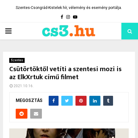
Szentes-Csongrád-Kistelek hír, vélemény és esemény portálja.
Facebook
Instagram
Youtube
PRIMARY
MENU
Szentes
Csütörtöktől vetíti a szentesi mozi is
az ElkXrtuk című filmet
2021.10.16.
MEGOSZTÁS