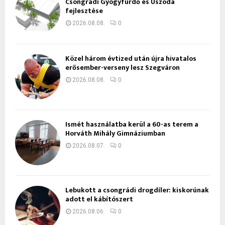
Csongrádi Gyógyfürdő és Uszoda
fejlesztése
2026.08.08.
0
Közel három évtized után újra hivatalos
erősember-verseny lesz Szegváron
2026.08.08.
0
Ismét használatba kerül a 60-as terem a
Horváth Mihály Gimnáziumban
2026.08.07.
0
Lebukott a csongrádi drogdíler: kiskorúnak
adott el kábítószert
2026.08.06.
0