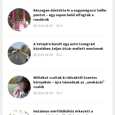
Részegen döntötte ki a nagymágocsi Selfie-
pontot – egy napon belül elfogták a
rendőrök
2026.08.09.
0
A tetejére borult egy autó Csongrád
közelében, teljes útzár mellett mentenek
2026.08.08.
0
Milliókat csaltak ki idősektől Szentes
környékén – újra támadnak az „unokázós”
csalók
2026.08.08.
0
Hatalmas mérföldkőhöz érkezett a