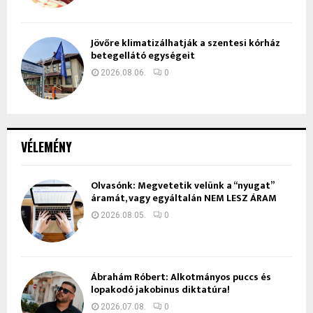
Jövőre klimatizálhatják a szentesi kórház
betegellátó egységeit
2026.08.06.
0
VÉLEMÉNY
Olvasónk: Megvetetik velünk a “nyugat”
áramát, vagy egyáltalán NEM LESZ ÁRAM
2026.08.05.
0
Ábrahám Róbert: Alkotmányos puccs és
lopakodó jakobinus diktatúra!
2026.07.08.
0