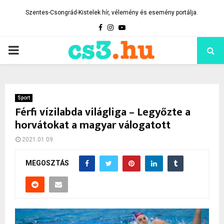
Szentes-Csongrád-Kistelek hír, vélemény és esemény portálja.
Facebook
Instagram
Youtube
PRIMARY
MENU
Sport
Férfi vízilabda világliga – Legyőzte a
horvátokat a magyar válogatott
2021.01.09.
MEGOSZTÁS