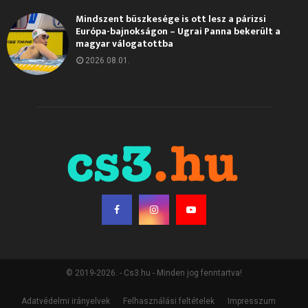
Mindszent büszkesége is ott lesz a párizsi
Európa-bajnokságon – Ugrai Panna bekerült a
magyar válogatottba
2026.08.01.
© 2019-2026. - Cs3.hu - Minden jog fenntartva!
Adatvédelmi irányelvek
Felhasználási feltételek
Impresszum