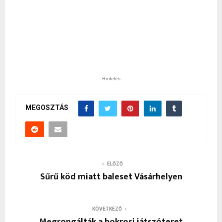
- Hirdetés -
MEGOSZTÁS
ELŐZŐ
Sűrű köd miatt baleset Vásárhelyen
KÖVETKEZŐ
Megrongálták a bokrosi játszóteret