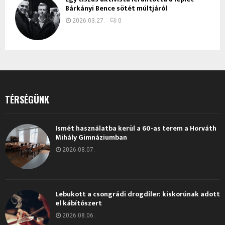
Bárkányi Bence sötét múltjáról
2026.03.27.
0
TÉRSÉGÜNK
Ismét használatba kerül a 60-as terem a Horváth
Mihály Gimnáziumban
2026.08.07.
Lebukott a csongrádi drogdíler: kiskorúnak adott
el kábítószert
2026.08.06.