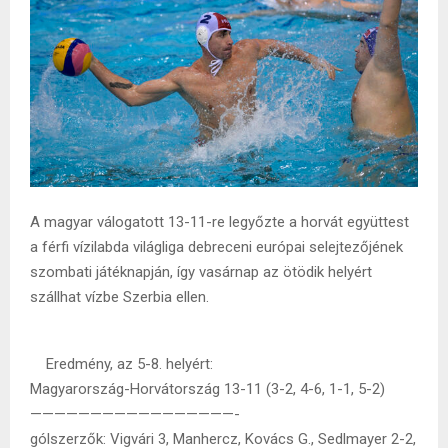
A magyar válogatott 13-11-re legyőzte a horvát együttest
a férfi vízilabda világliga debreceni európai selejtezőjének
szombati játéknapján, így vasárnap az ötödik helyért
szállhat vízbe Szerbia ellen.
Eredmény, az 5-8. helyért:
Magyarország-Horvátország 13-11 (3-2, 4-6, 1-1, 5-2)
—————————————————-
gólszerzők: Vigvári 3, Manhercz, Kovács G., Sedlmayer 2-2,