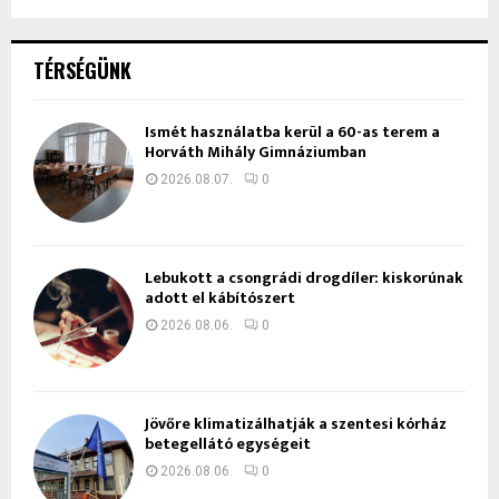
TÉRSÉGÜNK
Ismét használatba kerül a 60-as terem a
Horváth Mihály Gimnáziumban
2026.08.07.
0
Lebukott a csongrádi drogdíler: kiskorúnak
adott el kábítószert
2026.08.06.
0
Jövőre klimatizálhatják a szentesi kórház
betegellátó egységeit
2026.08.06.
0