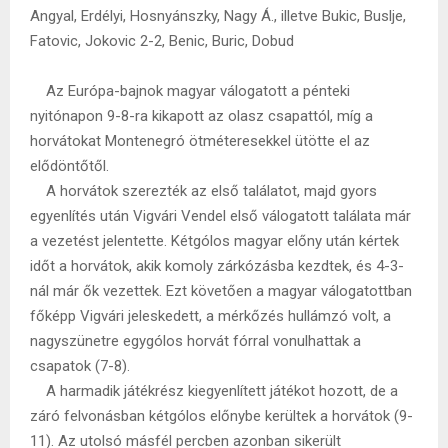
Angyal, Erdélyi, Hosnyánszky, Nagy Á., illetve Bukic, Buslje,
Fatovic, Jokovic 2-2, Benic, Buric, Dobud
Az Európa-bajnok magyar válogatott a pénteki
nyitónapon 9-8-ra kikapott az olasz csapattól, míg a
horvátokat Montenegró ötméteresekkel ütötte el az
elődöntőtől.
A horvátok szerezték az első találatot, majd gyors
egyenlítés után Vigvári Vendel első válogatott találata már
a vezetést jelentette. Kétgólos magyar előny után kértek
időt a horvátok, akik komoly zárkózásba kezdtek, és 4-3-
nál már ők vezettek. Ezt követően a magyar válogatottban
főképp Vigvári jeleskedett, a mérkőzés hullámzó volt, a
nagyszünetre egygólos horvát fórral vonulhattak a
csapatok (7-8).
A harmadik játékrész kiegyenlített játékot hozott, de a
záró felvonásban kétgólos előnybe kerültek a horvátok (9-
11). Az utolsó másfél percben azonban sikerült