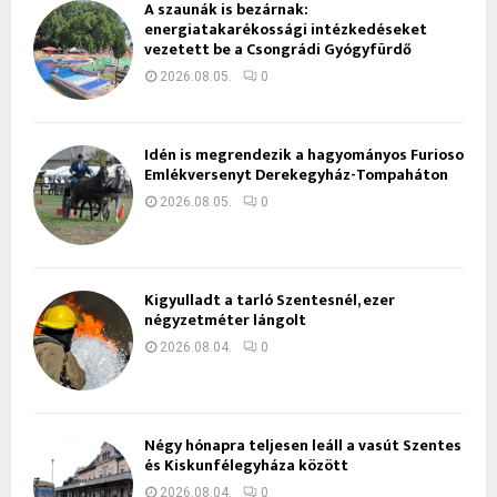
A szaunák is bezárnak:
energiatakarékossági intézkedéseket
vezetett be a Csongrádi Gyógyfürdő
2026.08.05.
0
Idén is megrendezik a hagyományos Furioso
Emlékversenyt Derekegyház-Tompaháton
2026.08.05.
0
Kigyulladt a tarló Szentesnél, ezer
négyzetméter lángolt
2026.08.04.
0
Négy hónapra teljesen leáll a vasút Szentes
és Kiskunfélegyháza között
2026.08.04.
0