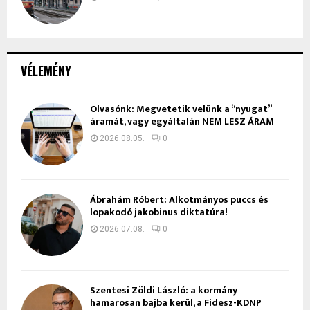
VÉLEMÉNY
Olvasónk: Megvetetik velünk a “nyugat”
áramát, vagy egyáltalán NEM LESZ ÁRAM
2026.08.05.
0
Ábrahám Róbert: Alkotmányos puccs és
lopakodó jakobinus diktatúra!
2026.07.08.
0
Szentesi Zöldi László: a kormány
hamarosan bajba kerül, a Fidesz-KDNP