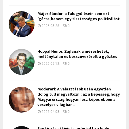
Májer Sándor: a falugyűlésein sem ezt
ígérte, hanem egy tisztességes politizálást
2026.05.28.
0
Hoppál Hunor: Zajlanak a mézeshetek,
méltánytalan és bosszúvezérelt a győztes
2026.05.12.
0
Moderari: A választások után egyetlen
dolog tud megváltozni: az a képesség, hogy
Magyarország hogyan lesz képes ebben a
veszélyes világban...
2026.04.03.
0
Egy tiszás aktivista lerántotta a leplet