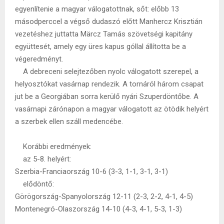
egyenlítenie a magyar válogatottnak, sőt: előbb 13
másodperccel a végső dudaszó előtt Manhercz Krisztián
vezetéshez juttatta Märcz Tamás szövetségi kapitány
együttesét, amely egy üres kapus góllal állította be a
végeredményt.
A debreceni selejtezőben nyolc válogatott szerepel, a
helyosztókat vasárnap rendezik. A tornáról három csapat
jut be a Georgiában sorra kerülő nyári Szuperdöntőbe. A
vasárnapi zárónapon a magyar válogatott az ötödik helyért
a szerbek ellen száll medencébe.
Korábbi eredmények:
az 5-8. helyért:
Szerbia-Franciaország 10-6 (3-3, 1-1, 3-1, 3-1)
elődöntő:
Görögország-Spanyolország 12-11 (2-3, 2-2, 4-1, 4-5)
Montenegró-Olaszország 14-10 (4-3, 4-1, 5-3, 1-3)