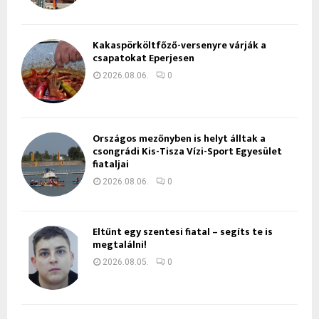
Kakaspörköltfőző-versenyre várják a
csapatokat Eperjesen
2026.08.06.
0
Országos mezőnyben is helyt álltak a
csongrádi Kis-Tisza Vízi-Sport Egyesület
fiataljai
2026.08.06.
0
Eltűnt egy szentesi fiatal – segíts te is
megtalálni!
2026.08.05.
0