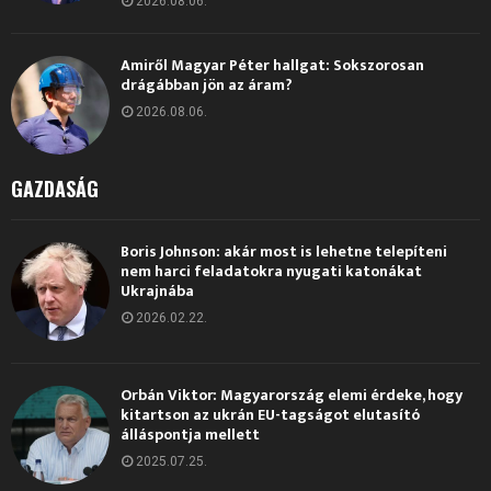
2026.08.06.
Amiről Magyar Péter hallgat: Sokszorosan
drágábban jön az áram?
2026.08.06.
GAZDASÁG
Boris Johnson: akár most is lehetne telepíteni
nem harci feladatokra nyugati katonákat
Ukrajnába
2026.02.22.
Orbán Viktor: Magyarország elemi érdeke, hogy
kitartson az ukrán EU-tagságot elutasító
álláspontja mellett
2025.07.25.