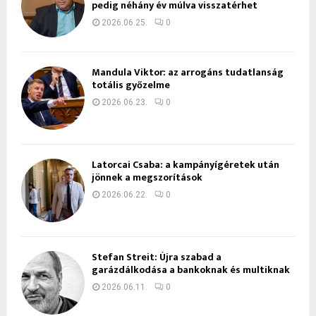
pedig néhány év múlva visszatérhet
2026.06.25.
0
Mandula Viktor: az arrogáns tudatlanság
totális győzelme
2026.06.23.
0
Latorcai Csaba: a kampányígéretek után
jönnek a megszorítások
2026.06.22.
0
Stefan Streit: Újra szabad a
garázdálkodása a bankoknak és multiknak
2026.06.11.
0