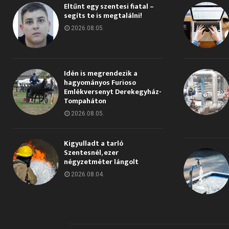
Eltűnt egy szentesi fiatal –
segíts te is megtalálni!
2026.08.05.
Idén is megrendezik a
hagyományos Furioso
Emlékversenyt Derekegyház-
Tompaháton
2026.08.05.
Kigyulladt a tarló
Szentesnél, ezer
négyzetméter lángolt
2026.08.04.