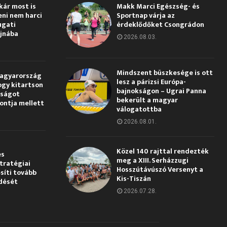
kár most is
Makk Marci Egészség- és
eni nem harci
Sportnap várja az
ugati
érdeklődőket Csongrádon
jnába
2026.08.03.
Mindszent büszkesége is ott
Magyarország
lesz a párizsi Európa-
ogy kitartson
bajnokságon – Ugrai Panna
gságot
bekerült a magyar
pontja mellett
válogatottba
2026.08.01.
Közel 140 rajttal rendezték
és
meg a XIII. Serházzugi
tratégiai
Hosszútávúszó Versenyt a
síti tovább
Kis-Tiszán
dését
2026.07.28.