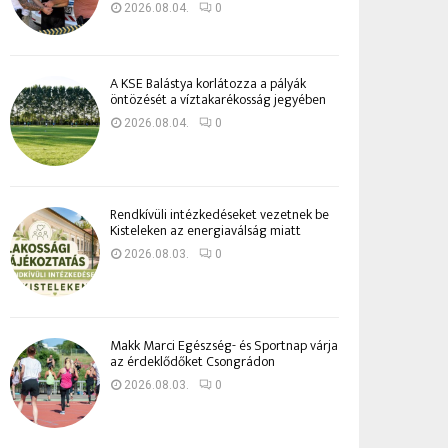
2026.08.04.
0
A KSE Balástya korlátozza a pályák
öntözését a víztakarékosság jegyében
2026.08.04.
0
Rendkívüli intézkedéseket vezetnek be
Kisteleken az energiaválság miatt
2026.08.03.
0
Makk Marci Egészség- és Sportnap várja
az érdeklődőket Csongrádon
2026.08.03.
0