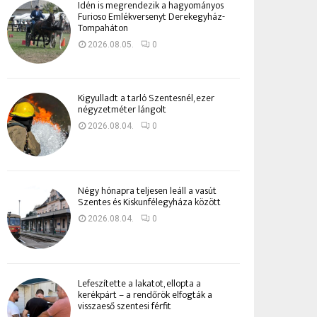
Idén is megrendezik a hagyományos
Furioso Emlékversenyt Derekegyház-
Tompaháton
2026.08.05.
0
Kigyulladt a tarló Szentesnél, ezer
négyzetméter lángolt
2026.08.04.
0
Négy hónapra teljesen leáll a vasút
Szentes és Kiskunfélegyháza között
2026.08.04.
0
Lefeszítette a lakatot, ellopta a
kerékpárt – a rendőrök elfogták a
visszaeső szentesi férfit