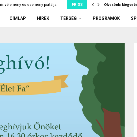
 segíts te…
Olvasónk: Megvete
ír, vélemény és esemény portálja.
FRISS
CÍMLAP
HÍREK
TÉRSÉG
PROGRAMOK
SP