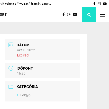
tik velünk a “nyugat” áramát, vagy…
Soha nem 
Faceboo
Inst
Y
ORT
DÁTUM
okt 18 2022
Expired!
IDŐPONT
16:30
KATEGÓRIA
Felgyő