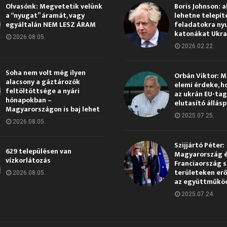
Olvasónk: Megvetetik velünk
Boris Johnson: a
a “nyugat” áramát, vagy
lehetne telepít
egyáltalán NEM LESZ ÁRAM
feladatokra ny
katonákat Ukra
2026.08.05.
2026.02.22.
Soha nem volt még ilyen
Orbán Viktor: 
alacsony a gáztározók
elemi érdeke, h
feltöltöttsége a nyári
az ukrán EU-ta
hónapokban –
elutasító állás
Magyarországon is baj lehet
2025.07.25.
2026.08.05.
Szijjártó Péter:
629 településen van
Magyarország 
vízkorlátozás
Franciaország s
területeken erő
2026.08.05.
az együttműkö
2025.07.24.