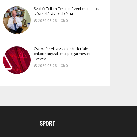
Szabó Zoltán Ferenc: Szentesen nincs
ivóvízellátási probléma
2026.08.03.
0
Csalók élnek vissza a sándorfalvi
önkormányzat és a polgármester
nevével
2026.08.03.
0
SPORT