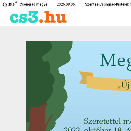
C
rékpárt –…
Eltűnt egy szentesi fiatal –
Csongrád megye
2026.08.06.
Szentes-Csongrád-Kistelek h
25.6