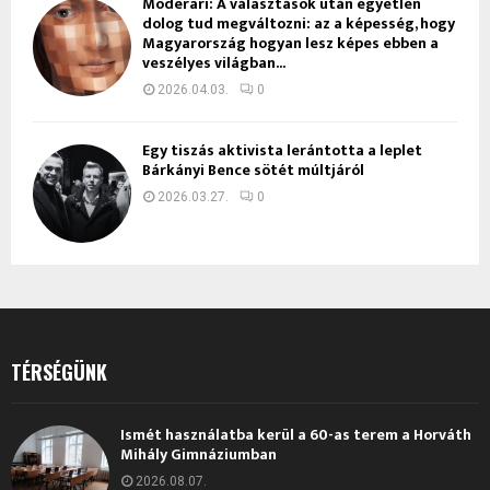
Moderari: A választások után egyetlen
dolog tud megváltozni: az a képesség, hogy
Magyarország hogyan lesz képes ebben a
veszélyes világban...
2026.04.03.
0
Egy tiszás aktivista lerántotta a leplet
Bárkányi Bence sötét múltjáról
2026.03.27.
0
TÉRSÉGÜNK
Ismét használatba kerül a 60-as terem a Horváth
Mihály Gimnáziumban
2026.08.07.