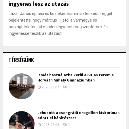
ingyenes lesz az utazás
Lázár János építési és közlekedési miniszter kedd reggel
bejelentette, hogy március 1-jétől a vármegye és
országbérleten túl minden egyebet megszüntetnek és
ingyenessé teszik az utazást...
TÉRSÉGÜNK
Ismét használatba kerül a 60-as terem a
Horváth Mihály Gimnáziumban
2026.08.07.
0
Lebukott a csongrádi drogdíler: kiskorúnak
adott el kábítószert
2026.08.06.
0