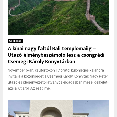
Csongrád
A kínai nagy faltól Bali templomaiig –
Utazó-élménybeszámoló lesz a csongrádi
Csemegi Károly Könyvtárban
November 6-án, csütörtökön 17 órától különleges kalandra
invitálja a közönséget a Csemegi Károly Könyvtár: Nagy Péter
utazó és idegenvezető látványos előadásban mesél délkelet-
ázsiai útjáról. Az est címe...