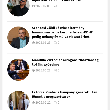
lopakodó jakobinus diktatúra!
2026.07.08.
0
Szentesi Zöldi László: a kormány
hamarosan bajba kerül, a Fidesz-KDNP
pedig néhány év múlva visszatérhet
2026.06.25.
0
Mandula Viktor: az arrogáns tudatlanság
totális győzelme
2026.06.23.
0
Latorcai Csaba: a kampányígéretek után
jönnek a megszorítások
2026.06.22.
0