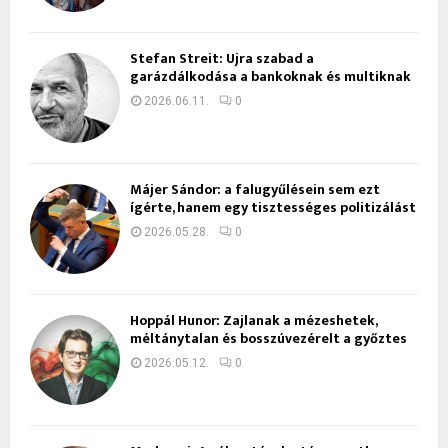
Stefan Streit: Újra szabad a
garázdálkodása a bankoknak és multiknak
2026.06.11.
0
Májer Sándor: a falugyűlésein sem ezt
ígérte, hanem egy tisztességes politizálást
2026.05.28.
0
Hoppál Hunor: Zajlanak a mézeshetek,
méltánytalan és bosszúvezérelt a győztes
2026.05.12.
0