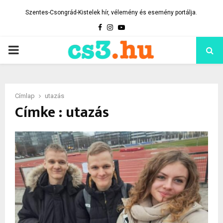
Szentes-Csongrád-Kistelek hír, vélemény és esemény portálja.
Facebook
Instagram
Youtube
PRIMARY
MENU
Címlap
utazás
Címke : utazás