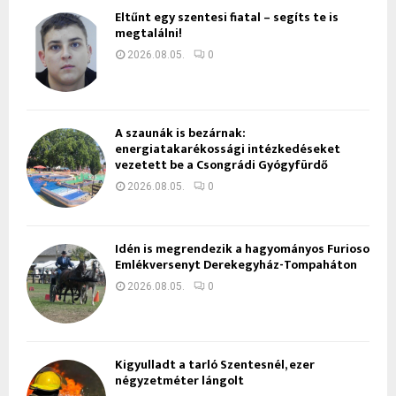
Eltűnt egy szentesi fiatal – segíts te is
megtalálni!
2026.08.05.
0
A szaunák is bezárnak:
energiatakarékossági intézkedéseket
vezetett be a Csongrádi Gyógyfürdő
2026.08.05.
0
Idén is megrendezik a hagyományos Furioso
Emlékversenyt Derekegyház-Tompaháton
2026.08.05.
0
Kigyulladt a tarló Szentesnél, ezer
négyzetméter lángolt