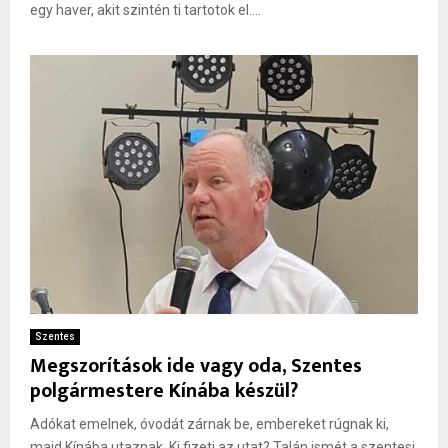
egy haver, akit szintén ti tartotok el....
Szentes
Megszorítások ide vagy oda, Szentes
polgármestere Kínába készül?
Adókat emelnek, óvodát zárnak be, embereket rúgnak ki,
majd Kínába utaznak. Ki fizeti az utat? Talán ismét a szentesi