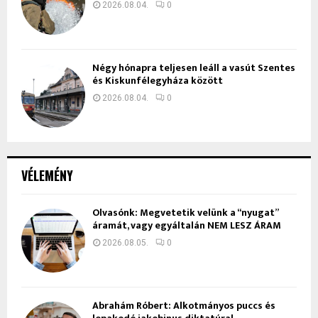
2026.08.04.
0
Négy hónapra teljesen leáll a vasút Szentes
és Kiskunfélegyháza között
2026.08.04.
0
VÉLEMÉNY
Olvasónk: Megvetetik velünk a “nyugat”
áramát, vagy egyáltalán NEM LESZ ÁRAM
2026.08.05.
0
Ábrahám Róbert: Alkotmányos puccs és