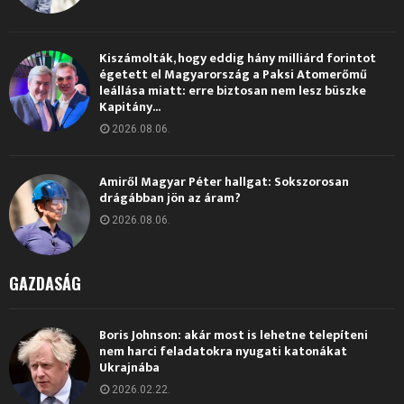
Kiszámolták, hogy eddig hány milliárd forintot
égetett el Magyarország a Paksi Atomerőmű
leállása miatt: erre biztosan nem lesz büszke
Kapitány...
2026.08.06.
Amiről Magyar Péter hallgat: Sokszorosan
drágábban jön az áram?
2026.08.06.
GAZDASÁG
Boris Johnson: akár most is lehetne telepíteni
nem harci feladatokra nyugati katonákat
Ukrajnába
2026.02.22.