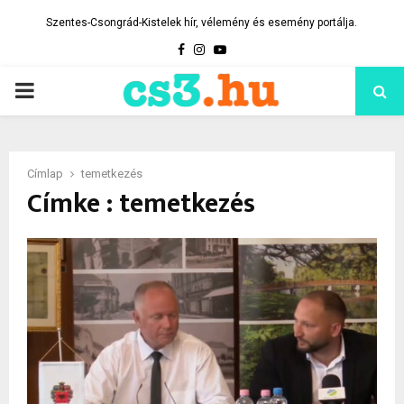
Szentes-Csongrád-Kistelek hír, vélemény és esemény portálja.
Facebook
Instagram
Youtube
PRIMARY
MENU
Címlap
temetkezés
Címke : temetkezés