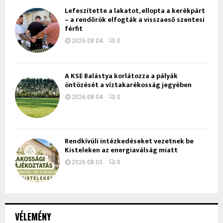
Lefeszítette a lakatot, ellopta a kerékpárt
– a rendőrök elfogták a visszaeső szentesi
férfit
2026.08.04.
0
A KSE Balástya korlátozza a pályák
öntözését a víztakarékosság jegyében
2026.08.04.
0
Rendkívüli intézkedéseket vezetnek be
Kisteleken az energiaválság miatt
2026.08.03.
0
VÉLEMÉNY