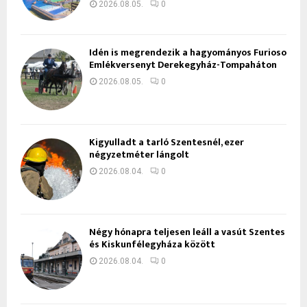
2026.08.05.
0
Idén is megrendezik a hagyományos Furioso
Emlékversenyt Derekegyház-Tompaháton
2026.08.05.
0
Kigyulladt a tarló Szentesnél, ezer
négyzetméter lángolt
2026.08.04.
0
Négy hónapra teljesen leáll a vasút Szentes
és Kiskunfélegyháza között
2026.08.04.
0