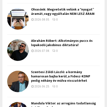
Olvasónk: Megvetetik velünk a “nyugat”
áramát, vagy egyáltalán NEM LESZ ÁRAM
2026.08.05.
0
Ábrahám Róbert: Alkotmányos puccs és
lopakodó jakobinus diktatúra!
2026.07.08.
0
Szentesi Zöldi László: a kormány
hamarosan bajba kerül, a Fidesz-KDNP
pedig néhány év múlva visszatérhet
2026.06.25.
0
Mandula Viktor: az arrogáns tudatlanság