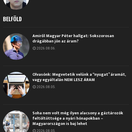
BELFÖLD
Amiről Magyar Péter hallgat: Sokszorosan
drágábban jön az áram?
2026.08.06.
Olvasónk: Megvetetik velünk a “nyugat” áramát,
vagy egyáltalán NEM LESZ ÁRAM
2026.08.05.
Soha nem volt még ilyen alacsony a gáztározók
feltöltöttsége a nyári hónapokban –
Magyarországon is baj lehet
2026.08.05.