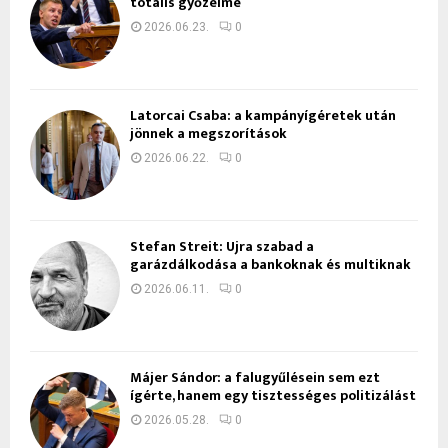
totális győzelme
2026.06.23.
0
Latorcai Csaba: a kampányígéretek után
jönnek a megszorítások
2026.06.22.
0
Stefan Streit: Újra szabad a
garázdálkodása a bankoknak és multiknak
2026.06.11.
0
Májer Sándor: a falugyűlésein sem ezt
ígérte, hanem egy tisztességes politizálást
2026.05.28.
0