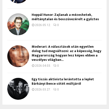
Hoppál Hunor: Zajlanak a mézeshetek,
méltánytalan és bosszúvezérelt a győztes
2026.05.12.
0
Moderari: A választások után egyetlen
dolog tud megváltozni: az a képesség, hogy
Magyarország hogyan lesz képes ebben a
veszélyes világban...
2026.04.03.
0
Egy tiszás aktivista lerántotta a leplet
Bárkányi Bence sötét múltjáról
2026.03.27.
0