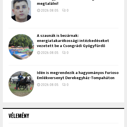
megtalálni!
2026.08.05.
0
A szaunák is bezárnak:
energiatakarékossági intézkedéseket
vezetett be a Csongrádi Gyógyfürdő
2026.08.05.
0
Idén is megrendezik a hagyományos Furioso
Emlékversenyt Derekegyház-Tompaháton
2026.08.05.
0
VÉLEMÉNY