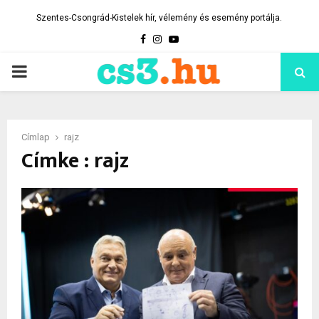
Szentes-Csongrád-Kistelek hír, vélemény és esemény portálja.
Facebook
Instagram
Youtube
PRIMARY
MENU
Címlap
rajz
Címke : rajz