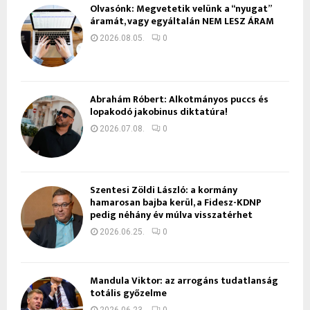
Olvasónk: Megvetetik velünk a “nyugat”
áramát, vagy egyáltalán NEM LESZ ÁRAM
2026.08.05.
0
Ábrahám Róbert: Alkotmányos puccs és
lopakodó jakobinus diktatúra!
2026.07.08.
0
Szentesi Zöldi László: a kormány
hamarosan bajba kerül, a Fidesz-KDNP
pedig néhány év múlva visszatérhet
2026.06.25.
0
Mandula Viktor: az arrogáns tudatlanság
totális győzelme
2026.06.23.
0