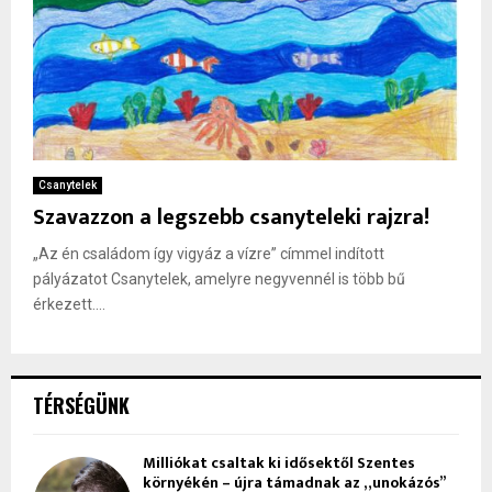
Csanytelek
Szavazzon a legszebb csanyteleki rajzra!
„Az én családom így vigyáz a vízre” címmel indított
pályázatot Csanytelek, amelyre negyvennél is több bű
érkezett....
TÉRSÉGÜNK
Milliókat csaltak ki idősektől Szentes
környékén – újra támadnak az „unokázós”