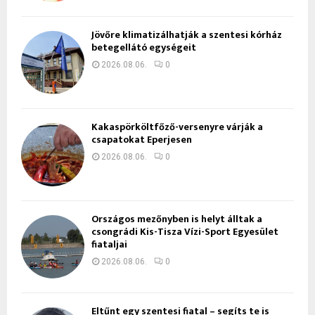
Jövőre klimatizálhatják a szentesi kórház
betegellátó egységeit
2026.08.06.
0
Kakaspörköltfőző-versenyre várják a
csapatokat Eperjesen
2026.08.06.
0
Országos mezőnyben is helyt álltak a
csongrádi Kis-Tisza Vízi-Sport Egyesület
fiataljai
2026.08.06.
0
Eltűnt egy szentesi fiatal – segíts te is