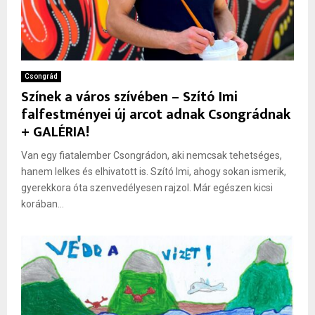
Csongrád
Színek a város szívében – Szító Imi
falfestményei új arcot adnak Csongrádnak
+ GALÉRIA!
Van egy fiatalember Csongrádon, aki nemcsak tehetséges,
hanem lelkes és elhivatott is. Szító Imi, ahogy sokan ismerik,
gyerekkora óta szenvedélyesen rajzol. Már egészen kicsi
korában...