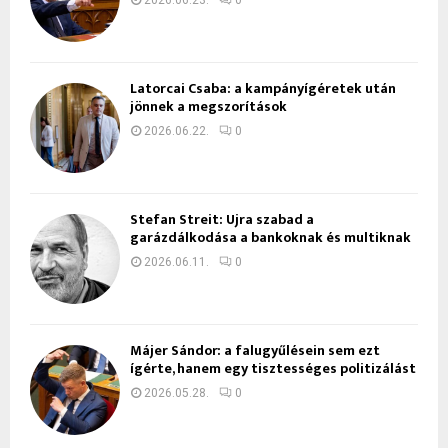
Latorcai Csaba: a kampányígéretek után
jönnek a megszorítások
2026.06.22.
0
Stefan Streit: Újra szabad a
garázdálkodása a bankoknak és multiknak
2026.06.11.
0
Májer Sándor: a falugyűlésein sem ezt
ígérte, hanem egy tisztességes politizálást
2026.05.28.
0