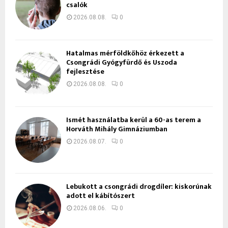
csalók
2026.08.08.
0
Hatalmas mérföldkőhöz érkezett a
Csongrádi Gyógyfürdő és Uszoda
fejlesztése
2026.08.08.
0
Ismét használatba kerül a 60-as terem a
Horváth Mihály Gimnáziumban
2026.08.07.
0
Lebukott a csongrádi drogdíler: kiskorúnak
adott el kábítószert
2026.08.06.
0