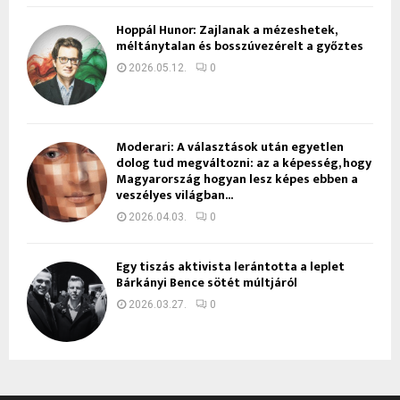
Hoppál Hunor: Zajlanak a mézeshetek,
méltánytalan és bosszúvezérelt a győztes
2026.05.12.
0
Moderari: A választások után egyetlen
dolog tud megváltozni: az a képesség, hogy
Magyarország hogyan lesz képes ebben a
veszélyes világban...
2026.04.03.
0
Egy tiszás aktivista lerántotta a leplet
Bárkányi Bence sötét múltjáról
2026.03.27.
0