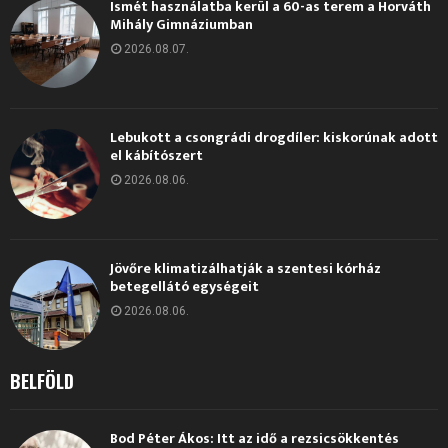
Ismét használatba kerül a 60-as terem a Horváth
Mihály Gimnáziumban
2026.08.07.
Lebukott a csongrádi drogdíler: kiskorúnak adott
el kábítószert
2026.08.06.
Jövőre klimatizálhatják a szentesi kórház
betegellátó egységeit
2026.08.06.
BELFÖLD
Bod Péter Ákos: Itt az idő a rezsicsökkentés