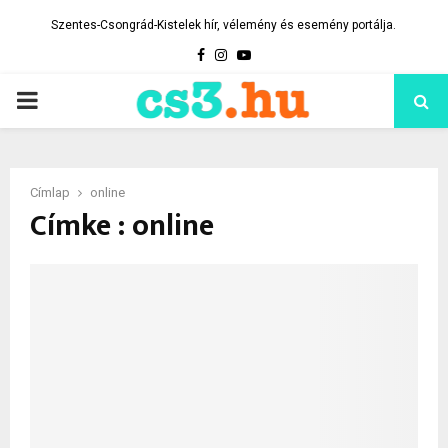
Szentes-Csongrád-Kistelek hír, vélemény és esemény portálja.
Facebook
Instagram
Youtube
PRIMARY
MENU
Címlap
online
Címke : online