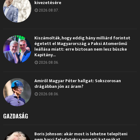
kivezetésére
2026.08.07.
Kiszámolták, hogy eddig hány milliárd forintot
égetett el Magyarország a Paksi Atomerőmű
leállása miatt: erre biztosan nem lesz büszke
Kapitány...
2026.08.06.
Amiről Magyar Péter hallgat: Sokszorosan
drágábban jön az áram?
2026.08.06.
GAZDASÁG
Boris Johnson: akár most is lehetne telepíteni
nem harci feladatokra nyugati katonákat