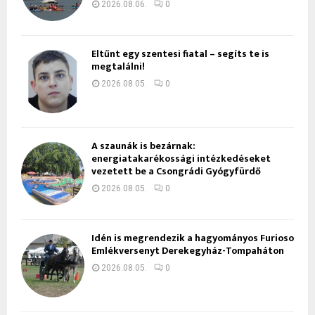
2026.08.06.
0
Eltűnt egy szentesi fiatal – segíts te is
megtalálni!
2026.08.05.
0
A szaunák is bezárnak:
energiatakarékossági intézkedéseket
vezetett be a Csongrádi Gyógyfürdő
2026.08.05.
0
Idén is megrendezik a hagyományos Furioso
Emlékversenyt Derekegyház-Tompaháton
2026.08.05.
0