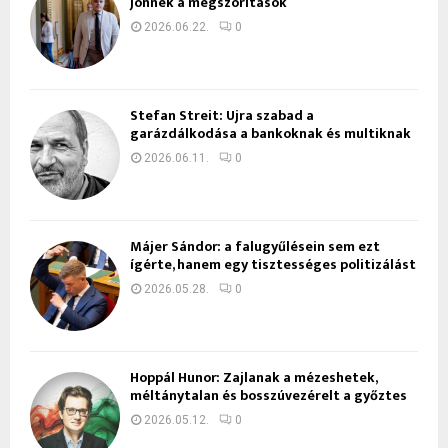
jönnek a megszorítások
2026.06.22.
0
Stefan Streit: Újra szabad a
garázdálkodása a bankoknak és multiknak
2026.06.11.
0
Májer Sándor: a falugyűlésein sem ezt
ígérte, hanem egy tisztességes politizálást
2026.05.28.
0
Hoppál Hunor: Zajlanak a mézeshetek,
méltánytalan és bosszúvezérelt a győztes
2026.05.12.
0