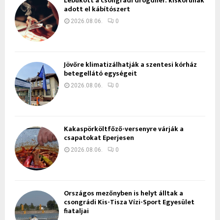
Lebukott a csongrádi drogdíler: kiskorúnak
adott el kábítószert
2026.08.06.
0
Jövőre klimatizálhatják a szentesi kórház
betegellátó egységeit
2026.08.06.
0
Kakaspörköltfőző-versenyre várják a
csapatokat Eperjesen
2026.08.06.
0
Országos mezőnyben is helyt álltak a
csongrádi Kis-Tisza Vízi-Sport Egyesület
fiataljai