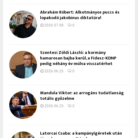
Ábrahám Róbert: Alkotmányos puccs és
lopakodó jakobinus diktatúra!
2026.07.08.
0
Szentesi Zöldi László: a kormány
hamarosan bajba kerül, a Fidesz-KDNP
pedig néhány év múlva visszatérhet
2026.06.25.
0
Mandula Viktor: az arrogáns tudatlanság
totális győzelme
2026.06.23.
0
Latorcai Csaba: a kampányígéretek után