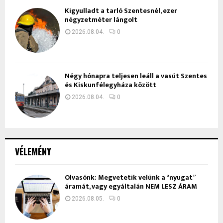
Kigyulladt a tarló Szentesnél, ezer
négyzetméter lángolt
2026.08.04.
0
Négy hónapra teljesen leáll a vasút Szentes
és Kiskunfélegyháza között
2026.08.04.
0
VÉLEMÉNY
Olvasónk: Megvetetik velünk a “nyugat”
áramát, vagy egyáltalán NEM LESZ ÁRAM
2026.08.05.
0