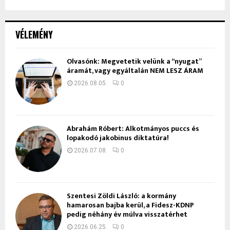
VÉLEMÉNY
Olvasónk: Megvetetik velünk a “nyugat”
áramát, vagy egyáltalán NEM LESZ ÁRAM
2026.08.05.
0
Ábrahám Róbert: Alkotmányos puccs és
lopakodó jakobinus diktatúra!
2026.07.08.
0
Szentesi Zöldi László: a kormány
hamarosan bajba kerül, a Fidesz-KDNP
pedig néhány év múlva visszatérhet
2026.06.25.
0