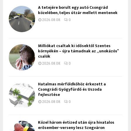
A tetejére borult egy autó Csongrád
közelében, teljes útzár mellett mentenek
2026.08.08.
0
Milliókat csaltak ki idősektől Szentes
környékén – újra támadnak az „unokázós”
csalók
2026.08.08.
0
Hatalmas mérföldkőhöz érkezett a
Csongrádi Gyógyfürdő és Uszoda
fejlesztése
2026.08.08.
0
Közel három évtized után újra hivatalos
erősember-verseny lesz Szegváron