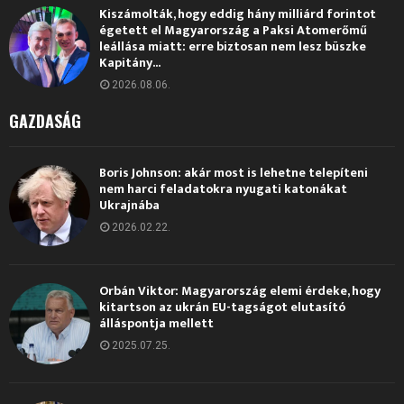
Kiszámolták, hogy eddig hány milliárd forintot
égetett el Magyarország a Paksi Atomerőmű
leállása miatt: erre biztosan nem lesz büszke
Kapitány...
2026.08.06.
GAZDASÁG
Boris Johnson: akár most is lehetne telepíteni
nem harci feladatokra nyugati katonákat
Ukrajnába
2026.02.22.
Orbán Viktor: Magyarország elemi érdeke, hogy
kitartson az ukrán EU-tagságot elutasító
álláspontja mellett
2025.07.25.