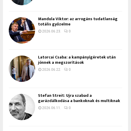
Mandula Viktor: az arrogáns tudatlanság
totális győzelme
2026.06.23.
0
Latorcai Csaba: a kampányígéretek után
jönnek a megszorítások
2026.06.22.
0
Stefan Streit: Újra szabad a
garázdálkodása a bankoknak és multiknak
2026.06.11.
0