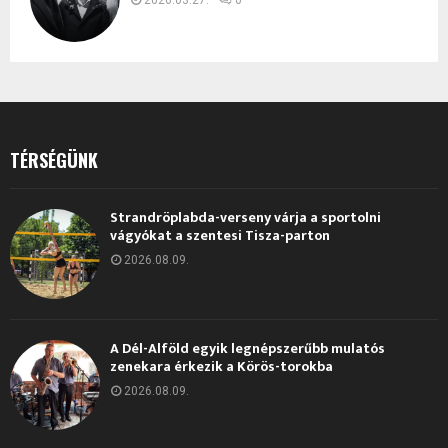
TÉRSÉGÜNK
Strandröplabda-verseny várja a sportolni
vágyókat a szentesi Tisza-parton
2026.08.09.
A Dél-Alföld egyik legnépszerűbb mulatós
zenekara érkezik a Körös-torokba
2026.08.09.