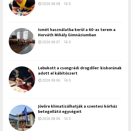
2026.08.08.
0
Ismét használatba kerül a 60-as terem a
Horváth Mihály Gimnáziumban
2026.08.07.
0
Lebukott a csongrádi drogdíler: kiskorúnak
adott el kábítószert
2026.08.06.
0
Jövőre klimatizálhatják a szentesi kórház
betegellátó egységeit
2026.08.06.
0