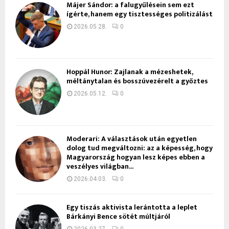
Májer Sándor: a falugyűlésein sem ezt
ígérte, hanem egy tisztességes politizálást
2026.05.28.
0
Hoppál Hunor: Zajlanak a mézeshetek,
méltánytalan és bosszúvezérelt a győztes
2026.05.12.
0
Moderari: A választások után egyetlen
dolog tud megváltozni: az a képesség, hogy
Magyarország hogyan lesz képes ebben a
veszélyes világban...
2026.04.03.
0
Egy tiszás aktivista lerántotta a leplet
Bárkányi Bence sötét múltjáról
2026.03.27.
0