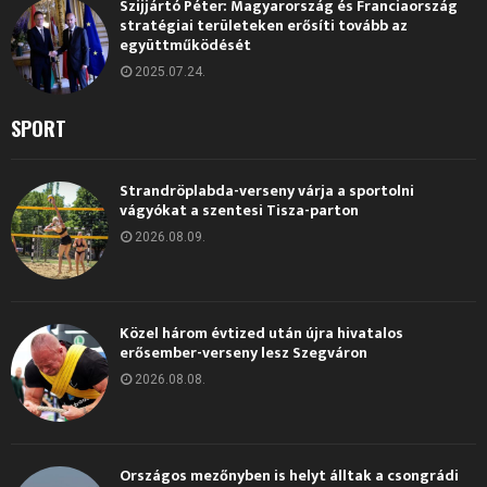
Szijjártó Péter: Magyarország és Franciaország
stratégiai területeken erősíti tovább az
együttműködését
2025.07.24.
SPORT
Strandröplabda-verseny várja a sportolni
vágyókat a szentesi Tisza-parton
2026.08.09.
Közel három évtized után újra hivatalos
erősember-verseny lesz Szegváron
2026.08.08.
Országos mezőnyben is helyt álltak a csongrádi