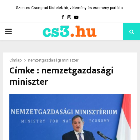
Szentes-Csongrád-Kistelek hír, vélemény és esemény portálja.
Facebook
Instagram
Youtube
PRIMARY
MENU
Címlap
nemzetgazdasági miniszter
Címke : nemzetgazdasági
miniszter