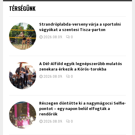
TÉRSÉGÜNK
Strandröplabda-verseny várja a sportolni
vágyókat a szentesi Tisza-parton
2026.08.09.
0
A Dél-Alföld egyik legnépszerűbb mulatós
zenekara érkezik a Körös-torokba
2026.08.09.
0
Részegen döntötte ki a nagymágocsi Selfie-
pontot – egy napon belül elfogták a
rendőrök
2026.08.09.
0