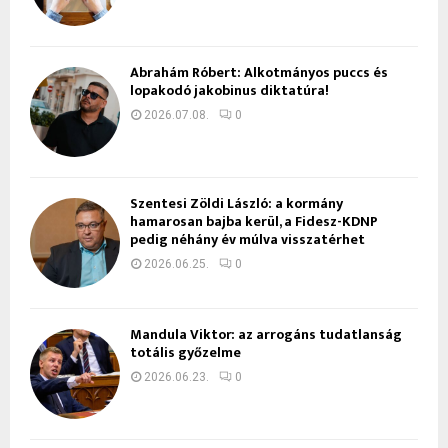
Ábrahám Róbert: Alkotmányos puccs és
lopakodó jakobinus diktatúra!
2026.07.08.
0
Szentesi Zöldi László: a kormány
hamarosan bajba kerül, a Fidesz-KDNP
pedig néhány év múlva visszatérhet
2026.06.25.
0
Mandula Viktor: az arrogáns tudatlanság
totális győzelme
2026.06.23.
0