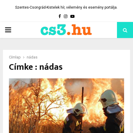
Szentes-Csongrád-Kistelek hír, vélemény és esemény portálja.
Facebook
Instagram
Youtube
PRIMARY
MENU
Címlap
nádas
Címke : nádas