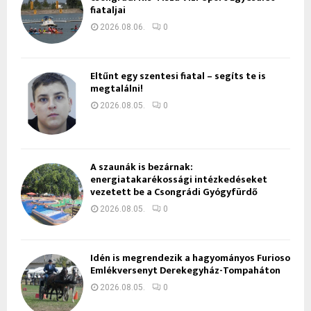
fiataljai
2026.08.06.
0
Eltűnt egy szentesi fiatal – segíts te is
megtalálni!
2026.08.05.
0
A szaunák is bezárnak:
energiatakarékossági intézkedéseket
vezetett be a Csongrádi Gyógyfürdő
2026.08.05.
0
Idén is megrendezik a hagyományos Furioso
Emlékversenyt Derekegyház-Tompaháton
2026.08.05.
0