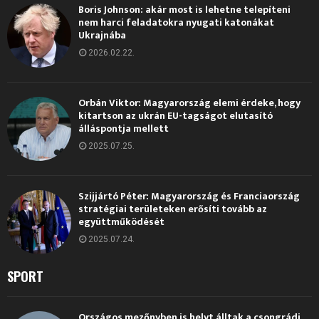
Boris Johnson: akár most is lehetne telepíteni
nem harci feladatokra nyugati katonákat
Ukrajnába
2026.02.22.
Orbán Viktor: Magyarország elemi érdeke, hogy
kitartson az ukrán EU-tagságot elutasító
álláspontja mellett
2025.07.25.
Szijjártó Péter: Magyarország és Franciaország
stratégiai területeken erősíti tovább az
együttműködését
2025.07.24.
SPORT
Országos mezőnyben is helyt álltak a csongrádi