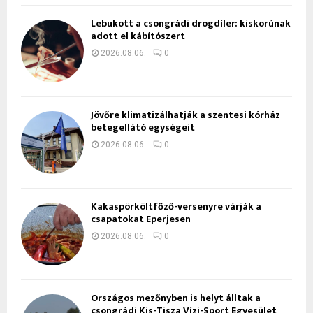
Lebukott a csongrádi drogdíler: kiskorúnak
adott el kábítószert
2026.08.06.
0
Jövőre klimatizálhatják a szentesi kórház
betegellátó egységeit
2026.08.06.
0
Kakaspörköltfőző-versenyre várják a
csapatokat Eperjesen
2026.08.06.
0
Országos mezőnyben is helyt álltak a
csongrádi Kis-Tisza Vízi-Sport Egyesület