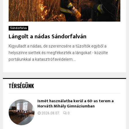
Sándorfalva
Lángolt a nádas Sándorfalván
Kigyulladt a nádas, de szerencsére a tűzoltók egyből a
helyszínre siettek és megfékezték a lángokat - közölte
portálunkkal a katasztrófavédelem....
TÉRSÉGÜNK
Ismét használatba kerül a 60-as terem a
Horváth Mihály Gimnáziumban
2026.08.07.
0