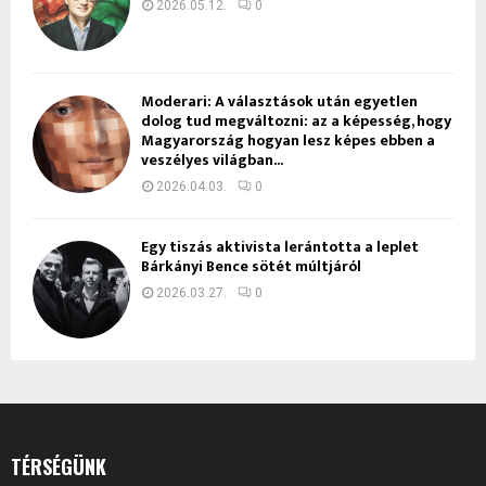
2026.05.12.
0
Moderari: A választások után egyetlen
dolog tud megváltozni: az a képesség, hogy
Magyarország hogyan lesz képes ebben a
veszélyes világban...
2026.04.03.
0
Egy tiszás aktivista lerántotta a leplet
Bárkányi Bence sötét múltjáról
2026.03.27.
0
TÉRSÉGÜNK