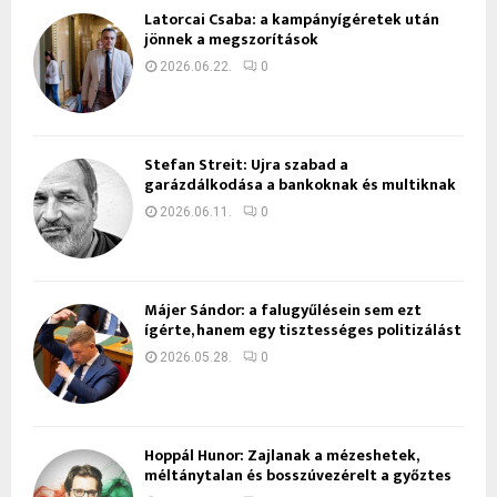
Latorcai Csaba: a kampányígéretek után
jönnek a megszorítások
2026.06.22.
0
Stefan Streit: Újra szabad a
garázdálkodása a bankoknak és multiknak
2026.06.11.
0
Májer Sándor: a falugyűlésein sem ezt
ígérte, hanem egy tisztességes politizálást
2026.05.28.
0
Hoppál Hunor: Zajlanak a mézeshetek,
méltánytalan és bosszúvezérelt a győztes