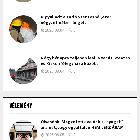
Kigyulladt a tarló Szentesnél, ezer
négyzetméter lángolt
2026.08.04.
0
Négy hónapra teljesen leáll a vasút Szentes
és Kiskunfélegyháza között
2026.08.04.
0
VÉLEMÉNY
Olvasónk: Megvetetik velünk a “nyugat”
áramát, vagy egyáltalán NEM LESZ ÁRAM
2026.08.05.
0