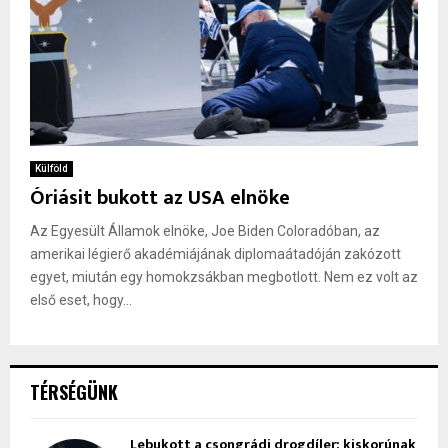
Külföld
Óriásit bukott az USA elnöke
Az Egyesült Államok elnöke, Joe Biden Coloradóban, az
amerikai légierő akadémiájának diplomaátadóján zakózott
egyet, miután egy homokzsákban megbotlott. Nem ez volt az
első eset, hogy...
TÉRSÉGÜNK
Lebukott a csongrádi drogdíler: kiskorúnak