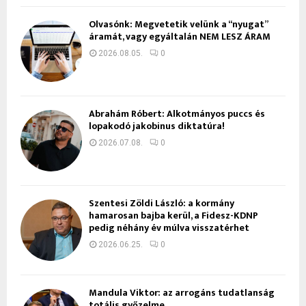
Olvasónk: Megvetetik velünk a “nyugat”
áramát, vagy egyáltalán NEM LESZ ÁRAM
2026.08.05.
0
Ábrahám Róbert: Alkotmányos puccs és
lopakodó jakobinus diktatúra!
2026.07.08.
0
Szentesi Zöldi László: a kormány
hamarosan bajba kerül, a Fidesz-KDNP
pedig néhány év múlva visszatérhet
2026.06.25.
0
Mandula Viktor: az arrogáns tudatlanság
totális győzelme