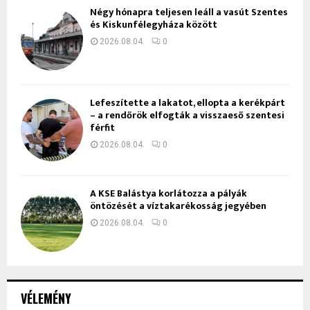
Négy hónapra teljesen leáll a vasút Szentes
és Kiskunfélegyháza között
2026.08.04.
0
Lefeszítette a lakatot, ellopta a kerékpárt
– a rendőrök elfogták a visszaeső szentesi
férfit
2026.08.04.
0
A KSE Balástya korlátozza a pályák
öntözését a víztakarékosság jegyében
2026.08.04.
0
VÉLEMÉNY