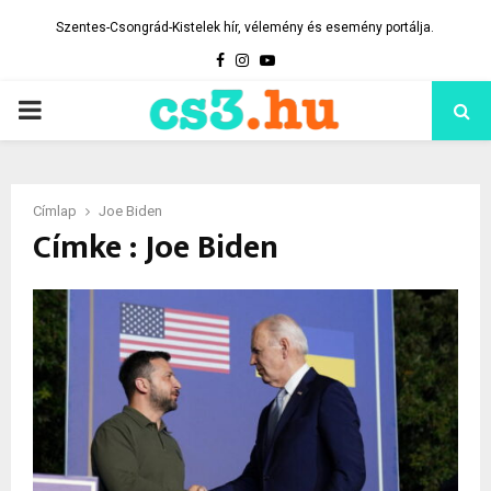
Szentes-Csongrád-Kistelek hír, vélemény és esemény portálja.
Facebook
Instagram
Youtube
PRIMARY
MENU
Címlap
Joe Biden
Címke : Joe Biden