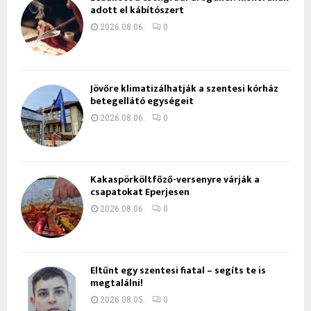
adott el kábítószert
2026.08.06.
0
Jövőre klimatizálhatják a szentesi kórház
betegellátó egységeit
2026.08.06.
0
Kakaspörköltfőző-versenyre várják a
csapatokat Eperjesen
2026.08.06.
0
Eltűnt egy szentesi fiatal – segíts te is
megtalálni!
2026.08.05.
0