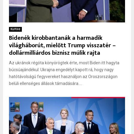
Külföld
Bidenék kirobbantanák a harmadik
világháborút, mielőtt Trump visszatér –
dollármilliárdos biznisz múlik rajta
Az ukránok régóta könyörögtek érte, most Biden itt hagyta
búcsúajándékul: Ukrajna engedélyt kapott rá, hogy nagy
hatótávolságú fegyvereket használjon az Oroszországon
belüli ellenséges állások támadására....