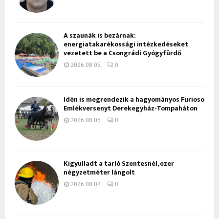
A szaunák is bezárnak:
energiatakarékossági intézkedéseket
vezetett be a Csongrádi Gyógyfürdő
2026.08.05.
0
Idén is megrendezik a hagyományos Furioso
Emlékversenyt Derekegyház-Tompaháton
2026.08.05.
0
Kigyulladt a tarló Szentesnél, ezer
négyzetméter lángolt
2026.08.04.
0