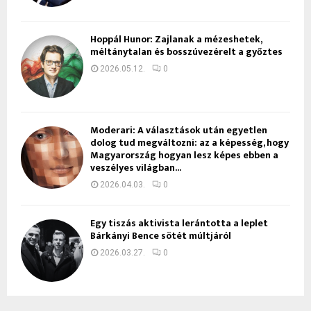
Hoppál Hunor: Zajlanak a mézeshetek,
méltánytalan és bosszúvezérelt a győztes
2026.05.12.
0
Moderari: A választások után egyetlen
dolog tud megváltozni: az a képesség, hogy
Magyarország hogyan lesz képes ebben a
veszélyes világban...
2026.04.03.
0
Egy tiszás aktivista lerántotta a leplet
Bárkányi Bence sötét múltjáról
2026.03.27.
0