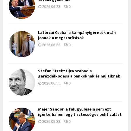
2026.06.23.
0
Latorcai Csaba: a kampányígéretek után
jönnek a megszorítások
2026.06.22.
0
Stefan Streit: Újra szabad a
garázdálkodása a bankoknak és multiknak
2026.06.11.
0
Májer Sándor: a falugyűlésein sem ezt
ígérte, hanem egy tisztességes politizálást
2026.05.28.
0