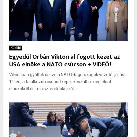
Külföld
Egyedül Orbán Viktorral fogott kezet az
USA elnöke a NATO csúcson + VIDEÓ!
Vilniusban gyűltek össze a NATO-tagországok vezetői július
11-én, a találkozón csoportkép is készült a megjelent
elnökökről és miniszterelnökökről....