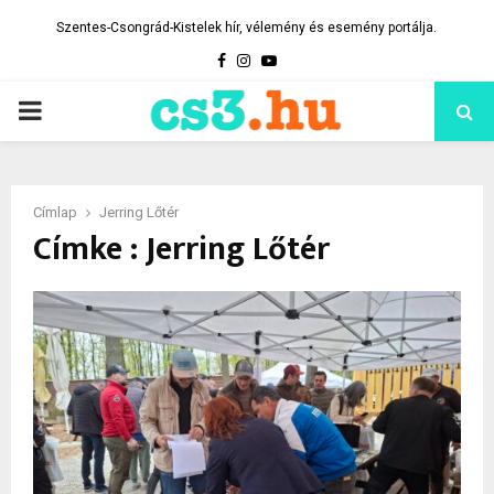
Szentes-Csongrád-Kistelek hír, vélemény és esemény portálja.
Facebook
Instagram
Youtube
PRIMARY
MENU
Címlap
Jerring Lőtér
Címke : Jerring Lőtér