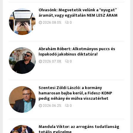
Olvasónk: Megvetetik velünk a “nyugat”
áramát, vagy egyáltalán NEM LESZ ÁRAM
2026.08.05.
0
Ábrahám Róbert: Alkotmányos puccs és
lopakodó jakobinus diktatúra!
2026.07.08.
0
Szentesi Zöldi László: a kormány
hamarosan bajba kerül, a Fidesz-KDNP
pedig néhány év múlva visszatérhet
2026.06.25.
0
Mandula Viktor: az arrogáns tudatlanság
totális győzelme