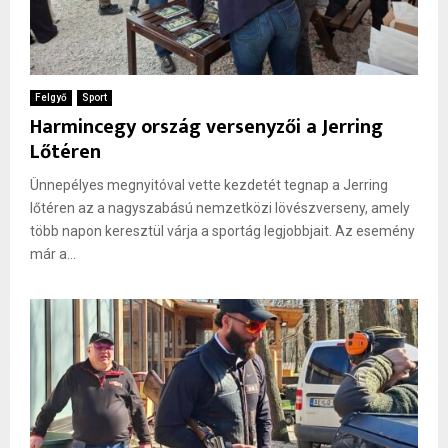
Felgyő
Sport
Harmincegy ország versenyzői a Jerring
Lőtéren
Ünnepélyes megnyitóval vette kezdetét tegnap a Jerring
lőtéren az a nagyszabású nemzetközi lövészverseny, amely
több napon keresztül várja a sportág legjobbjait. Az esemény
már a...