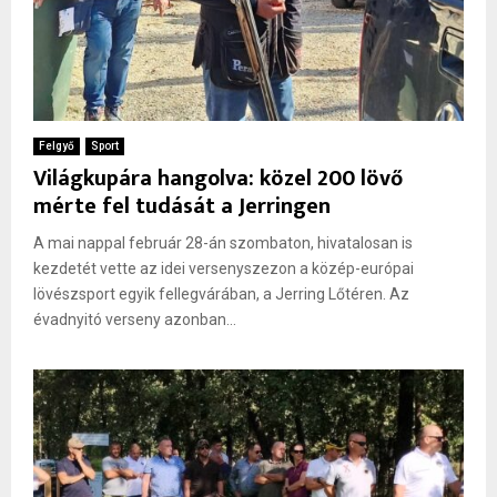
Felgyő
Sport
Világkupára hangolva: közel 200 lövő
mérte fel tudását a Jerringen
A mai nappal február 28-án szombaton, hivatalosan is
kezdetét vette az idei versenyszezon a közép-európai
lövészsport egyik fellegvárában, a Jerring Lőtéren. Az
évadnyitó verseny azonban...