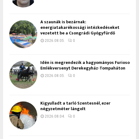
A szaunák is bezárnak:
energiatakarékossági intézkedéseket
vezetett be a Csongrádi Gyógyfürdő
2026.08.05.
0
Idén is megrendezik a hagyományos Furioso
Emlékversenyt Derekegyház-Tompaháton
2026.08.05.
0
Kigyulladt a tarló Szentesnél, ezer
négyzetméter lángolt
2026.08.04.
0