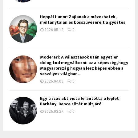
Hoppál Hunor: Zajlanak a mézeshetek,
méltánytalan és bosszúvezérelt a győztes
2026.05.12.
0
Moderari: A választások után egyetlen
dolog tud megváltozni: az a képesség, hogy
Magyarország hogyan lesz képes ebben a
veszélyes világban...
2026.04.03.
0
Egy tiszás aktivista lerántotta a leplet
Bárkányi Bence sötét múltjáról
2026.03.27.
0