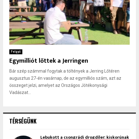
Felgyő
Egymilliót lőttek a Jerringen
Bár szép számmal fogytak a töltények a Jerring Lőtéren
augusztus 27-én vasárnap, de az egymilliós szám, azt az
összeget jelzi, amelyet az Országos Jótékonysági
Vadászat...
TÉRSÉGÜNK
Lebukott a csongrádi drogdíler: kiskorúnak