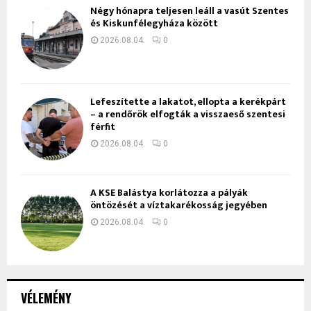
Négy hónapra teljesen leáll a vasút Szentes
és Kiskunfélegyháza között
2026.08.04.
0
Lefeszítette a lakatot, ellopta a kerékpárt
– a rendőrök elfogták a visszaeső szentesi
férfit
2026.08.04.
0
A KSE Balástya korlátozza a pályák
öntözését a víztakarékosság jegyében
2026.08.04.
0
VÉLEMÉNY