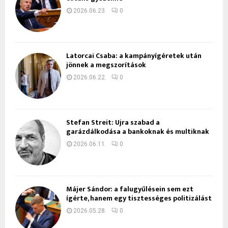
2026.06.23.
0
Latorcai Csaba: a kampányígéretek után
jönnek a megszorítások
2026.06.22.
0
Stefan Streit: Újra szabad a
garázdálkodása a bankoknak és multiknak
2026.06.11.
0
Májer Sándor: a falugyűlésein sem ezt
ígérte, hanem egy tisztességes politizálást
2026.05.28.
0