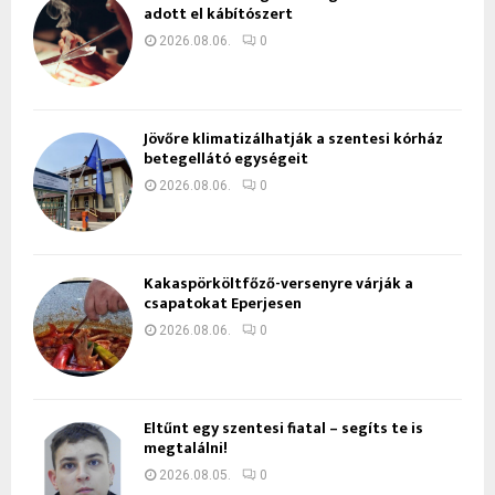
adott el kábítószert
2026.08.06.
0
Jövőre klimatizálhatják a szentesi kórház
betegellátó egységeit
2026.08.06.
0
Kakaspörköltfőző-versenyre várják a
csapatokat Eperjesen
2026.08.06.
0
Eltűnt egy szentesi fiatal – segíts te is
megtalálni!
2026.08.05.
0