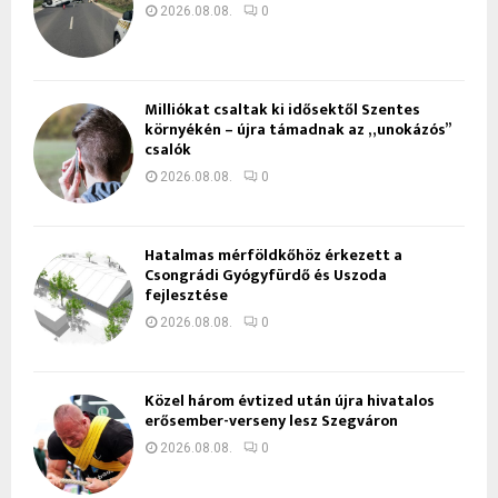
2026.08.08.
0
Milliókat csaltak ki idősektől Szentes
környékén – újra támadnak az „unokázós”
csalók
2026.08.08.
0
Hatalmas mérföldkőhöz érkezett a
Csongrádi Gyógyfürdő és Uszoda
fejlesztése
2026.08.08.
0
Közel három évtized után újra hivatalos
erősember-verseny lesz Szegváron
2026.08.08.
0