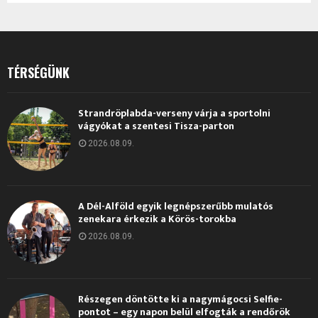
TÉRSÉGÜNK
Strandröplabda-verseny várja a sportolni
vágyókat a szentesi Tisza-parton
2026.08.09.
A Dél-Alföld egyik legnépszerűbb mulatós
zenekara érkezik a Körös-torokba
2026.08.09.
Részegen döntötte ki a nagymágocsi Selfie-
pontot – egy napon belül elfogták a rendőrök