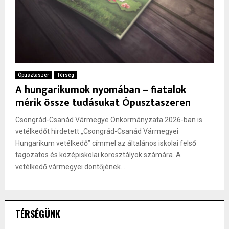
Ópusztaszer
Térség
A hungarikumok nyomában – fiatalok
mérik össze tudásukat Ópusztaszeren
Csongrád-Csanád Vármegye Önkormányzata 2026-ban is
vetélkedőt hirdetett „Csongrád-Csanád Vármegyei
Hungarikum vetélkedő” címmel az általános iskolai felső
tagozatos és középiskolai korosztályok számára. A
vetélkedő vármegyei döntőjének...
TÉRSÉGÜNK