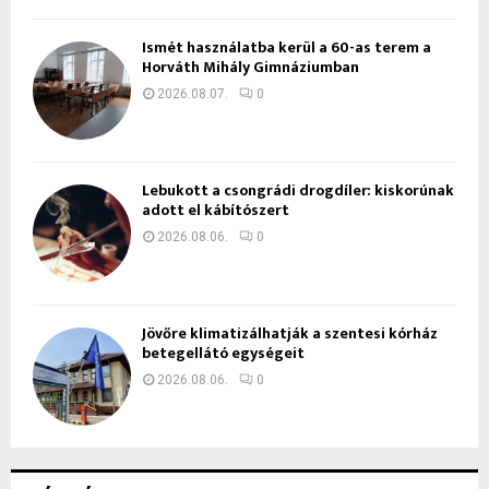
Ismét használatba kerül a 60-as terem a
Horváth Mihály Gimnáziumban
2026.08.07.
0
Lebukott a csongrádi drogdíler: kiskorúnak
adott el kábítószert
2026.08.06.
0
Jövőre klimatizálhatják a szentesi kórház
betegellátó egységeit
2026.08.06.
0