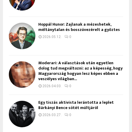
Hoppál Hunor: Zajlanak a mézeshetek,
méltánytalan és bosszúvezérelt a győztes
2026.05.12.
0
Moderari: A választások után egyetlen
dolog tud megváltozni: az a képesség, hogy
Magyarország hogyan lesz képes ebben a
veszélyes világban...
2026.04.03.
0
Egy tiszás aktivista lerántotta a leplet
Bárkányi Bence sötét múltjáról
2026.03.27.
0