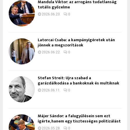
Mandula Viktor: az arrogáns tudatlanság
totális győzelme
2026.06.23.
0
Latorcai Csaba: a kampányígéretek után
jönnek a megszorítások
2026.06.22.
0
Stefan Streit: Újra szabad a
garázdálkodása a bankoknak és multiknak
2026.06.11.
0
Májer Sándor: a falugyűlésein sem ezt
ígérte, hanem egy tisztességes politizálást
2026.05.28.
0