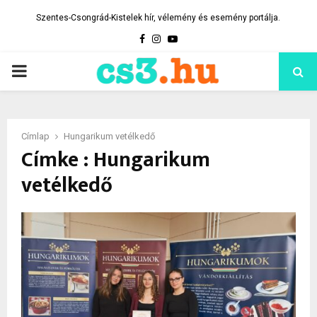
Szentes-Csongrád-Kistelek hír, vélemény és esemény portálja.
Facebook
Instagram
Youtube
PRIMARY
MENU
Címlap
Hungarikum vetélkedő
Címke : Hungarikum
vetélkedő