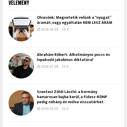
VÉLEMÉNY
Olvasónk: Megvetetik velünk a “nyugat”
áramát, vagy egyáltalán NEM LESZ ÁRAM
2026.08.05.
0
Ábrahám Róbert: Alkotmányos puccs és
lopakodó jakobinus diktatúra!
2026.07.08.
0
Szentesi Zöldi László: a kormány
hamarosan bajba kerül, a Fidesz-KDNP
pedig néhány év múlva visszatérhet
2026.06.25.
0