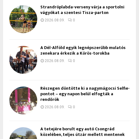
Strandröplabda-verseny várja a sportolni
vágyókat a szentesi Tisza-parton
2026.08.09.
0
A Dél-Alföld egyik legnépszerűbb mulatós
zenekara érkezik a Körös-torokba
2026.08.09.
0
Részegen döntötte ki a nagymágocsi Selfie-
pontot – egy napon belül elfogták a
rendőrök
2026.08.09.
0
A tetejére borult egy autó Csongrád
közelében, teljes útzár mellett mentenek