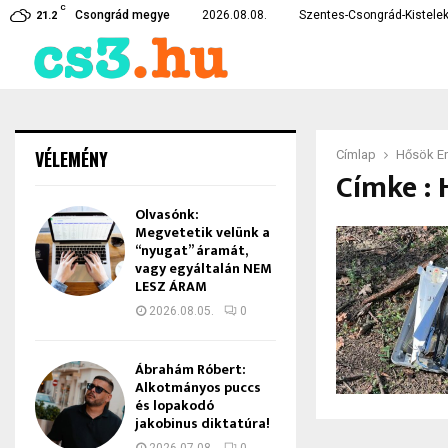
C
zorosan drágábban jön…
Közel három évtized után
Csongrád megye
2026.08.08.
Szentes-Csongrád-Kistelek
21.2
VÉLEMÉNY
Címlap
Hősök Er
Címke : 
Olvasónk:
Megvetetik velünk a
“nyugat” áramát,
vagy egyáltalán NEM
LESZ ÁRAM
2026.08.05.
0
Ábrahám Róbert:
Alkotmányos puccs
és lopakodó
jakobinus diktatúra!