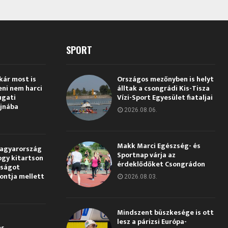
SPORT
kár most is
Országos mezőnyben is helyt
eni nem harci
álltak a csongrádi Kis-Tisza
ugati
Vízi-Sport Egyesület fiataljai
jnába
2026.08.06.
Makk Marci Egészség- és
Magyarország
Sportnap várja az
ogy kitartson
érdeklődőket Csongrádon
gságot
pontja mellett
2026.08.03.
Mindszent büszkesége is ott
lesz a párizsi Európa-
és