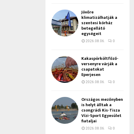
Jövőre
klimatizálhatják a
szentesi kórház
betegellátó
egységeit
2026.08.06.
0
Kakaspörköltfőző-
versenyre várják a
csapatokat
Eperjesen
2026.08.06.
0
Országos mezőnyben
is helyt álltak a
csongrádi Kis-Tisza
Vízi-Sport Egyesület
fiataljai
2026.08.06.
0