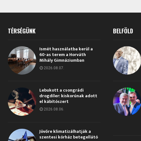
TÉRSÉGÜNK
BELFÖLD
Ismét használatba kerül a
60-as terem a Horváth
Mihály Gimnáziumban
2026.08.07.
Lebukott a csongrádi
drogdíler: kiskorúnak adott
el kábítószert
2026.08.06.
Jövőre klimatizálhatják a
szentesi kórház betegellátó