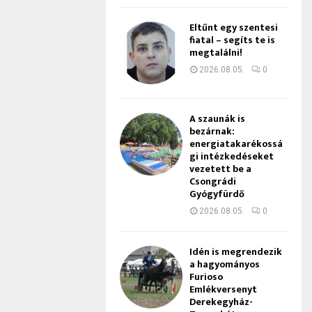
Eltűnt egy szentesi
fiatal – segíts te is
megtalálni!
2026.08.05.
0
A szaunák is
bezárnak:
energiatakarékossá
gi intézkedéseket
vezetett be a
Csongrádi
Gyógyfürdő
2026.08.05.
0
Idén is megrendezik
a hagyományos
Furioso
Emlékversenyt
Derekegyház-