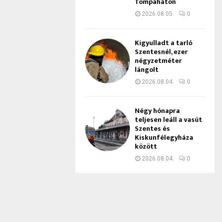
Tompaháton
2026.08.05.
0
Kigyulladt a tarló
Szentesnél, ezer
négyzetméter
lángolt
2026.08.04.
0
Négy hónapra
teljesen leáll a vasút
Szentes és
Kiskunfélegyháza
között
2026.08.04.
0