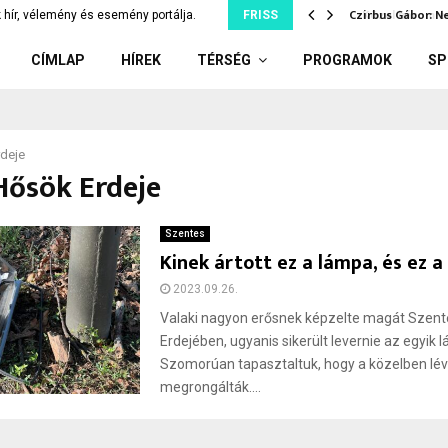
 újra hivatalos erősember-verseny…
Czirbus Gábor: N
 hír, vélemény és esemény portálja.
FRISS
CÍMLAP
HÍREK
TÉRSÉG
PROGRAMOK
SP
deje
Hősök Erdeje
Szentes
Kinek ártott ez a lámpa, és ez a
2023.09.26.
Valaki nagyon erősnek képzelte magát Szent
Erdejében, ugyanis sikerült levernie az egyik 
Szomorúan tapasztaltuk, hogy a közelben lév
megrongálták....