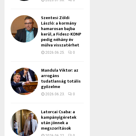
2026.07.08.
0
Szentesi Zöldi
László: a kormány
hamarosan bajba
kerül, a Fidesz-KDNP
pedig néhány év
múlva visszatérhet
2026.06.25.
0
Mandula Viktor: az
arrogáns
tudatlanság totális
győzelme
2026.06.23.
0
Latorcai Csaba: a
kampányígéretek
után jönnek a
megszorítások
2026.06.22.
0