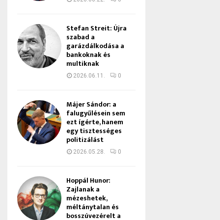
Stefan Streit: Újra
szabad a
garázdálkodása a
bankoknak és
multiknak
2026.06.11.
0
Májer Sándor: a
falugyűlésein sem
ezt ígérte, hanem
egy tisztességes
politizálást
2026.05.28.
0
Hoppál Hunor:
Zajlanak a
mézeshetek,
méltánytalan és
bosszúvezérelt a