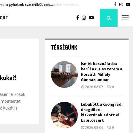
em hagyhatjuk szó nélkül, ami…
Ismét h
Faceboo
Inst
Y
ORT
TÉRSÉGÜNK
Ismét használatba
kerül a 60-as terem a
Horváth Mihály
 kuka?!
Gimnáziumban
2026.08.07.
0
esen, a Hősök
lámpatestet.
Lebukott a csongrádi
ő kukát is
drogdíler:
kiskorúnak adott el
kábítószert
2026.08.06.
0