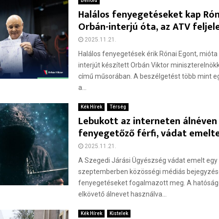
Belföld
Halálos fenyegetéseket kap Rón
Orbán-interjú óta, az ATV feljel
2025.11.21.
Halálos fenyegetések érik Rónai Egont, miót
interjút készített Orbán Viktor miniszterelnö
című műsorában. A beszélgetést több mint egy
a...
Kék Hírek
Térség
Lebukott az interneten álnéven
fenyegetőző férfi, vádat emelte
2025.11.21.
A Szegedi Járási Ügyészség vádat emelt egy fé
szeptemberben közösségi médiás bejegyzése
fenyegetéseket fogalmazott meg. A hatóságo
elkövető álnevet használva...
Kék Hírek
Kistelek