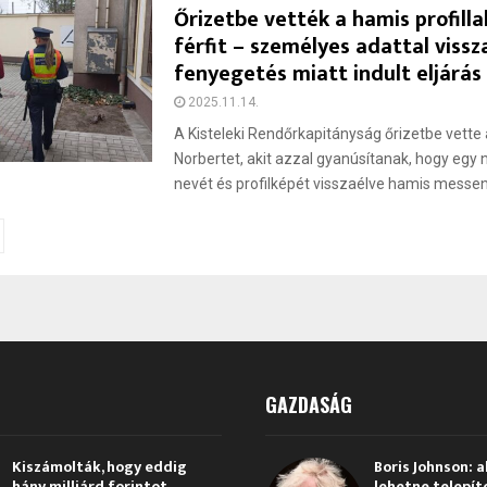
Őrizetbe vették a hamis profilla
férfit – személyes adattal vissz
fenyegetés miatt indult eljárás
2025.11.14.
A Kisteleki Rendőrkapitányság őrizetbe vette 
Norbertet, akit azzal gyanúsítanak, hogy egy 
nevét és profilképét visszaélve hamis messenge
sek
GAZDASÁG
Kiszámolták, hogy eddig
Boris Johnson: a
hány milliárd forintot
lehetne telepít