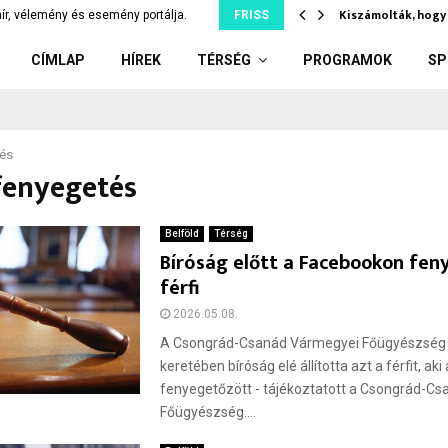
íler: kiskorúnak adott el…
Kiszámolták, hogy 
ír, vélemény és esemény portálja.
FRISS
CÍMLAP
HÍREK
TÉRSÉG
PROGRAMOK
SP
tés
fenyegetés
Belföld
Térség
Bíróság előtt a Facebookon fen
férfi
2026.05.08.
A Csongrád-Csanád Vármegyei Főügyészség gy
keretében bíróság elé állította azt a férfit, aki
fenyegetőzött - tájékoztatott a Csongrád-C
Főügyészség....