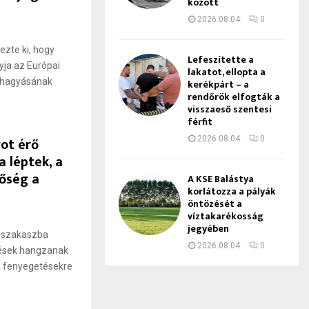
között
2026.08.04.
0
ezte ki, hogy
Lefeszítette a
ja az Európai
lakatot, ellopta a
óváhagyásának
kerékpárt – a
rendőrök elfogták a
visszaeső szentesi
férfit
ot érő
2026.08.04.
0
 léptek, a
tőség a
A KSE Balástya
korlátozza a pályák
öntözését a
víztakarékosság
jegyében
j szakaszba
2026.08.04.
0
tések hangzanak
 a fenyegetésekre