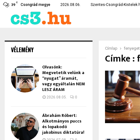
C
rékossági intézkedéseket vezetett…
Lebukott a csongrádi drogd
Csongrád megye
2026.08.06.
Szentes-Csongrád-Kistelek h
39
VÉLEMÉNY
Címlap
fenyege
Címke : 
Olvasónk:
Megvetetik velünk a
“nyugat” áramát,
vagy egyáltalán NEM
LESZ ÁRAM
2026.08.05.
0
Ábrahám Róbert:
Alkotmányos puccs
és lopakodó
jakobinus diktatúra!