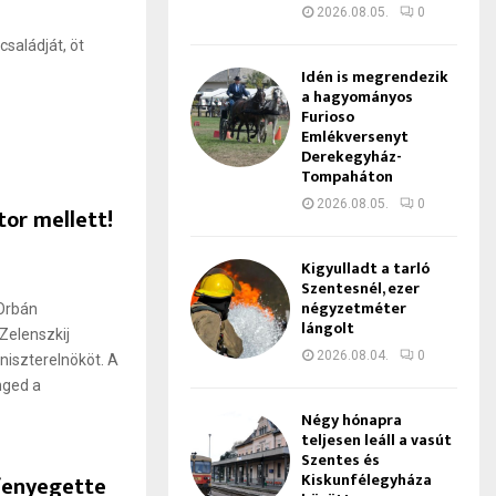
2026.08.05.
0
családját, öt
Idén is megrendezik
a hagyományos
Furioso
Emlékversenyt
Derekegyház-
Tompaháton
2026.08.05.
0
tor mellett!
Kigyulladt a tarló
Szentesnél, ezer
négyzetméter
 Orbán
lángolt
 Zelenszkij
2026.08.04.
0
iszterelnököt. A
nged a
Négy hónapra
teljesen leáll a vasút
Szentes és
Kiskunfélegyháza
gfenyegette