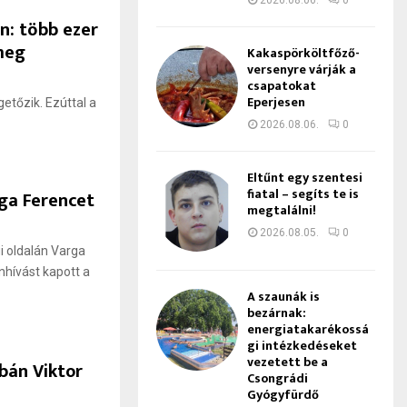
2026.08.06.
0
: több ezer
meg
Kakaspörköltfőző-
versenyre várják a
csapatokat
Eperjesen
etőzik. Ezúttal a
2026.08.06.
0
Eltűnt egy szentesi
fiatal – segíts te is
ga Ferencet
megtalálni!
2026.08.05.
0
i oldalán Varga
nhívást kapott a
A szaunák is
bezárnak:
energiatakarékossá
gi intézkedéseket
vezetett be a
bán Viktor
Csongrádi
Gyógyfürdő