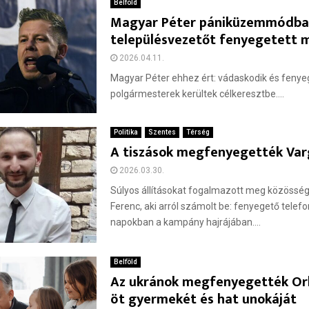
Belföld
Magyar Péter pániküzemmódban
településvezetőt fenyegetett 
2026.04.11.
Magyar Péter ehhez ért: vádaskodik és fenyeg
polgármesterek kerültek célkeresztbe....
Politika
Szentes
Térség
A tiszások megfenyegették Var
2026.03.30.
Súlyos állításokat fogalmazott meg közösség
Ferenc, aki arról számolt be: fenyegető telefo
napokban a kampány hajrájában....
Belföld
Az ukránok megfenyegették Or
öt gyermekét és hat unokáját