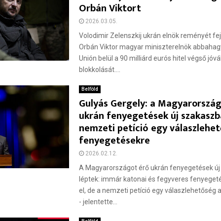
Orbán Viktort
2026.03.05.
Volodimir Zelenszkij ukrán elnök reményét fej
Orbán Viktor magyar miniszterelnök abbahagy
Unión belül a 90 milliárd eurós hitel végső j
blokkolását....
Belföld
Gulyás Gergely: a Magyarország
ukrán fenyegetések új szakaszba
nemzeti petíció egy válaszlehe
fenyegetésekre
2026.02.12.
A Magyarországot érő ukrán fenyegetések ú
léptek: immár katonai és fegyveres fenyege
el, de a nemzeti petíció egy válaszlehetőség
- jelentette...