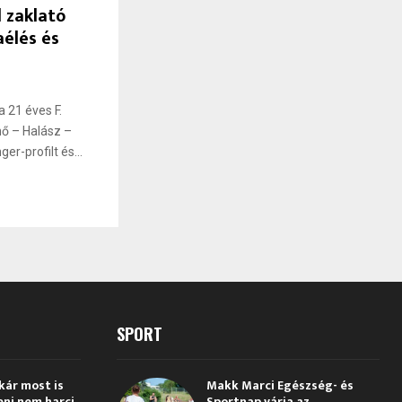
l zaklató
aélés és
a 21 éves F.
nő – Halász –
r-profilt és...
SPORT
kár most is
Makk Marci Egészség- és
eni nem harci
Sportnap várja az