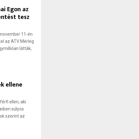
ai Egon az
entést tesz
a november 11-én
kkel az ATV Mérleg
millióan látták,
k ellene
rfi ellen, aki
iben súlyos
k szerint az