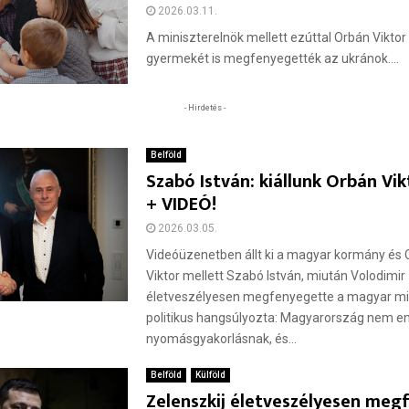
2026.03.11.
A miniszterelnök mellett ezúttal Orbán Viktor 
gyermekét is megfenyegették az ukránok....
- Hirdetés -
Belföld
Szabó István: kiállunk Orbán Vik
+ VIDEÓ!
2026.03.05.
Videóüzenetben állt ki a magyar kormány és
Viktor mellett Szabó István, miután Volodimir
életveszélyesen megfenyegette a magyar min
politikus hangsúlyozta: Magyarország nem e
nyomásgyakorlásnak, és...
Belföld
Külföld
Zelenszkij életveszélyesen me