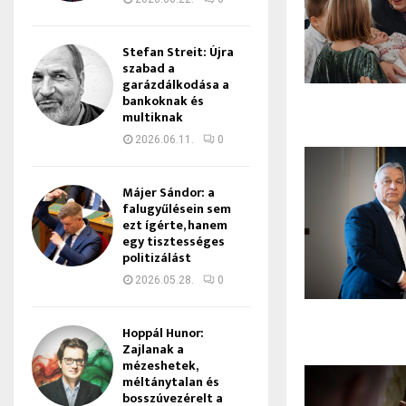
Stefan Streit: Újra
szabad a
garázdálkodása a
bankoknak és
multiknak
2026.06.11.
0
Májer Sándor: a
falugyűlésein sem
ezt ígérte, hanem
egy tisztességes
politizálást
2026.05.28.
0
Hoppál Hunor:
Zajlanak a
mézeshetek,
méltánytalan és
bosszúvezérelt a