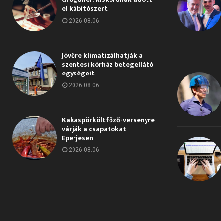
el kábítószert
2026.08.06.
Jövőre klimatizálhatják a
szentesi kórház betegellátó
egységeit
2026.08.06.
Kakaspörköltfőző-versenyre
várják a csapatokat
Eperjesen
2026.08.06.