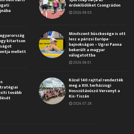
ugati
érdeklődőket Csongrádon
jnába
2026.08.03.
Mindszent büszkesége is ott
Magyarország
lesz a párizsi Európa-
ogy kitartson
bajnokságon – Ugrai Panna
gságot
bekerült a magyar
pontja mellett
válogatottba
2026.08.01.
Közel 140 rajttal rendezték
és
meg a XIII. Serházzugi
tratégiai
Hosszútávúszó Versenyt a
síti tovább
Kis-Tiszán
dését
2026.07.28.