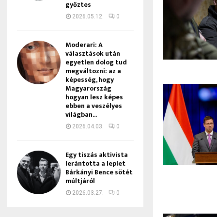
győztes
2026.05.12.
0
Moderari: A
választások után
egyetlen dolog tud
megváltozni: az a
képesség, hogy
Magyarország
hogyan lesz képes
ebben a veszélyes
világban...
2026.04.03.
0
Egy tiszás aktivista
lerántotta a leplet
Bárkányi Bence sötét
múltjáról
2026.03.27.
0