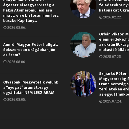
égetett el Magyarország a
feladatokra ny
Paksi Atomerőmű leállása
katonákat Ukra
miatt: erre biztosan nem lesz
2026.02.22.
büszke Kapitány...
2026.08.06.
Orbán Viktor: 
elemi érdeke, h
Amiről Magyar Péter hallgat:
az ukrán EU-ta
Sokszorosan drágábban jön
elutasító állás
az áram?
2025.07.25.
2026.08.06.
Szijjártó Péter:
Magyarország 
Olvasónk: Megvetetik velünk
Franciaország s
a “nyugat” áramát, vagy
területeken erő
egyáltalán NEM LESZ ÁRAM
az együttműkö
2026.08.05.
2025.07.24.