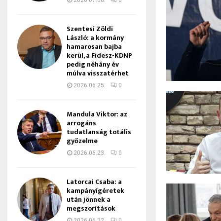
2026.07.08.
0
Szentesi Zöldi
László: a kormány
hamarosan bajba
kerül, a Fidesz-KDNP
pedig néhány év
múlva visszatérhet
2026.06.25.
0
Mandula Viktor: az
arrogáns
tudatlanság totális
győzelme
2026.06.23.
0
Latorcai Csaba: a
kampányígéretek
után jönnek a
megszorítások
2026.06.22.
0