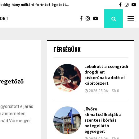
eddig hány milliárd forintot égetett…
Jövőre kl
Faceboo
Inst
Y
ORT
TÉRSÉGÜNK
Lebukott a csongrádi
drogdíler:
kiskorúnak adott el
yegetőző
kábítószert
2026.08.06.
0
orsított eljárás
Jövőre
 az interneten
klimatizálhatják a
szentesi kórház
sanád Vármegyei
betegellátó
egységeit