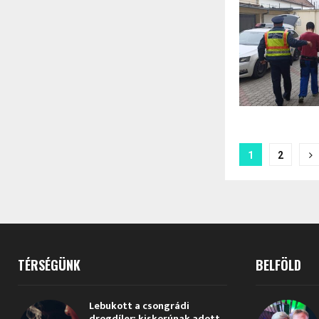
Bejegyzé
1
2
lapozása
TÉRSÉGÜNK
BELFÖLD
Lebukott a csongrádi
drogdíler: kiskorúnak adott