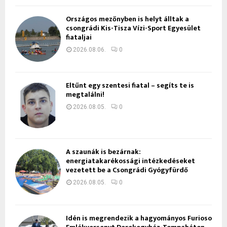
Országos mezőnyben is helyt álltak a
csongrádi Kis-Tisza Vízi-Sport Egyesület
fiataljai
2026.08.06.
0
Eltűnt egy szentesi fiatal – segíts te is
megtalálni!
2026.08.05.
0
A szaunák is bezárnak:
energiatakarékossági intézkedéseket
vezetett be a Csongrádi Gyógyfürdő
2026.08.05.
0
Idén is megrendezik a hagyományos Furioso