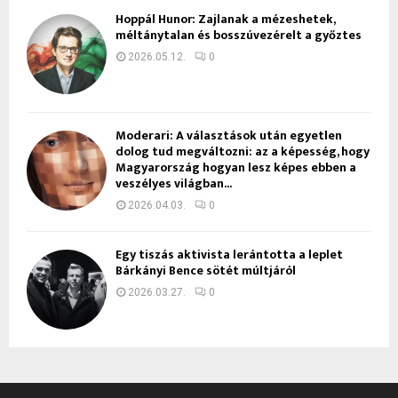
Hoppál Hunor: Zajlanak a mézeshetek,
méltánytalan és bosszúvezérelt a győztes
2026.05.12.
0
Moderari: A választások után egyetlen
dolog tud megváltozni: az a képesség, hogy
Magyarország hogyan lesz képes ebben a
veszélyes világban...
2026.04.03.
0
Egy tiszás aktivista lerántotta a leplet
Bárkányi Bence sötét múltjáról
2026.03.27.
0