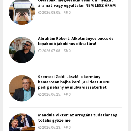
Olvasónk: Megvetetik velünk a “nyugat”
áramát, vagy egyáltalán NEM LESZ ÁRAM
2026.08.05.
0
Ábrahám Róbert: Alkotmányos puccs és
lopakodó jakobinus diktatúra!
2026.07.08.
0
Szentesi Zöldi László: a kormány
hamarosan bajba kerül, a Fidesz-KDNP
pedig néhány év múlva visszatérhet
2026.06.25.
0
Mandula Viktor: az arrogáns tudatlanság
totális győzelme
2026.06.23.
0