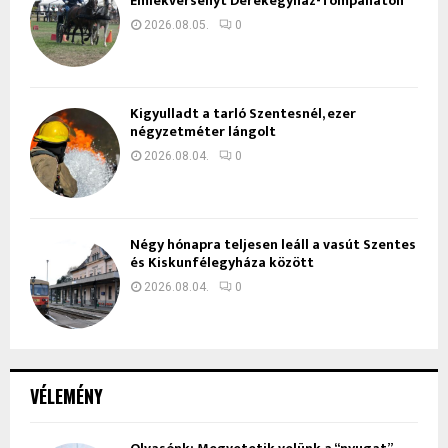
Emlékversenyt Derekegyház-Tompaháton
2026.08.05.
0
Kigyulladt a tarló Szentesnél, ezer
négyzetméter lángolt
2026.08.04.
0
Négy hónapra teljesen leáll a vasút Szentes
és Kiskunfélegyháza között
2026.08.04.
0
VÉLEMÉNY