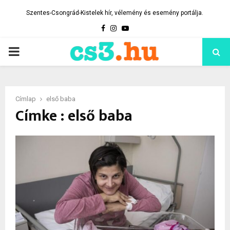
Szentes-Csongrád-Kistelek hír, vélemény és esemény portálja.
Facebook
Instagram
Youtube
PRIMARY
MENU
Címlap
első baba
Címke : első baba