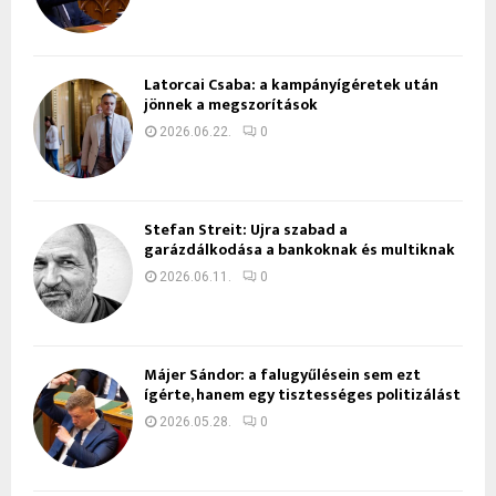
Latorcai Csaba: a kampányígéretek után
jönnek a megszorítások
2026.06.22.
0
Stefan Streit: Újra szabad a
garázdálkodása a bankoknak és multiknak
2026.06.11.
0
Májer Sándor: a falugyűlésein sem ezt
ígérte, hanem egy tisztességes politizálást
2026.05.28.
0