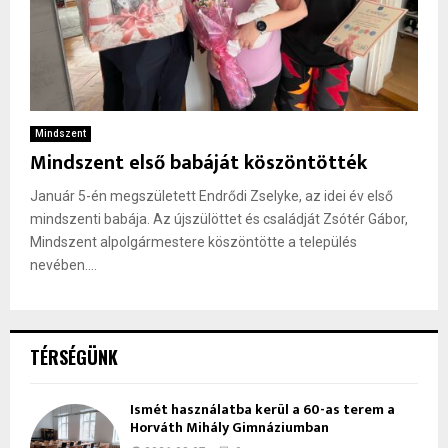
Mindszent
Mindszent első babáját köszöntötték
Január 5-én megszületett Endrődi Zselyke, az idei év első
mindszenti babája. Az újszülöttet és családját Zsótér Gábor,
Mindszent alpolgármestere köszöntötte a település
nevében....
TÉRSÉGÜNK
Ismét használatba kerül a 60-as terem a
Horváth Mihály Gimnáziumban