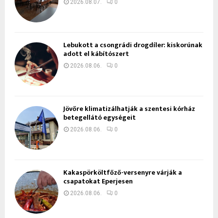
2026.08.07.
0
Lebukott a csongrádi drogdíler: kiskorúnak
adott el kábítószert
2026.08.06.
0
Jövőre klimatizálhatják a szentesi kórház
betegellátó egységeit
2026.08.06.
0
Kakaspörköltfőző-versenyre várják a
csapatokat Eperjesen
2026.08.06.
0