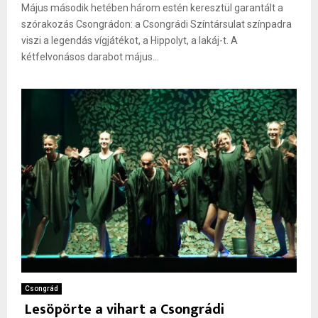
Május második hetében három estén keresztül garantált a
szórakozás Csongrádon: a Csongrádi Színtársulat színpadra
viszi a legendás vígjátékot, a Hippolyt, a lakáj-t. A
kétfelvonásos darabot május...
Csongrád
Lesöpörte a vihart a Csongrádi