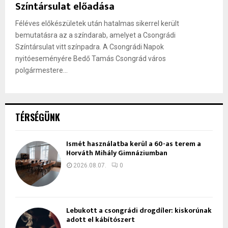
Színtársulat előadása
Féléves előkészületek után hatalmas sikerrel került
bemutatásra az a színdarab, amelyet a Csongrádi
Színtársulat vitt színpadra. A Csongrádi Napok
nyitóeseményére Bedő Tamás Csongrád város
polgármestere...
TÉRSÉGÜNK
Ismét használatba kerül a 60-as terem a
Horváth Mihály Gimnáziumban
2026.08.07.
0
Lebukott a csongrádi drogdíler: kiskorúnak
adott el kábítószert