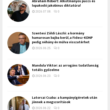
Ábrahám Róbert: Alkotmányos puccs és
lopakodó jakobinus diktatúra!
2026.07.08.
0
Szentesi Zöldi László: a kormány
hamarosan bajba kerül, a Fidesz-KDNP
pedig néhány év múlva visszatérhet
2026.06.25.
0
Mandula Viktor: az arrogáns tudatlanság
totális győzelme
2026.06.23.
0
Latorcai Csaba: a kampányígéretek után
jönnek a megszorítások
2026.06.22.
0