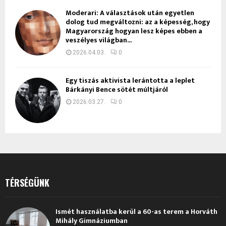
Moderari: A választások után egyetlen
dolog tud megváltozni: az a képesség, hogy
Magyarország hogyan lesz képes ebben a
veszélyes világban...
2026.04.03.
0
Egy tiszás aktivista lerántotta a leplet
Bárkányi Bence sötét múltjáról
2026.03.27.
0
TÉRSÉGÜNK
Ismét használatba kerül a 60-as terem a Horváth
Mihály Gimnáziumban