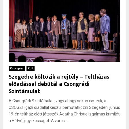
Csongrád
Kult
Szegedre költözik a rejtély – Teltházas
előadással debütál a Csongrádi
Színtársulat
A Csongrádi Színtársulat, vagy ahogy sokan ismerik, a
CSOSZI, igazi diadallal készül bemutatkozni Szegeden: június
19-én teltház előtt játsszák Agatha Christie izgalmas krimijét,
a Hétvégi gyilkosságot. A város...