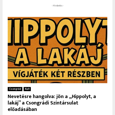
- Hirdetés -
Csongrád
Kult
Nevetésre hangolva: jön a „Hippolyt, a
lakáj” a Csongrádi Színtársulat
előadásában