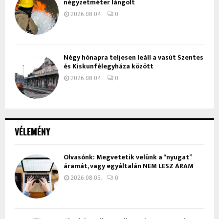
négyzetméter lángolt
2026.08.04.
0
Négy hónapra teljesen leáll a vasút Szentes
és Kiskunfélegyháza között
2026.08.04.
0
VÉLEMÉNY
Olvasónk: Megvetetik velünk a “nyugat”
áramát, vagy egyáltalán NEM LESZ ÁRAM
2026.08.05.
0