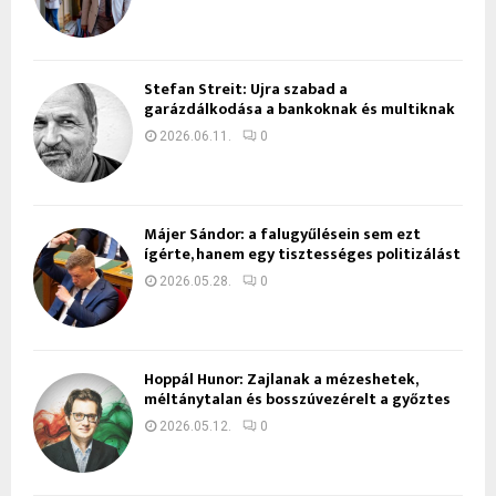
Stefan Streit: Újra szabad a
garázdálkodása a bankoknak és multiknak
2026.06.11.
0
Májer Sándor: a falugyűlésein sem ezt
ígérte, hanem egy tisztességes politizálást
2026.05.28.
0
Hoppál Hunor: Zajlanak a mézeshetek,
méltánytalan és bosszúvezérelt a győztes
2026.05.12.
0