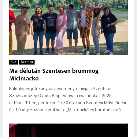
Kult
Szentes
Ma délután Szentesen brummog
Micimackó
Különleges jótékonysági eseményre hívja a Szentesi
Százszorszép Óvoda Alapítványa a családokat. 2025.
október 10-én, pénteken 17:30 órakor a Szentesi Művelődési
és Ifjúsági Házban kerül sor a „Micimackó és barátai” című...