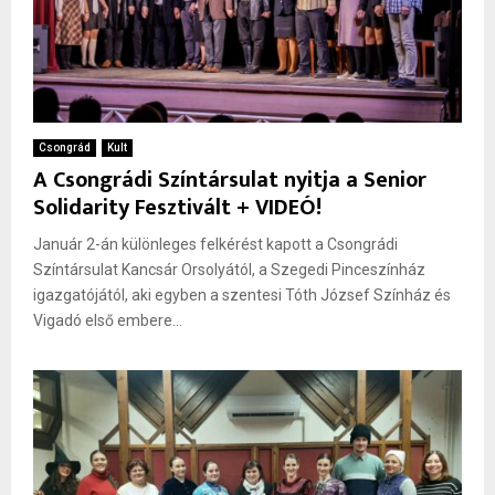
Csongrád
Kult
A Csongrádi Színtársulat nyitja a Senior
Solidarity Fesztivált + VIDEÓ!
Január 2-án különleges felkérést kapott a Csongrádi
Színtársulat Kancsár Orsolyától, a Szegedi Pinceszínház
igazgatójától, aki egyben a szentesi Tóth József Színház és
Vigadó első embere...