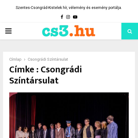
Szentes-Csongrád-Kistelek hír, vélemény és esemény portálja.
Facebook
Instagram
Youtube
PRIMARY
MENU
Címlap
Csongrádi Színtársulat
Címke : Csongrádi
Színtársulat