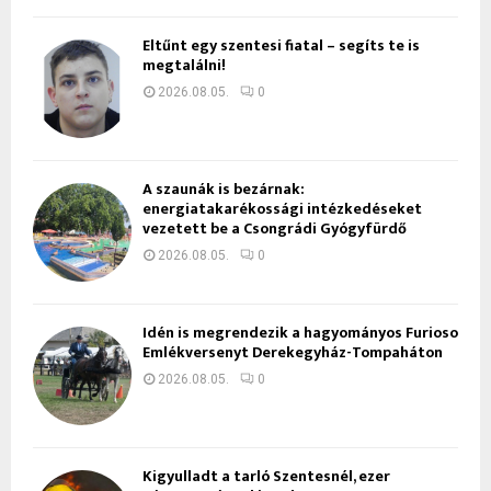
Eltűnt egy szentesi fiatal – segíts te is
megtalálni!
2026.08.05.
0
A szaunák is bezárnak:
energiatakarékossági intézkedéseket
vezetett be a Csongrádi Gyógyfürdő
2026.08.05.
0
Idén is megrendezik a hagyományos Furioso
Emlékversenyt Derekegyház-Tompaháton
2026.08.05.
0
Kigyulladt a tarló Szentesnél, ezer