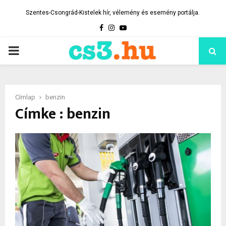
Szentes-Csongrád-Kistelek hír, vélemény és esemény portálja.
Facebook
Instagram
Youtube
PRIMARY
MENU
Címlap
benzin
Címke : benzin