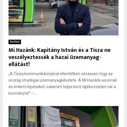
Belföld
Mi Hazánk: Kapitány István és a Tisza ne
veszélyeztessék a hazai üzemanyag-
ellátást!
„A Tisza kommunikációjával ellentétben vészesen fogy az
ország stratégiai üzemanyagkészlete. A Mi Hazánk azonnali
és érdemi lépéseket, valamint teljes körű tájékoztatást vár a
kormánytól” –...