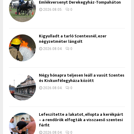
Emlékversenyt Derekegyház-Tompaháton
2026.08.05.
0
Kigyulladt a tarló Szentesnél, ezer
négyzetméter lángolt
2026.08.04.
0
Négy hónapra teljesen leáll a vasút Szentes
és Kiskunfélegyháza között
2026.08.04.
0
Lefeszítette a lakatot, ellopta a kerékpárt
– a rendőrök elfogták a visszaeső szentesi
férfit
2026.08.04.
0