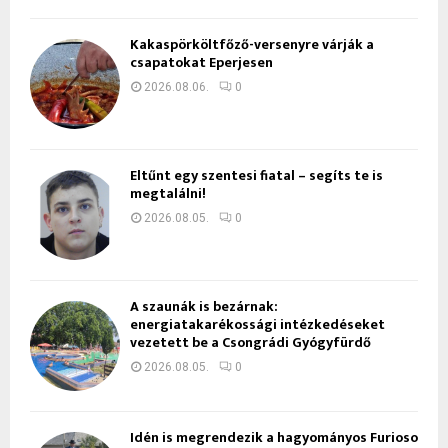
Kakaspörköltfőző-versenyre várják a
csapatokat Eperjesen
2026.08.06.
0
Eltűnt egy szentesi fiatal – segíts te is
megtalálni!
2026.08.05.
0
A szaunák is bezárnak:
energiatakarékossági intézkedéseket
vezetett be a Csongrádi Gyógyfürdő
2026.08.05.
0
Idén is megrendezik a hagyományos Furioso