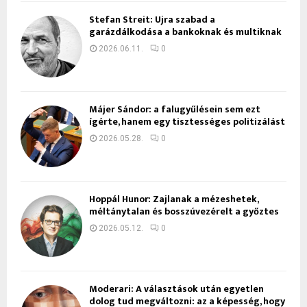
Stefan Streit: Újra szabad a
garázdálkodása a bankoknak és multiknak
2026.06.11.
0
Májer Sándor: a falugyűlésein sem ezt
ígérte, hanem egy tisztességes politizálást
2026.05.28.
0
Hoppál Hunor: Zajlanak a mézeshetek,
méltánytalan és bosszúvezérelt a győztes
2026.05.12.
0
Moderari: A választások után egyetlen
dolog tud megváltozni: az a képesség, hogy