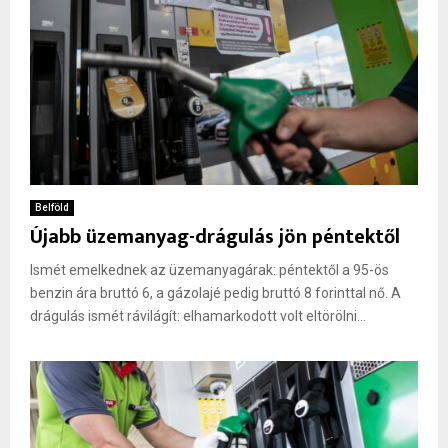
Belföld
Újabb üzemanyag-drágulás jön péntektől
Ismét emelkednek az üzemanyagárak: péntektől a 95-ös
benzin ára bruttó 6, a gázolajé pedig bruttó 8 forinttal nő. A
drágulás ismét rávilágít: elhamarkodott volt eltörölni...