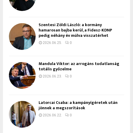
Szentesi Zöldi László: a kormány
hamarosan bajba kerül, a Fidesz-KDNP
pedig néhány év múlva visszatérhet
2026.06.25.
0
Mandula Viktor: az arrogáns tudatlanság
totális győzelme
2026.06.23.
0
Latorcai Csaba: a kampányígéretek után
jönnek a megszorítások
2026.06.22.
0