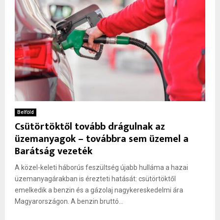
Belföld
Csütörtöktől tovább drágulnak az
üzemanyagok – továbbra sem üzemel a
Barátság vezeték
A közel-keleti háborús feszültség újabb hulláma a hazai
üzemanyagárakban is érezteti hatását: csütörtöktől
emelkedik a benzin és a gázolaj nagykereskedelmi ára
Magyarországon. A benzin bruttó...