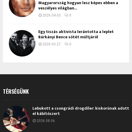
Magyarország hogyan lesz képes ebben a
veszélyes világban...
2026.04.03.
0
Egy tiszás aktivista lerántotta a leplet
Bárkányi Bence sötét múltjáról
2026.03.27.
0
TÉRSÉGÜNK
Lebukott a csongrádi drogdíler: kiskorúnak adott
el kábítószert
2026.08.06.