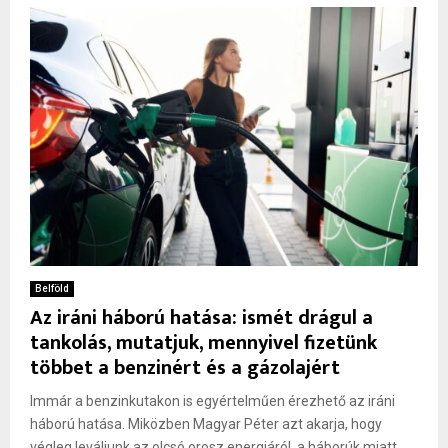
Belföld
Az iráni háború hatása: ismét drágul a
tankolás, mutatjuk, mennyivel fizetünk
többet a benzinért és a gázolajért
Immár a benzinkutakon is egyértelműen érezhető az iráni
háború hatása. Miközben Magyar Péter azt akarja, hogy
végleg leváljunk az olcsó orosz energiáról, a háborúk miatt...