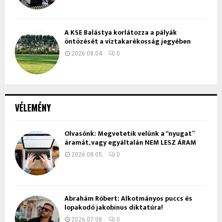
A KSE Balástya korlátozza a pályák
öntözését a víztakarékosság jegyében
2026.08.04.
0
VÉLEMÉNY
Olvasónk: Megvetetik velünk a “nyugat”
áramát, vagy egyáltalán NEM LESZ ÁRAM
2026.08.05.
0
Ábrahám Róbert: Alkotmányos puccs és
lopakodó jakobinus diktatúra!
2026.07.08.
0