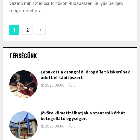
vezető miniszter csütörtökön Budapesten. Gulyás Gergely
megismételte: a...
Bejegyzések
1
2
lapozása
TÉRSÉGÜNK
Lebukott a csongrádi drogdíler: kiskorúnak
adott el kábítószert
2026.08.06.
0
Jövőre klimatizálhatják a szentesi kórház
betegellátó egységeit
2026.08.06.
0