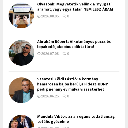
Olvasónk: Megvetetik velünk a “nyugat”
áramát, vagy egyáltalán NEM LESZ ÁRAM
2026.08.05.
0
Ábrahám Róbert: Alkotmányos puccs és
lopakodó jakobinus diktatúra!
2026.07.08.
0
Szentesi Zöldi László: a kormány
hamarosan bajba kerül, a Fidesz-KDNP
pedig néhány év múlva visszatérhet
2026.06.25.
0
Mandula Viktor: az arrogáns tudatlanság
totális győzelme