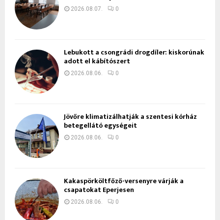
2026.08.07.
0
Lebukott a csongrádi drogdíler: kiskorúnak
adott el kábítószert
2026.08.06.
0
Jövőre klimatizálhatják a szentesi kórház
betegellátó egységeit
2026.08.06.
0
Kakaspörköltfőző-versenyre várják a
csapatokat Eperjesen
2026.08.06.
0