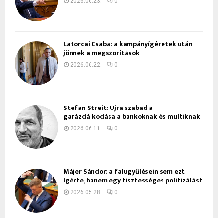
2026.06.23.
0
Latorcai Csaba: a kampányígéretek után
jönnek a megszorítások
2026.06.22.
0
Stefan Streit: Újra szabad a
garázdálkodása a bankoknak és multiknak
2026.06.11.
0
Májer Sándor: a falugyűlésein sem ezt
ígérte, hanem egy tisztességes politizálást
2026.05.28.
0