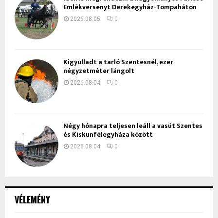
Emlékversenyt Derekegyház-Tompaháton
2026.08.05.
0
Kigyulladt a tarló Szentesnél, ezer
négyzetméter lángolt
2026.08.04.
0
Négy hónapra teljesen leáll a vasút Szentes
és Kiskunfélegyháza között
2026.08.04.
0
VÉLEMÉNY