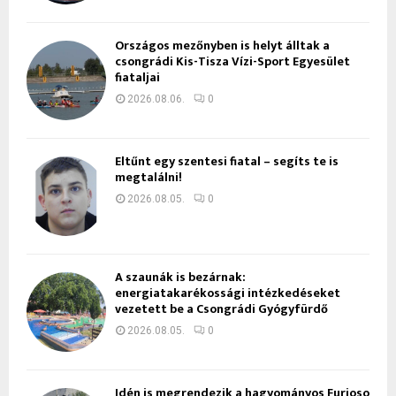
Országos mezőnyben is helyt álltak a
csongrádi Kis-Tisza Vízi-Sport Egyesület
fiataljai
2026.08.06.
0
Eltűnt egy szentesi fiatal – segíts te is
megtalálni!
2026.08.05.
0
A szaunák is bezárnak:
energiatakarékossági intézkedéseket
vezetett be a Csongrádi Gyógyfürdő
2026.08.05.
0
Idén is megrendezik a hagyományos Furioso