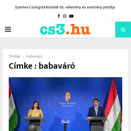
Szentes-Csongrád-Kistelek hír, vélemény és esemény portálja.
Facebook
Instagram
Youtube
PRIMARY
MENU
Címlap
babaváró
Címke : babaváró