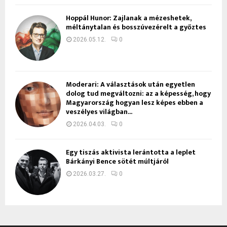
Hoppál Hunor: Zajlanak a mézeshetek,
méltánytalan és bosszúvezérelt a győztes
2026.05.12.
0
Moderari: A választások után egyetlen
dolog tud megváltozni: az a képesség, hogy
Magyarország hogyan lesz képes ebben a
veszélyes világban...
2026.04.03.
0
Egy tiszás aktivista lerántotta a leplet
Bárkányi Bence sötét múltjáról
2026.03.27.
0