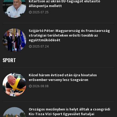
kitartson az ukrán EU-tagságot elutasító
álláspontja mellett
2025.07.25.
Szijjártó Péter: Magyarország és Franciaország
stratégiai területeken erősíti tovább az
együttműködését
2025.07.24.
SPORT
Közel három évtized után újra hivatalos
erősember-verseny lesz Szegváron
2026.08.08.
Országos mezőnyben is helyt álltak a csongrádi
Kis-Tisza Vízi-Sport Egyesület fiataljai