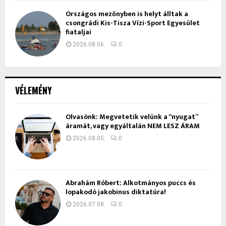
Országos mezőnyben is helyt álltak a
csongrádi Kis-Tisza Vízi-Sport Egyesület
fiataljai
2026.08.06.
0
VÉLEMÉNY
Olvasónk: Megvetetik velünk a “nyugat”
áramát, vagy egyáltalán NEM LESZ ÁRAM
2026.08.05.
0
Ábrahám Róbert: Alkotmányos puccs és
lopakodó jakobinus diktatúra!
2026.07.08.
0