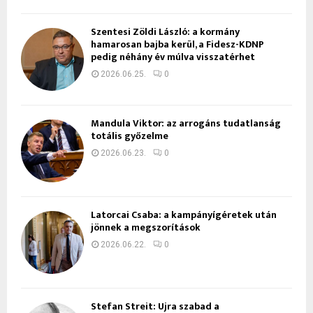
Szentesi Zöldi László: a kormány
hamarosan bajba kerül, a Fidesz-KDNP
pedig néhány év múlva visszatérhet
2026.06.25.
0
Mandula Viktor: az arrogáns tudatlanság
totális győzelme
2026.06.23.
0
Latorcai Csaba: a kampányígéretek után
jönnek a megszorítások
2026.06.22.
0
Stefan Streit: Újra szabad a