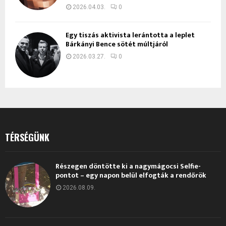
2026.04.03.
0
Egy tiszás aktivista lerántotta a leplet
Bárkányi Bence sötét múltjáról
2026.03.27.
0
TÉRSÉGÜNK
Részegen döntötte ki a nagymágocsi Selfie-
pontot – egy napon belül elfogták a rendőrök
2026.08.09.