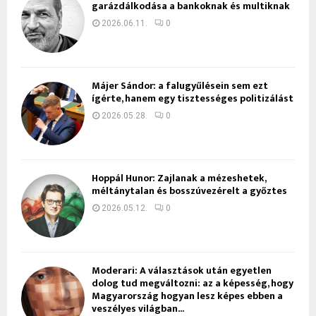
garázdálkodása a bankoknak és multiknak
2026.06.11.
0
Májer Sándor: a falugyűlésein sem ezt
ígérte, hanem egy tisztességes politizálást
2026.05.28.
0
Hoppál Hunor: Zajlanak a mézeshetek,
méltánytalan és bosszúvezérelt a győztes
2026.05.12.
0
Moderari: A választások után egyetlen
dolog tud megváltozni: az a képesség, hogy
Magyarország hogyan lesz képes ebben a
veszélyes világban...