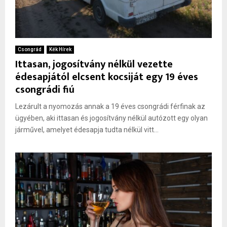
Csongrád
Kék Hírek
Ittasan, jogosítvány nélkül vezette
édesapjától elcsent kocsiját egy 19 éves
csongrádi fiú
Lezárult a nyomozás annak a 19 éves csongrádi férfinak az
ügyében, aki ittasan és jogosítvány nélkül autózott egy olyan
járművel, amelyet édesapja tudta nélkül vitt...