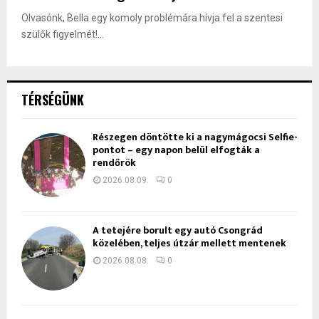
Olvasónk, Bella egy komoly problémára hívja fel a szentesi
szülők figyelmét!...
TÉRSÉGÜNK
Részegen döntötte ki a nagymágocsi Selfie-
pontot – egy napon belül elfogták a
rendőrök
2026.08.09.
0
A tetejére borult egy autó Csongrád
közelében, teljes útzár mellett mentenek
2026.08.08.
0