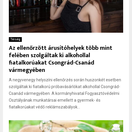
Térség
Az ellenőrzött árusítóhelyek több mint
felében szolgáltak ki alkohollal
fiatalkorúakat Csongrád-Csanád
vármegyében
A negyvenegy helyszíni ellenőrzés során huszonkét esetben
szolgáltak ki fiatalkorú próbavásárlókat alkohollal Csongrád-
Csanád vármegyében. A kormányhivatal Fogyasztóvédelmi
Osztályának munkatársai emellett a gyermek- és
fiatalkorúakat védő reklámszabályok...