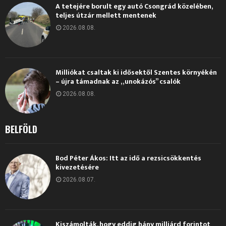
A tetejére borult egy autó Csongrád közelében,
teljes útzár mellett mentenek
2026.08.08.
Milliókat csaltak ki idősektől Szentes környékén
– újra támadnak az „unokázós” csalók
2026.08.08.
BELFÖLD
Bod Péter Ákos: Itt az idő a rezsicsökkentés
kivezetésére
2026.08.07.
Kiszámolták, hogy eddig hány milliárd forintot