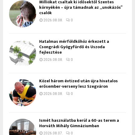
Milliókat csaltak ki idősektől Szentes
környékén – újra támadnak az „unokázós”
csalók
2026.08.08.
0
Hatalmas mérföldkőhöz érkezett a
Csongrádi Gyógyfürdő és Uszoda
fejlesztése
2026.08.08.
0
Közel három évtized után újra hivatalos
erősember-verseny lesz Szegváron
2026.08.08.
0
Ismét használatba kerül a 60-as terem a
Horváth Mihály Gimnáziumban
2026.08.07.
0