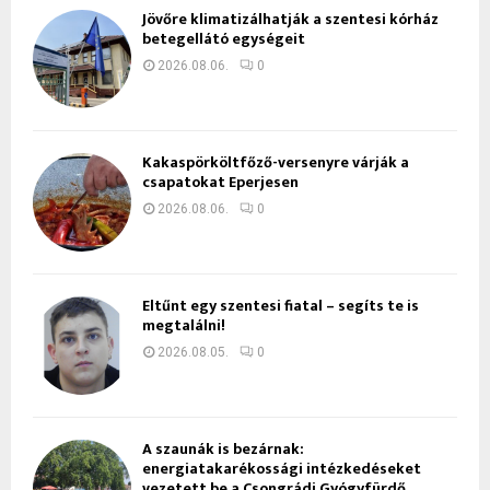
Jövőre klimatizálhatják a szentesi kórház
betegellátó egységeit
2026.08.06.
0
Kakaspörköltfőző-versenyre várják a
csapatokat Eperjesen
2026.08.06.
0
Eltűnt egy szentesi fiatal – segíts te is
megtalálni!
2026.08.05.
0
A szaunák is bezárnak:
energiatakarékossági intézkedéseket
vezetett be a Csongrádi Gyógyfürdő