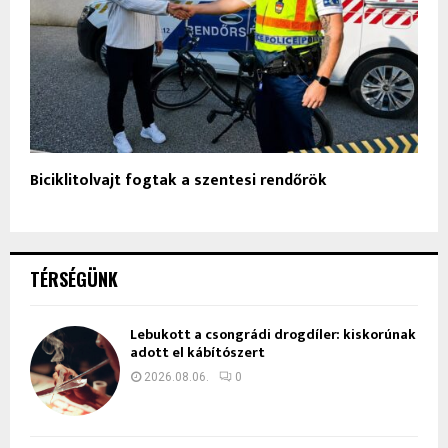
Biciklitolvajt fogtak a szentesi rendőrök
TÉRSÉGÜNK
Lebukott a csongrádi drogdíler: kiskorúnak
adott el kábítószert
2026.08.06.
0