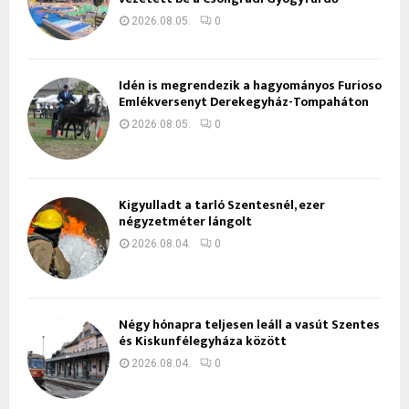
2026.08.05.
0
Idén is megrendezik a hagyományos Furioso
Emlékversenyt Derekegyház-Tompaháton
2026.08.05.
0
Kigyulladt a tarló Szentesnél, ezer
négyzetméter lángolt
2026.08.04.
0
Négy hónapra teljesen leáll a vasút Szentes
és Kiskunfélegyháza között
2026.08.04.
0