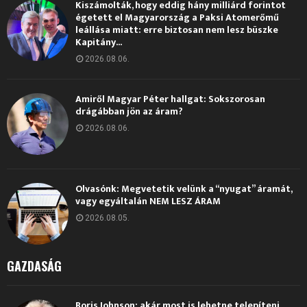
Kiszámolták, hogy eddig hány milliárd forintot
égetett el Magyarország a Paksi Atomerőmű
leállása miatt: erre biztosan nem lesz büszke
Kapitány...
2026.08.06.
Amiről Magyar Péter hallgat: Sokszorosan
drágábban jön az áram?
2026.08.06.
Olvasónk: Megvetetik velünk a “nyugat” áramát,
vagy egyáltalán NEM LESZ ÁRAM
2026.08.05.
GAZDASÁG
Boris Johnson: akár most is lehetne telepíteni