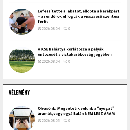
Lefeszítette a lakatot, ellopta a kerékpárt
– a rendőrök elfogták a visszaeső szentesi
férfit
2026.08.04.
0
A KSE Balástya korlátozza a pályák
öntözését a víztakarékosság jegyében
2026.08.04.
0
VÉLEMÉNY
Olvasónk: Megvetetik velünk a “nyugat”
áramát, vagy egyáltalán NEM LESZ ÁRAM
2026.08.05.
0