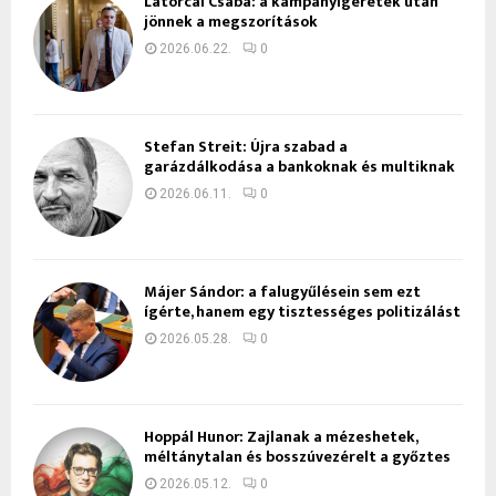
Latorcai Csaba: a kampányígéretek után
jönnek a megszorítások
2026.06.22.
0
Stefan Streit: Újra szabad a
garázdálkodása a bankoknak és multiknak
2026.06.11.
0
Májer Sándor: a falugyűlésein sem ezt
ígérte, hanem egy tisztességes politizálást
2026.05.28.
0
Hoppál Hunor: Zajlanak a mézeshetek,
méltánytalan és bosszúvezérelt a győztes
2026.05.12.
0