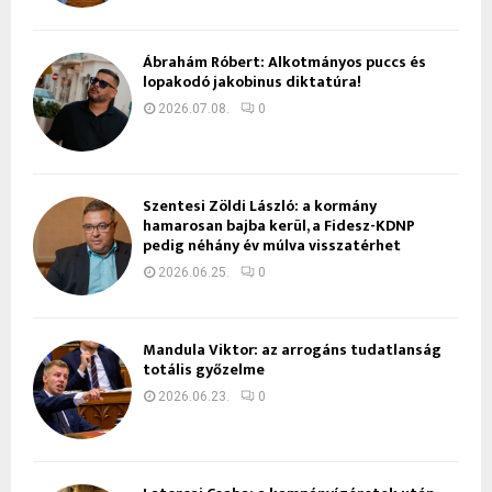
Ábrahám Róbert: Alkotmányos puccs és
lopakodó jakobinus diktatúra!
2026.07.08.
0
Szentesi Zöldi László: a kormány
hamarosan bajba kerül, a Fidesz-KDNP
pedig néhány év múlva visszatérhet
2026.06.25.
0
Mandula Viktor: az arrogáns tudatlanság
totális győzelme
2026.06.23.
0