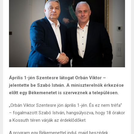
Április 1-jén Szentesre látogat Orbán Viktor –
jelentette be Szabó István. A miniszterelnök érkezése
előtt egy Békemenetet is szerveznek a településen.
„Orbán Viktor Szentesre jön április 1-jén. És ez nem tréfa”
– fogalmazott Szabó István, hangsúlyozva, hogy 18 órakor
a Kossuth téren várják az érdeklődőket.
A program egy Békemenettel indul, majd beszédek