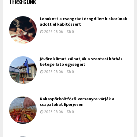
TÉRSÉGÜNK
Lebukott a csongrádi drogdíler: kiskorúnak
adott el kábítószert
2026.08.06.
0
Jövőre klimatizálhatják a szentesi kórház
betegellátó egységeit
2026.08.06.
0
Kakaspörköltfőző-versenyre várják a
csapatokat Eperjesen
2026.08.06.
0