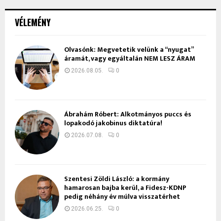
VÉLEMÉNY
Olvasónk: Megvetetik velünk a “nyugat”
áramát, vagy egyáltalán NEM LESZ ÁRAM
2026.08.05.
0
Ábrahám Róbert: Alkotmányos puccs és
lopakodó jakobinus diktatúra!
2026.07.08.
0
Szentesi Zöldi László: a kormány
hamarosan bajba kerül, a Fidesz-KDNP
pedig néhány év múlva visszatérhet
2026.06.25.
0