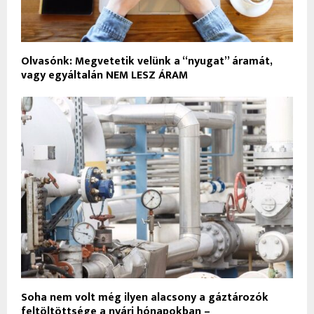
Olvasónk: Megvetetik velünk a “nyugat” áramát,
vagy egyáltalán NEM LESZ ÁRAM
Soha nem volt még ilyen alacsony a gáztározók
feltöltöttsége a nyári hónapokban –