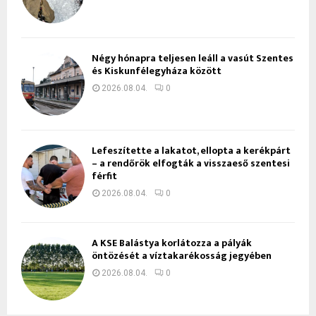
Négy hónapra teljesen leáll a vasút Szentes
és Kiskunfélegyháza között
2026.08.04.
0
Lefeszítette a lakatot, ellopta a kerékpárt
– a rendőrök elfogták a visszaeső szentesi
férfit
2026.08.04.
0
A KSE Balástya korlátozza a pályák
öntözését a víztakarékosság jegyében
2026.08.04.
0