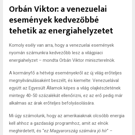
Orbán Viktor: a venezuelai
események kedvezőbbé
tehetik az energiahelyzetet
Komoly esély van arra, hogy a venezuelai események
nyomán számunkra kedvezőbb lesz a világpiaci
energiahelyzet – mondta Orbán Viktor miniszterelnök.
A kormányfő a hétvégi eseményekről az új világ erőteljes
megnyilvánulásaként beszélt, és kiemelte: Venezuelával
együtt az Egyesült Államok képes a világ olajkészletének
mintegy 40-50 százalékát ellenőrizni, ez az erő pedig már
alkalmas az árak erőteljes befolyásolására.
Mi úgy számolunk, hogy az amerikaiaknak olcsóbb energia
kell ahhoz a gazdasági programhoz, amit az elnök
meghirdetett, és “
ez Magyarország számára jó hír
” –