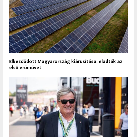
Elkezdődött Magyarország kiárusítása: eladták az
első erőművet