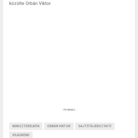
közölte Orbán Viktor.
- Hirdetés -
MINISZTERELNÖK
ORBÁN VIKTOR
SAJTÓTÁJÉKOZTATÓ
VILÁGREND