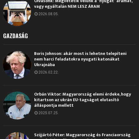
Olvasónk: Megvetetik velünk a “nyugat” áramát,
vagy egyáltalán NEM LESZ ÁRAM
2026.08.05.
GAZDASÁG
Boris Johnson: akár most is lehetne telepíteni
nem harci feladatokra nyugati katonákat
Ukrajnába
2026.02.22.
Orbán Viktor: Magyarország elemi érdeke, hogy
kitartson az ukrán EU-tagságot elutasító
álláspontja mellett
2025.07.25.
Szijjártó Péter: Magyarország és Franciaország