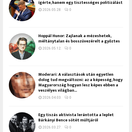
ígérte, hanem egy tisztességes politizálást
2026.05.28.
0
Hoppál Hunor: Zajlanak a mézeshetek,
méltánytalan és bosszúvezérelt a győztes
2026.05.12.
0
Moderari: A választások után egyetlen
dolog tud megváltozni: az a képesség, hogy
Magyarország hogyan lesz képes ebben a
veszélyes világban...
2026.04.03.
0
Egy tiszás aktivista lerántotta a leplet
Bárkányi Bence sötét múltjáról
2026.03.27.
0