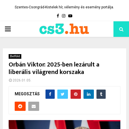
Szentes-Csongrád-Kistelek hír, vélemény és esemény portálja.
Facebook
Instagram
Youtube
PRIMARY
MENU
Belföld
Orbán Viktor: 2025-ben lezárult a
liberális világrend korszaka
2026.01.05.
MEGOSZTÁS