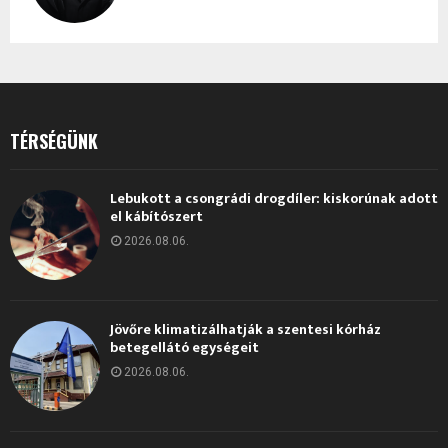
TÉRSÉGÜNK
Lebukott a csongrádi drogdíler: kiskorúnak adott
el kábítószert
2026.08.06.
Jövőre klimatizálhatják a szentesi kórház
betegellátó egységeit
2026.08.06.