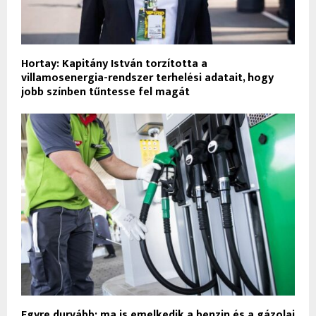
Hortay: Kapitány István torzította a
villamosenergia-rendszer terhelési adatait, hogy
jobb színben tűntesse fel magát
Egyre durvább: ma is emelkedik a benzin és a gázolaj