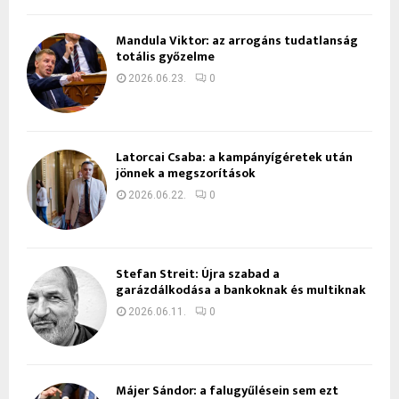
Mandula Viktor: az arrogáns tudatlanság
totális győzelme
2026.06.23.
0
Latorcai Csaba: a kampányígéretek után
jönnek a megszorítások
2026.06.22.
0
Stefan Streit: Újra szabad a
garázdálkodása a bankoknak és multiknak
2026.06.11.
0
Májer Sándor: a falugyűlésein sem ezt