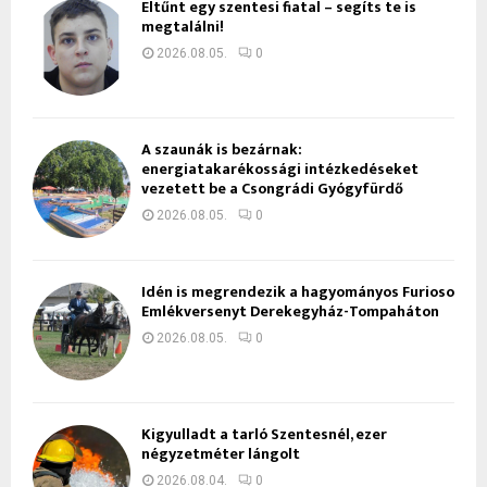
Eltűnt egy szentesi fiatal – segíts te is
megtalálni!
2026.08.05.
0
A szaunák is bezárnak:
energiatakarékossági intézkedéseket
vezetett be a Csongrádi Gyógyfürdő
2026.08.05.
0
Idén is megrendezik a hagyományos Furioso
Emlékversenyt Derekegyház-Tompaháton
2026.08.05.
0
Kigyulladt a tarló Szentesnél, ezer
négyzetméter lángolt
2026.08.04.
0