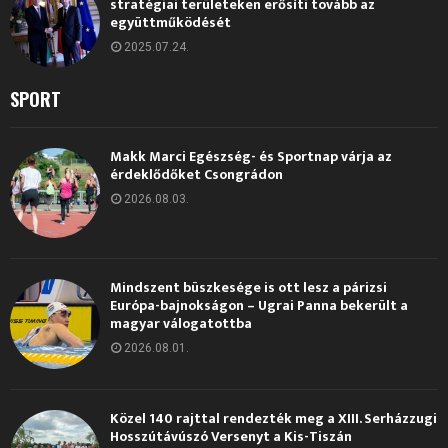
stratégiai területeken erősíti tovább az
együttműködését
2025.07.24.
SPORT
Makk Marci Egészség- és Sportnap várja az
érdeklődőket Csongrádon
2026.08.03.
Mindszent büszkesége is ott lesz a párizsi
Európa-bajnokságon – Ugrai Panna bekerült a
magyar válogatottba
2026.08.01.
Közel 140 rajttal rendezték meg a XIII. Serházzugi
Hosszútávúszó Versenyt a Kis-Tiszán