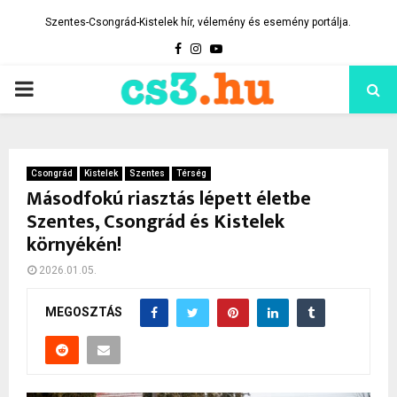
Szentes-Csongrád-Kistelek hír, vélemény és esemény portálja.
Facebook
Instagram
Youtube
PRIMARY
MENU
Csongrád
Kistelek
Szentes
Térség
Másodfokú riasztás lépett életbe
Szentes, Csongrád és Kistelek
környékén!
2026.01.05.
MEGOSZTÁS