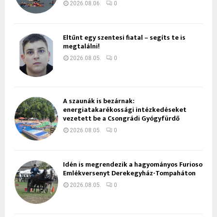
2026.08.06.
0
Eltűnt egy szentesi fiatal – segíts te is
megtalálni!
2026.08.05.
0
A szaunák is bezárnak:
energiatakarékossági intézkedéseket
vezetett be a Csongrádi Gyógyfürdő
2026.08.05.
0
Idén is megrendezik a hagyományos Furioso
Emlékversenyt Derekegyház-Tompaháton
2026.08.05.
0