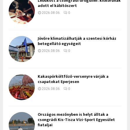
Lebukott a csongrádi drogdíler: kiskorúnak
adott el kábítószert
2026.08.06.
0
Jövőre klimatizálhatják a szentesi kórház
betegellátó egységeit
2026.08.06.
0
Kakaspörköltfőző-versenyre várják a
csapatokat Eperjesen
2026.08.06.
0
Országos mezőnyben is helyt álltak a
csongrádi Kis-Tisza Vízi-Sport Egyesület
fiataljai