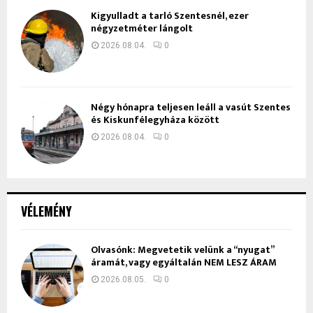
Kigyulladt a tarló Szentesnél, ezer
négyzetméter lángolt
2026.08.04.
0
Négy hónapra teljesen leáll a vasút Szentes
és Kiskunfélegyháza között
2026.08.04.
0
VÉLEMÉNY
Olvasónk: Megvetetik velünk a “nyugat”
áramát, vagy egyáltalán NEM LESZ ÁRAM
2026.08.05.
0