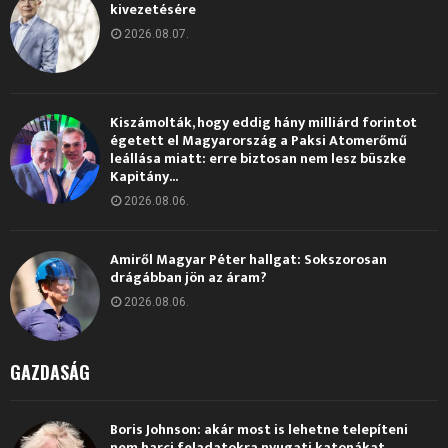
kivezetésére
2026.08.07.
Kiszámolták, hogy eddig hány milliárd forintot
égetett el Magyarország a Paksi Atomerőmű
leállása miatt: erre biztosan nem lesz büszke
Kapitány...
2026.08.06.
Amiről Magyar Péter hallgat: Sokszorosan
drágábban jön az áram?
2026.08.06.
GAZDASÁG
Boris Johnson: akár most is lehetne telepíteni
nem harci feladatokra nyugati katonákat