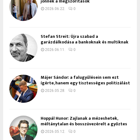
jönnek a megszorítások
2026.06.22.
0
Stefan Streit: Újra szabad a
garázdálkodása a bankoknak és multiknak
2026.06.11.
0
Májer Sándor: a falugyűlésein sem ezt
ígérte, hanem egy tisztességes politizálást
2026.05.28.
0
Hoppál Hunor: Zajlanak a mézeshetek,
méltánytalan és bosszúvezérelt a győztes
2026.05.12.
0