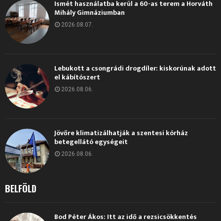
Ismét használatba kerül a 60-as terem a Horváth
Mihály Gimnáziumban
2026.08.07.
Lebukott a csongrádi drogdíler: kiskorúnak adott
el kábítószert
2026.08.06.
Jövőre klimatizálhatják a szentesi kórház
betegellátó egységeit
2026.08.06.
BELFÖLD
Bod Péter Ákos: Itt az idő a rezsicsökkentés