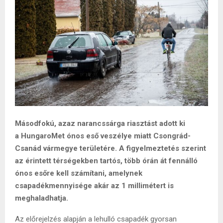
Másodfokú, azaz narancssárga riasztást adott ki
a HungaroMet ónos eső veszélye miatt Csongrád-
Csanád vármegye területére. A figyelmeztetés szerint
az érintett térségekben tartós, több órán át fennálló
ónos esőre kell számítani, amelynek
csapadékmennyisége akár az 1 millimétert is
meghaladhatja.
Az előrejelzés alapján a lehulló csapadék gyorsan