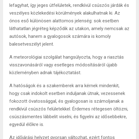
lefagyhat, így jeges útfelületek, rendkívül csúszós járdák és
veszélyes közlekedési körülmények alakulhatnak ki. Az
ónos eső különösen alattomos jelenség: sok esetben
láthatatlan jégréteg képződik az utakon, amely nemcsak az
autósok, hanem a gyalogosok számára is komoly
balesetveszélyt jelent.
A meteorológiai szolgálat hangsúlyozta, hogy a riasztás
visszavonásáról vagy esetleges módosításáról újabb
közleményben adnak tájékoztatást.
A hatóságok és a szakemberek arra kérnek mindenkit,
hogy csak indokolt esetben induljanak útnak, vezessenek
fokozott óvatossággal, és gyalogosan is számoljanak a
rendkívül csúszós felületekkel. Érdemes rétegesen öltözni,
csúszásmentes lábbelit viselni, és figyelni az idősebbekre,
egyedül élőkre is.
Az időjárási helyzet gyorsan változhat, ezért fontos