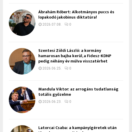
Ábrahám Róbert: Alkotmányos puccs és
lopakodó jakobinus diktatúra!
2026.07.08.
0
Szentesi Zöldi László: a kormány
hamarosan bajba kerül, a Fidesz-KDNP
pedig néhány év múlva visszatérhet
2026.06.25.
0
Mandula Viktor: az arrogáns tudatlanság
totális győzelme
2026.06.23.
0
Latorcai Csaba: a kampányígéretek után