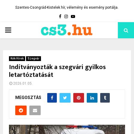
Szentes-Csongrád-Kistelek hír, vélemény és esemény portálja.
Facebook
Instagram
Youtube
PRIMARY
MENU
Kék Hírek
Szegvár
Indítványozták a szegvári gyilkos
letartóztatását
2026.01.05.
MEGOSZTÁS