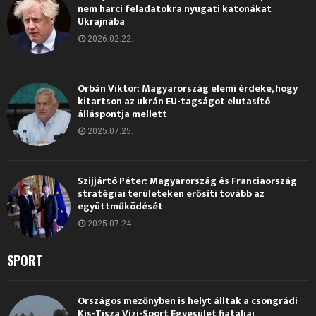
nem harci feladatokra nyugati katonákat
Ukrajnába
2026.02.22.
Orbán Viktor: Magyarország elemi érdeke, hogy
kitartson az ukrán EU-tagságot elutasító
álláspontja mellett
2025.07.25.
Szijjártó Péter: Magyarország és Franciaország
stratégiai területeken erősíti tovább az
együttműködését
2025.07.24.
SPORT
Országos mezőnyben is helyt álltak a csongrádi
Kis-Tisza Vízi-Sport Egyesület fiataljai