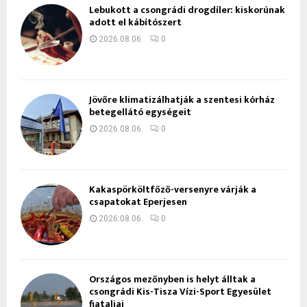
Lebukott a csongrádi drogdíler: kiskorúnak
adott el kábítószert
2026.08.06.
0
Jövőre klimatizálhatják a szentesi kórház
betegellátó egységeit
2026.08.06.
0
Kakaspörköltfőző-versenyre várják a
csapatokat Eperjesen
2026.08.06.
0
Országos mezőnyben is helyt álltak a
csongrádi Kis-Tisza Vízi-Sport Egyesület
fiataljai