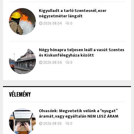
Kigyulladt a tarló Szentesnél, ezer
négyzetméter lángolt
2026.08.04.
0
Négy hónapra teljesen leáll a vasút Szentes
és Kiskunfélegyháza között
2026.08.04.
0
VÉLEMÉNY
Olvasónk: Megvetetik velünk a “nyugat”
áramát, vagy egyáltalán NEM LESZ ÁRAM
2026.08.05.
0