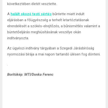
következtében életét vesztette.
A
halált okozó testi sértés
bűntette miatt indult
eljárásban a főügyészség a terhelt letartóztatásnak
elrendelését a szökés-elrejtőzés, a bűnismétlés valamint a
büntetőeljárás meghiúsításának veszélye okán
indítványozta.
Az ügyészi indítvány tárgyában a Szegedi Járásbíróság
nyomozási bírája a mai napon tartandó ülésen fog dönteni.
.
Borítókép: MTI/Donka Ferenc