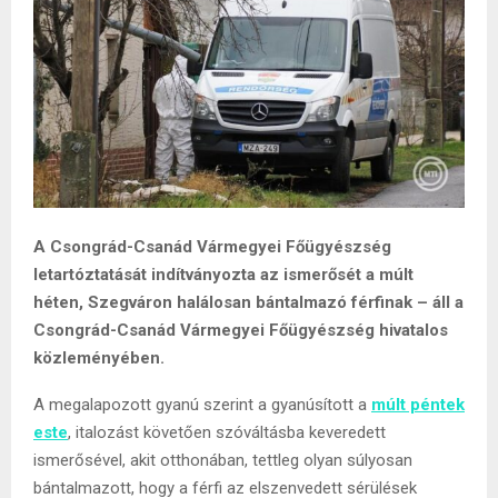
A Csongrád-Csanád Vármegyei Főügyészség
letartóztatását indítványozta az ismerősét a múlt
héten, Szegváron halálosan bántalmazó férfinak – áll a
Csongrád-Csanád Vármegyei Főügyészség hivatalos
közleményében.
A megalapozott gyanú szerint a gyanúsított a
múlt péntek
este
, italozást követően szóváltásba keveredett
ismerősével, akit otthonában, tettleg olyan súlyosan
bántalmazott, hogy a férfi az elszenvedett sérülések