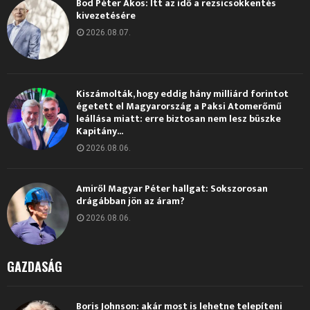
Bod Péter Ákos: Itt az idő a rezsicsökkentés
kivezetésére
2026.08.07.
Kiszámolták, hogy eddig hány milliárd forintot
égetett el Magyarország a Paksi Atomerőmű
leállása miatt: erre biztosan nem lesz büszke
Kapitány...
2026.08.06.
Amiről Magyar Péter hallgat: Sokszorosan
drágábban jön az áram?
2026.08.06.
GAZDASÁG
Boris Johnson: akár most is lehetne telepíteni