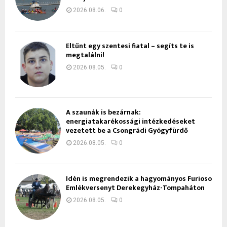
2026.08.06.
0
Eltűnt egy szentesi fiatal – segíts te is
megtalálni!
2026.08.05.
0
A szaunák is bezárnak:
energiatakarékossági intézkedéseket
vezetett be a Csongrádi Gyógyfürdő
2026.08.05.
0
Idén is megrendezik a hagyományos Furioso
Emlékversenyt Derekegyház-Tompaháton
2026.08.05.
0