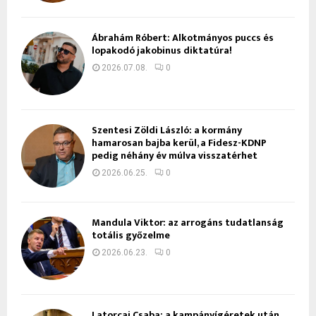
Ábrahám Róbert: Alkotmányos puccs és
lopakodó jakobinus diktatúra!
2026.07.08.
0
Szentesi Zöldi László: a kormány
hamarosan bajba kerül, a Fidesz-KDNP
pedig néhány év múlva visszatérhet
2026.06.25.
0
Mandula Viktor: az arrogáns tudatlanság
totális győzelme
2026.06.23.
0
Latorcai Csaba: a kampányígéretek után