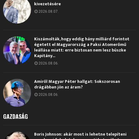
kivezetésére
2026.08.07.
Kiszámolták, hogy eddig hány milliárd forintot
égetett el Magyarország a Paksi Atomerőmű
leállása miatt: erre biztosan nem lesz büszke
Kapitány...
2026.08.06.
Amiről Magyar Péter hallgat: Sokszorosan
drágábban jön az áram?
2026.08.06.
GAZDASÁG
Boris Johnson: akár most is lehetne telepíteni