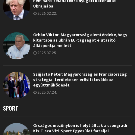
nem harci feladatokra nyugati katonákat
Ukrajnába
2026.02.22.
Orbán Viktor: Magyarország elemi érdeke, hogy
kitartson az ukrán EU-tagságot elutasító
álláspontja mellett
2025.07.25.
Szijjártó Péter: Magyarország és Franciaország
stratégiai területeken erősíti tovább az
együttműködését
2025.07.24.
SPORT
Országos mezőnyben is helyt álltak a csongrádi
Kis-Tisza Vízi-Sport Egyesület fiataljai