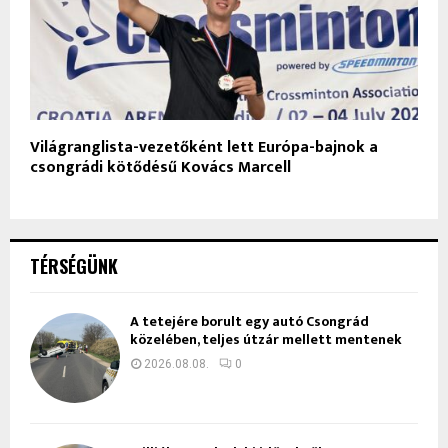
Világranglista-vezetőként lett Európa-bajnok a
csongrádi kötődésű Kovács Marcell
TÉRSÉGÜNK
A tetejére borult egy autó Csongrád
közelében, teljes útzár mellett mentenek
2026.08.08.
0