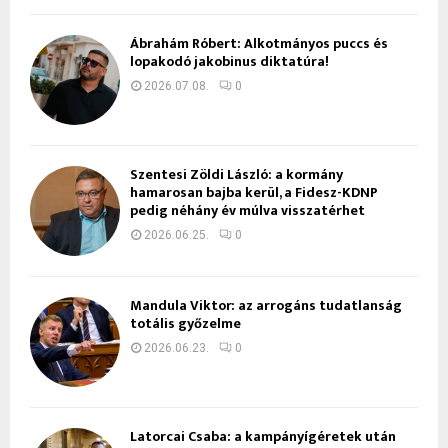
Ábrahám Róbert: Alkotmányos puccs és
lopakodó jakobinus diktatúra!
2026.07.08.
0
Szentesi Zöldi László: a kormány
hamarosan bajba kerül, a Fidesz-KDNP
pedig néhány év múlva visszatérhet
2026.06.25.
0
Mandula Viktor: az arrogáns tudatlanság
totális győzelme
2026.06.23.
0
Latorcai Csaba: a kampányígéretek után