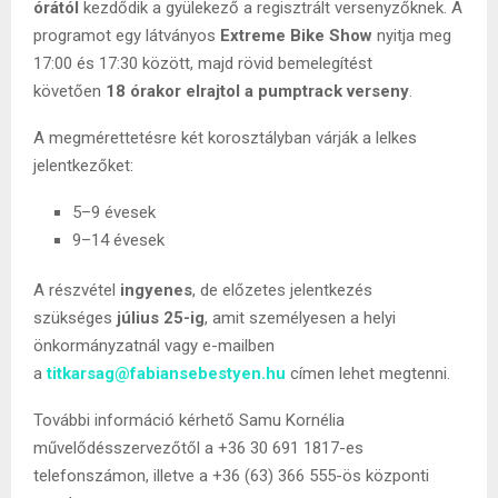
órától
kezdődik a gyülekező a regisztrált versenyzőknek. A
programot egy látványos
Extreme Bike Show
nyitja meg
17:00 és 17:30 között, majd rövid bemelegítést
követően
18 órakor elrajtol a pumptrack verseny
.
A megmérettetésre két korosztályban várják a lelkes
jelentkezőket:
5–9 évesek
9–14 évesek
A részvétel
ingyenes
, de előzetes jelentkezés
szükséges
július 25-ig
, amit személyesen a helyi
önkormányzatnál vagy e-mailben
a
titkarsag@fabiansebestyen.hu
címen lehet megtenni.
További információ kérhető Samu Kornélia
művelődésszervezőtől a +36 30 691 1817-es
telefonszámon, illetve a +36 (63) 366 555-ös központi