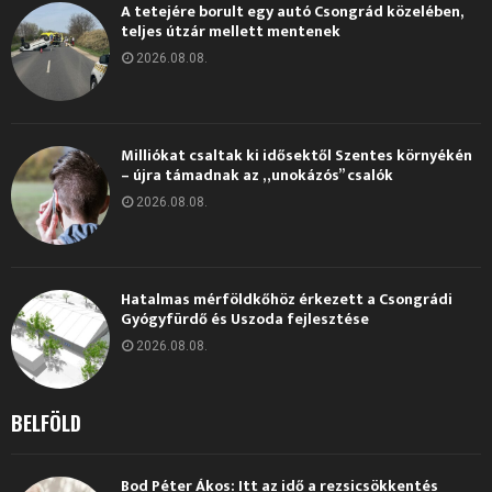
A tetejére borult egy autó Csongrád közelében,
teljes útzár mellett mentenek
2026.08.08.
Milliókat csaltak ki idősektől Szentes környékén
– újra támadnak az „unokázós” csalók
2026.08.08.
Hatalmas mérföldkőhöz érkezett a Csongrádi
Gyógyfürdő és Uszoda fejlesztése
2026.08.08.
BELFÖLD
Bod Péter Ákos: Itt az idő a rezsicsökkentés