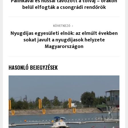
Pálinkával és hússal távozott a tolvaj – órákon
belül elfogták a csongrádi rendőrök
KÖVETKEZŐ
Nyugdíjas egyesületi elnök: az elmúlt években
sokat javult a nyugdíjasok helyzete
Magyarországon
HASONLÓ BEJEGYZÉSEK