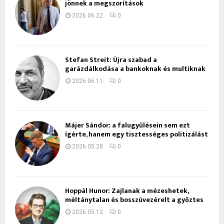
jönnek a megszorítások
2026.06.22.
0
Stefan Streit: Újra szabad a
garázdálkodása a bankoknak és multiknak
2026.06.11.
0
Májer Sándor: a falugyűlésein sem ezt
ígérte, hanem egy tisztességes politizálást
2026.05.28.
0
Hoppál Hunor: Zajlanak a mézeshetek,
méltánytalan és bosszúvezérelt a győztes
2026.05.12.
0