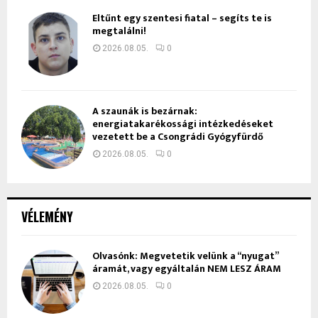
Eltűnt egy szentesi fiatal – segíts te is
megtalálni!
2026.08.05.
0
A szaunák is bezárnak:
energiatakarékossági intézkedéseket
vezetett be a Csongrádi Gyógyfürdő
2026.08.05.
0
VÉLEMÉNY
Olvasónk: Megvetetik velünk a “nyugat”
áramát, vagy egyáltalán NEM LESZ ÁRAM
2026.08.05.
0