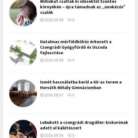
Milliókat csaltak ki idősektől Szentes
környékén – újra támadnak az „unokázós”
csalók
2026.08.08.
0
Hatalmas mérföldkőhöz érkezett a
Csongrádi Gyógyfürdő és Uszoda
fejlesztése
2026.08.08.
0
Ismét használatba kerül a 60-as terem a
Horváth Mihály Gimnáziumban
2026.08.07.
0
Lebukott a csongrádi drogdíler: kiskorúnak
adott el kábítószert
2026.08.06.
0