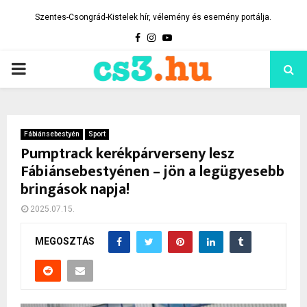
Szentes-Csongrád-Kistelek hír, vélemény és esemény portálja.
Facebook
Instagram
Youtube
PRIMARY
MENU
Fábiánsebestyén
Sport
Pumptrack kerékpárverseny lesz
Fábiánsebestyénen – jön a legügyesebb
bringások napja!
2025.07.15.
MEGOSZTÁS