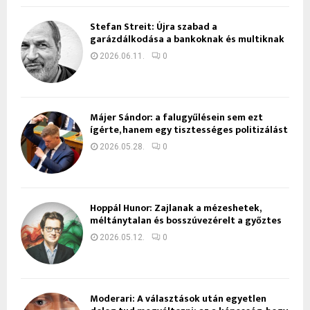
Stefan Streit: Újra szabad a
garázdálkodása a bankoknak és multiknak
2026.06.11.
0
Májer Sándor: a falugyűlésein sem ezt
ígérte, hanem egy tisztességes politizálást
2026.05.28.
0
Hoppál Hunor: Zajlanak a mézeshetek,
méltánytalan és bosszúvezérelt a győztes
2026.05.12.
0
Moderari: A választások után egyetlen