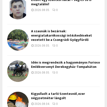
megtalálni!
2026.08.05.
0
A szaunák is bezárnak:
energiatakarékossági intézkedéseket
vezetett be a Csongrádi Gyógyfürdő
2026.08.05.
0
Idén is megrendezik a hagyományos Furioso
Emlékversenyt Derekegyház-Tompaháton
2026.08.05.
0
Kigyulladt a tarló Szentesnél, ezer
négyzetméter lángolt
2026.08.04.
0