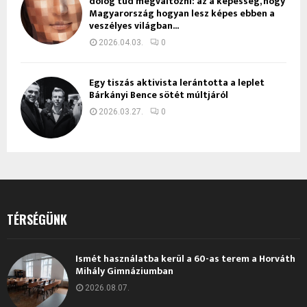
dolog tud megváltozni: az a képesség, hogy
Magyarország hogyan lesz képes ebben a
veszélyes világban...
2026.04.03.
0
Egy tiszás aktivista lerántotta a leplet
Bárkányi Bence sötét múltjáról
2026.03.27.
0
TÉRSÉGÜNK
Ismét használatba kerül a 60-as terem a Horváth
Mihály Gimnáziumban
2026.08.07.