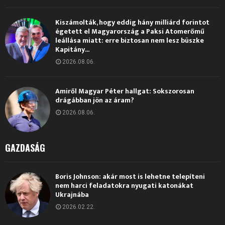
Kiszámolták, hogy eddig hány milliárd forintot
égetett el Magyarország a Paksi Atomerőmű
leállása miatt: erre biztosan nem lesz büszke
Kapitány...
2026.08.06.
Amiről Magyar Péter hallgat: Sokszorosan
drágábban jön az áram?
2026.08.06.
GAZDASÁG
Boris Johnson: akár most is lehetne telepíteni
nem harci feladatokra nyugati katonákat
Ukrajnába
2026.02.22.