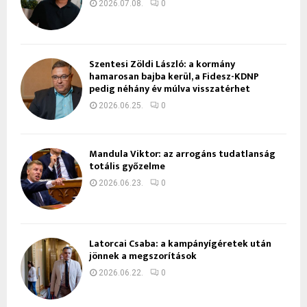
2026.07.08.
0
Szentesi Zöldi László: a kormány
hamarosan bajba kerül, a Fidesz-KDNP
pedig néhány év múlva visszatérhet
2026.06.25.
0
Mandula Viktor: az arrogáns tudatlanság
totális győzelme
2026.06.23.
0
Latorcai Csaba: a kampányígéretek után
jönnek a megszorítások
2026.06.22.
0