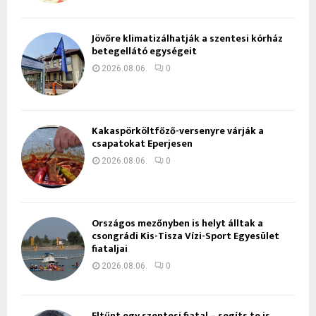
Jövőre klimatizálhatják a szentesi kórház
betegellátó egységeit
2026.08.06.
0
Kakaspörköltfőző-versenyre várják a
csapatokat Eperjesen
2026.08.06.
0
Országos mezőnyben is helyt álltak a
csongrádi Kis-Tisza Vízi-Sport Egyesület
fiataljai
2026.08.06.
0
Eltűnt egy szentesi fiatal – segíts te is