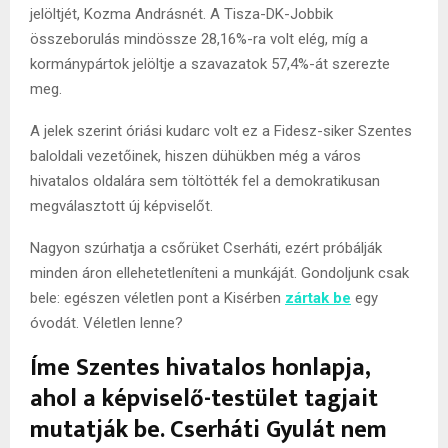
jelöltjét, Kozma Andrásnét. A Tisza-DK-Jobbik
összeborulás mindössze 28,16%-ra volt elég, míg a
kormánypártok jelöltje a szavazatok 57,4%-át szerezte
meg.
A jelek szerint óriási kudarc volt ez a Fidesz-siker Szentes
baloldali vezetőinek, hiszen dühükben még a város
hivatalos oldalára sem töltötték fel a demokratikusan
megválasztott új képviselőt.
Nagyon szúrhatja a csőrüket Cserháti, ezért próbálják
minden áron ellehetetleníteni a munkáját. Gondoljunk csak
bele: egészen véletlen pont a Kisérben
zártak be
egy
óvodát. Véletlen lenne?
Íme Szentes hivatalos honlapja,
ahol a képviselő-testület tagjait
mutatják be. Cserháti Gyulát nem