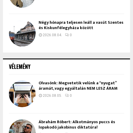
Négy hónapra teljesen leáll a vasút Szentes
és Kiskunfélegyháza között
2026.08.04.
0
VÉLEMÉNY
Olvasónk: Megvetetik velünk a “nyugat”
áramát, vagy egyáltalán NEM LESZ ÁRAM
2026.08.05.
0
Ábrahám Róbert: Alkotmányos puccs és
lopakodó jakobinus diktatúra!