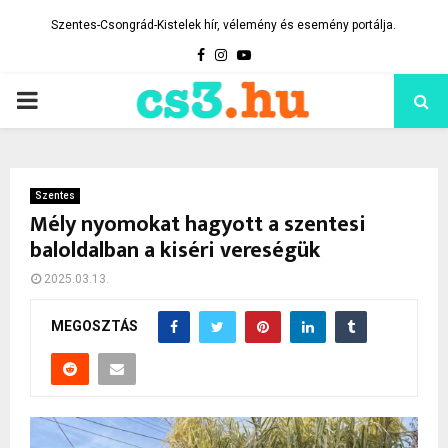
Szentes-Csongrád-Kistelek hír, vélemény és esemény portálja.
Facebook
Instagram
Youtube
PRIMARY
MENU
Szentes
Mély nyomokat hagyott a szentesi
baloldalban a kiséri vereségük
2025.03.13.
MEGOSZTÁS