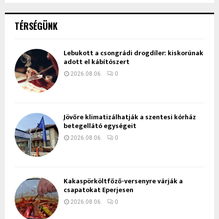
TÉRSÉGÜNK
Lebukott a csongrádi drogdíler: kiskorúnak
adott el kábítószert
2026.08.06.
0
Jövőre klimatizálhatják a szentesi kórház
betegellátó egységeit
2026.08.06.
0
Kakaspörköltfőző-versenyre várják a
csapatokat Eperjesen
2026.08.06.
0