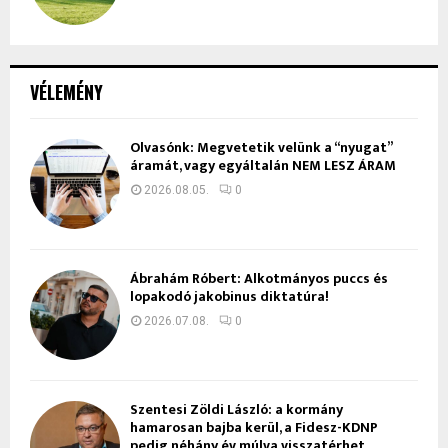
VÉLEMÉNY
Olvasónk: Megvetetik velünk a “nyugat”
áramát, vagy egyáltalán NEM LESZ ÁRAM
2026.08.05.
0
Ábrahám Róbert: Alkotmányos puccs és
lopakodó jakobinus diktatúra!
2026.07.08.
0
Szentesi Zöldi László: a kormány
hamarosan bajba kerül, a Fidesz-KDNP
pedig néhány év múlva visszatérhet