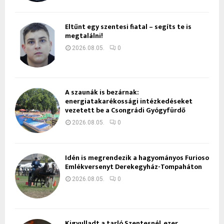
Eltűnt egy szentesi fiatal – segíts te is
megtalálni!
2026.08.05.
0
A szaunák is bezárnak:
energiatakarékossági intézkedéseket
vezetett be a Csongrádi Gyógyfürdő
2026.08.05.
0
Idén is megrendezik a hagyományos Furioso
Emlékversenyt Derekegyház-Tompaháton
2026.08.05.
0
Kigyulladt a tarló Szentesnél, ezer