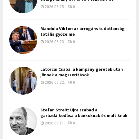
2026.06.25.
0
Mandula Viktor: az arrogáns tudatlanság
totális győzelme
2026.06.23.
0
Latorcai Csaba: a kampányígéretek után
jönnek a megszorítások
2026.06.22.
0
Stefan Streit: Újra szabad a
garázdálkodása a bankoknak és multiknak
2026.06.11.
0