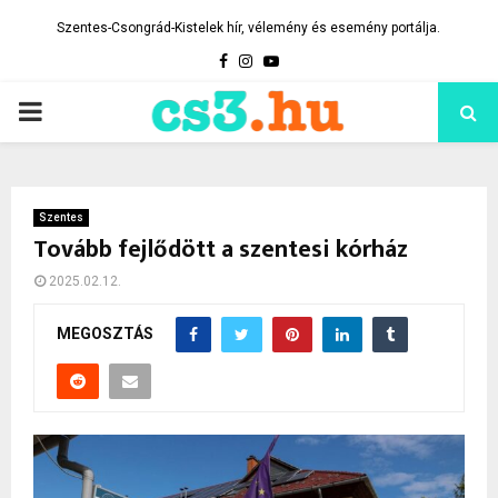
Szentes-Csongrád-Kistelek hír, vélemény és esemény portálja.
Facebook
Instagram
Youtube
PRIMARY
MENU
Szentes
Tovább fejlődött a szentesi kórház
2025.02.12.
MEGOSZTÁS