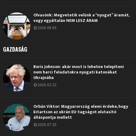
Olvasónk: Megvetetik velünk a “nyugat” áramát,
vagy egyáltalán NEM LESZ ÁRAM
2026.08.05.
GAZDASÁG
Boris Johnson: akár most is lehetne telepíteni
nem harci feladatokra nyugati katonákat
Ukrajnába
2026.02.22.
Orbán Viktor: Magyarország elemi érdeke, hogy
kitartson az ukrán EU-tagságot elutasító
álláspontja mellett
2025.07.25.