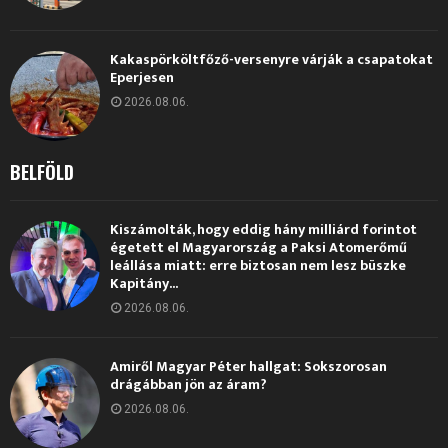
Kakaspörköltfőző-versenyre várják a csapatokat
Eperjesen
2026.08.06.
BELFÖLD
Kiszámolták, hogy eddig hány milliárd forintot
égetett el Magyarország a Paksi Atomerőmű
leállása miatt: erre biztosan nem lesz büszke
Kapitány...
2026.08.06.
Amiről Magyar Péter hallgat: Sokszorosan
drágábban jön az áram?
2026.08.06.