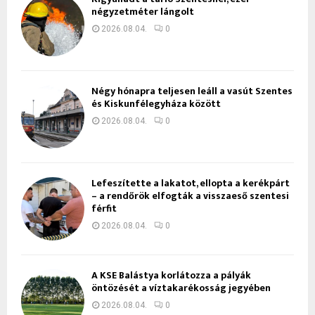
négyzetméter lángolt
2026.08.04.
0
Négy hónapra teljesen leáll a vasút Szentes
és Kiskunfélegyháza között
2026.08.04.
0
Lefeszítette a lakatot, ellopta a kerékpárt
– a rendőrök elfogták a visszaeső szentesi
férfit
2026.08.04.
0
A KSE Balástya korlátozza a pályák
öntözését a víztakarékosság jegyében
2026.08.04.
0