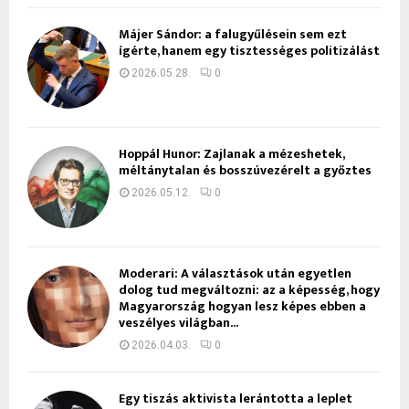
Májer Sándor: a falugyűlésein sem ezt
ígérte, hanem egy tisztességes politizálást
2026.05.28.
0
Hoppál Hunor: Zajlanak a mézeshetek,
méltánytalan és bosszúvezérelt a győztes
2026.05.12.
0
Moderari: A választások után egyetlen
dolog tud megváltozni: az a képesség, hogy
Magyarország hogyan lesz képes ebben a
veszélyes világban...
2026.04.03.
0
Egy tiszás aktivista lerántotta a leplet