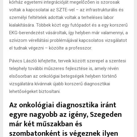
kórház egyetemi integrációját megelőzően is szorosak
voltak a kapcsolatai az SZTE-vel – az infrastrukturális és
személyi feltételek adottak voltak a terheléses labor
kialakítására. Többek közt egy futópadot és a egy korszerű
EKG-berendezést vásároltak, így helyben már valamennyi, a
szívizom vérellátási problémájával kapcsolatos vizsgálatot
el tudnak végezni – közölte a professzor.
Pávics László kifejtette, terveik között szerepel a szentesi
telephely további műszeres fejlesztése is, amely révén
elsősorban az onkológiai betegségek helyben történő
vizsgálatára kívánnak újabb korszerű diagnosztikai
lehetőségeket biztosítani.
Az onkológiai diagnosztika iránt
egyre nagyobb az igény, Szegeden
már két műszakban és
szombatonként is végeznek ilyen