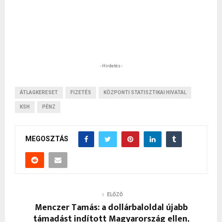
- Hirdetés -
ÁTLAGKERESET
FIZETÉS
KÖZPONTI STATISZTIKAI HIVATAL
KSH
PÉNZ
MEGOSZTÁS
ELŐZŐ
Menczer Tamás: a dollárbaloldal újabb
támadást indított Magyarország ellen,