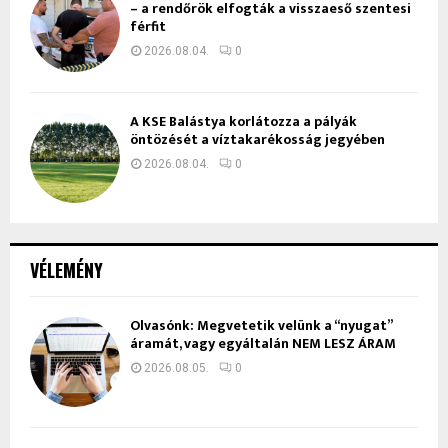
– a rendőrök elfogták a visszaeső szentesi
férfit
2026.08.04.
0
A KSE Balástya korlátozza a pályák
öntözését a víztakarékosság jegyében
2026.08.04.
0
VÉLEMÉNY
Olvasónk: Megvetetik velünk a “nyugat”
áramát, vagy egyáltalán NEM LESZ ÁRAM
2026.08.05.
0