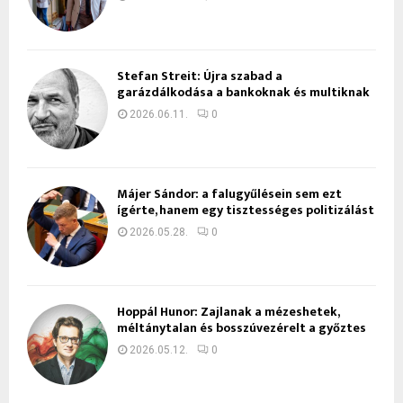
Stefan Streit: Újra szabad a
garázdálkodása a bankoknak és multiknak
2026.06.11.
0
Májer Sándor: a falugyűlésein sem ezt
ígérte, hanem egy tisztességes politizálást
2026.05.28.
0
Hoppál Hunor: Zajlanak a mézeshetek,
méltánytalan és bosszúvezérelt a győztes
2026.05.12.
0