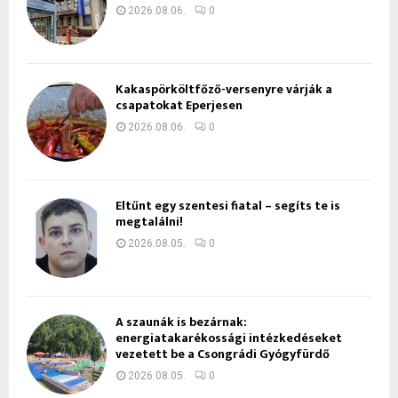
2026.08.06.
0
Kakaspörköltfőző-versenyre várják a
csapatokat Eperjesen
2026.08.06.
0
Eltűnt egy szentesi fiatal – segíts te is
megtalálni!
2026.08.05.
0
A szaunák is bezárnak:
energiatakarékossági intézkedéseket
vezetett be a Csongrádi Gyógyfürdő
2026.08.05.
0