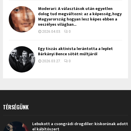
Moderari: A választások után egyetlen
dolog tud megváltozni: az a képesség, hogy
Magyarország hogyan lesz képes ebben a
veszélyes világban...
2026.04.03.
0
Egy tiszás aktivista lerántotta a leplet
Bárkányi Bence sötét múltjáról
2026.03.27.
0
TÉRSÉGÜNK
Lebukott a csongrádi drogdíler: kiskorúnak adott
el kábítószert