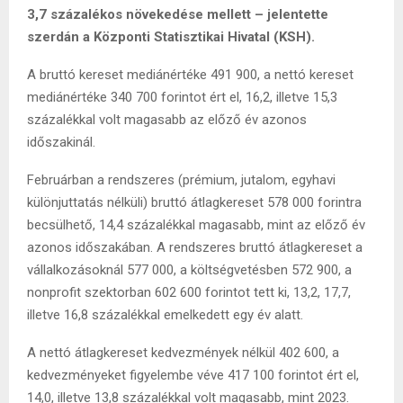
3,7 százalékos növekedése mellett – jelentette
szerdán a Központi Statisztikai Hivatal (KSH).
A bruttó kereset mediánértéke 491 900, a nettó kereset
mediánértéke 340 700 forintot ért el, 16,2, illetve 15,3
százalékkal volt magasabb az előző év azonos
időszakinál.
Februárban a rendszeres (prémium, jutalom, egyhavi
különjuttatás nélküli) bruttó átlagkereset 578 000 forintra
becsülhető, 14,4 százalékkal magasabb, mint az előző év
azonos időszakában. A rendszeres bruttó átlagkereset a
vállalkozásoknál 577 000, a költségvetésben 572 900, a
nonprofit szektorban 602 600 forintot tett ki, 13,2, 17,7,
illetve 16,8 százalékkal emelkedett egy év alatt.
A nettó átlagkereset kedvezmények nélkül 402 600, a
kedvezményeket figyelembe véve 417 100 forintot ért el,
14,0, illetve 13,8 százalékkal volt magasabb, mint 2023.