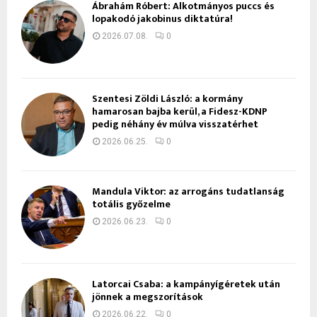
Ábrahám Róbert: Alkotmányos puccs és
lopakodó jakobinus diktatúra!
2026.07.08.
0
Szentesi Zöldi László: a kormány
hamarosan bajba kerül, a Fidesz-KDNP
pedig néhány év múlva visszatérhet
2026.06.25.
0
Mandula Viktor: az arrogáns tudatlanság
totális győzelme
2026.06.23.
0
Latorcai Csaba: a kampányígéretek után
jönnek a megszorítások
2026.06.22.
0