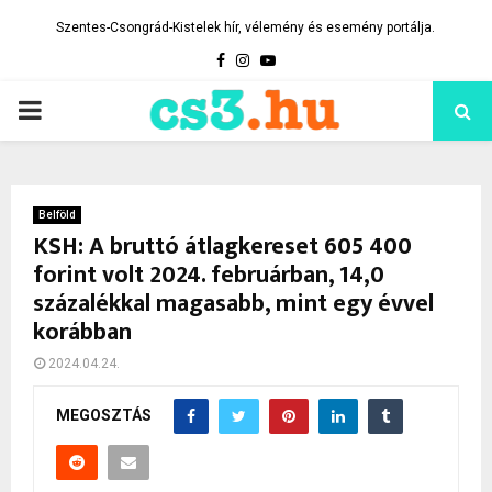
Szentes-Csongrád-Kistelek hír, vélemény és esemény portálja.
Facebook
Instagram
Youtube
PRIMARY
MENU
Belföld
KSH: A bruttó átlagkereset 605 400
forint volt 2024. februárban, 14,0
százalékkal magasabb, mint egy évvel
korábban
2024.04.24.
MEGOSZTÁS