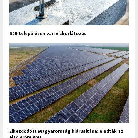
629 településen van vízkorlátozás
Elkezdődött Magyarország kiárusítása: eladták az
első erőművet