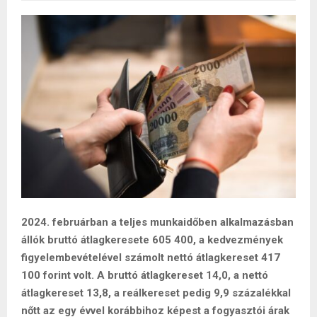
2024. februárban a teljes munkaidőben alkalmazásban
állók bruttó átlagkeresete 605 400, a kedvezmények
figyelembevételével számolt nettó átlagkereset 417
100 forint volt. A bruttó átlagkereset 14,0, a nettó
átlagkereset 13,8, a reálkereset pedig 9,9 százalékkal
nőtt az egy évvel korábbihoz képest a fogyasztói árak