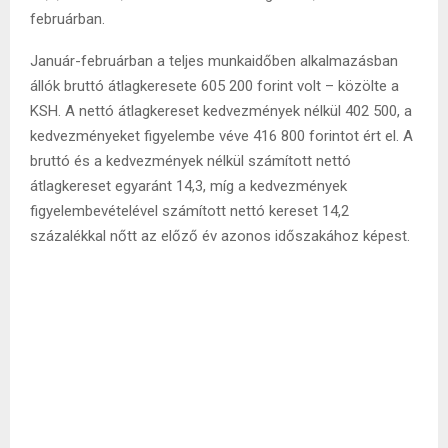
februárban.
Január-februárban a teljes munkaidőben alkalmazásban
állók bruttó átlagkeresete 605 200 forint volt – közölte a
KSH. A nettó átlagkereset kedvezmények nélkül 402 500, a
kedvezményeket figyelembe véve 416 800 forintot ért el. A
bruttó és a kedvezmények nélkül számított nettó
átlagkereset egyaránt 14,3, míg a kedvezmények
figyelembevételével számított nettó kereset 14,2
százalékkal nőtt az előző év azonos időszakához képest.