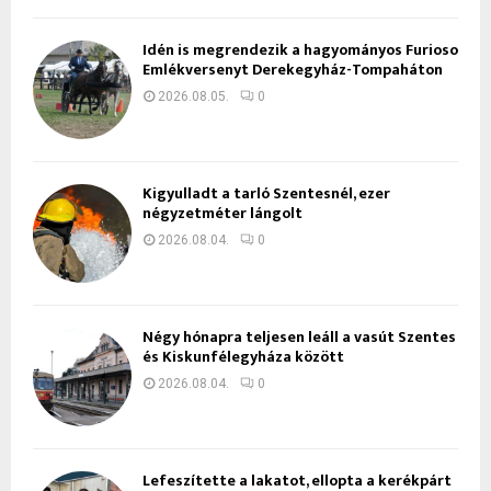
Idén is megrendezik a hagyományos Furioso
Emlékversenyt Derekegyház-Tompaháton
2026.08.05.
0
Kigyulladt a tarló Szentesnél, ezer
négyzetméter lángolt
2026.08.04.
0
Négy hónapra teljesen leáll a vasút Szentes
és Kiskunfélegyháza között
2026.08.04.
0
Lefeszítette a lakatot, ellopta a kerékpárt