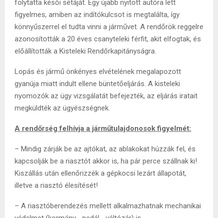
folytatta késői sétáját. Egy újabb nyitott autóra lett
figyelmes, amiben az indítókulcsot is megtalálta, így
könnyűszerrel el tudta vinni a járművet. A rendőrök reggelre
azonosították a 20 éves csanyteleki férfit, akit elfogtak, és
előállították a Kisteleki Rendőrkapitányságra.
Lopás és jármű önkényes elvételének megalapozott
gyanúja miatt indult ellene büntetőeljárás. A kisteleki
nyomozók az ügy vizsgálatát befejezték, az eljárás iratait
megküldték az ügyészségnek.
A rendőrség felhívja a járműtulajdonosok figyelmét:
– Mindig zárják be az ajtókat, az ablakokat húzzák fel, és
kapcsolják be a riasztót akkor is, ha pár perce szállnak ki!
Kiszállás után ellenőrizzék a gépkocsi lezárt állapotát,
illetve a riasztó élesítését!
– A riasztóberendezés mellett alkalmazhatnak mechanikai