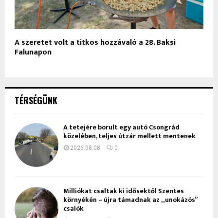
A szeretet volt a titkos hozzávaló a 28. Baksi
Falunapon
TÉRSÉGÜNK
A tetejére borult egy autó Csongrád
közelében, teljes útzár mellett mentenek
2026.08.08.
0
Milliókat csaltak ki idősektől Szentes
környékén – újra támadnak az „unokázós”
csalók