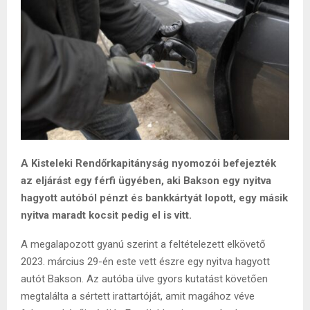
A Kisteleki Rendőrkapitányság nyomozói befejezték
az eljárást egy férfi ügyében, aki Bakson egy nyitva
hagyott autóból pénzt és bankkártyát lopott, egy másik
nyitva maradt kocsit pedig el is vitt.
A megalapozott gyanú szerint a feltételezett elkövető
2023. március 29-én este vett észre egy nyitva hagyott
autót Bakson. Az autóba ülve gyors kutatást követően
megtalálta a sértett irattartóját, amit magához véve