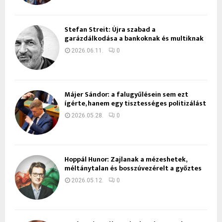
Stefan Streit: Újra szabad a
garázdálkodása a bankoknak és multiknak
2026.06.11.
0
Májer Sándor: a falugyűlésein sem ezt
ígérte, hanem egy tisztességes politizálást
2026.05.28.
0
Hoppál Hunor: Zajlanak a mézeshetek,
méltánytalan és bosszúvezérelt a győztes
2026.05.12.
0