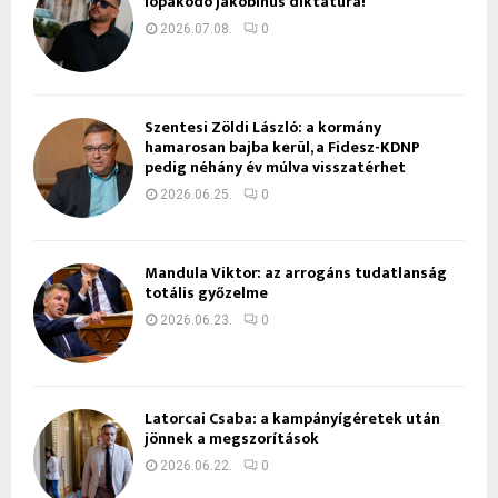
lopakodó jakobinus diktatúra!
2026.07.08.
0
Szentesi Zöldi László: a kormány
hamarosan bajba kerül, a Fidesz-KDNP
pedig néhány év múlva visszatérhet
2026.06.25.
0
Mandula Viktor: az arrogáns tudatlanság
totális győzelme
2026.06.23.
0
Latorcai Csaba: a kampányígéretek után
jönnek a megszorítások
2026.06.22.
0