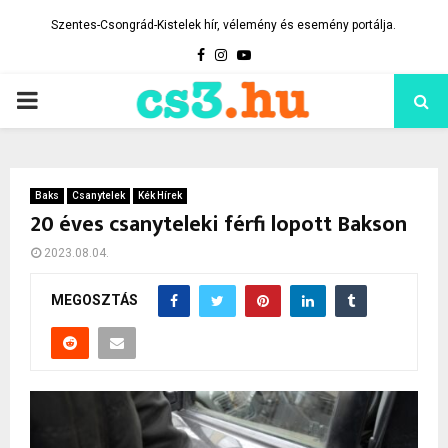
Szentes-Csongrád-Kistelek hír, vélemény és esemény portálja.
Facebook
Instagram
Youtube
PRIMARY
MENU
Baks
Csanytelek
Kék Hírek
20 éves csanyteleki férfi lopott Bakson
2023.08.04.
MEGOSZTÁS