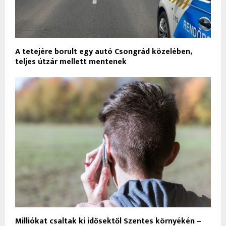
A tetejére borult egy autó Csongrád közelében,
teljes útzár mellett mentenek
Milliókat csaltak ki idősektől Szentes környékén –