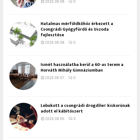
2026.08.08.
0
Hatalmas mérföldkőhöz érkezett a
Csongrádi Gyógyfürdő és Uszoda
fejlesztése
2026.08.08.
0
Ismét használatba kerül a 60-as terem a
Horváth Mihály Gimnáziumban
2026.08.07.
0
Lebukott a csongrádi drogdíler: kiskorúnak
adott el kábítószert
2026.08.06.
0