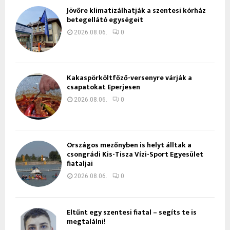
Jövőre klimatizálhatják a szentesi kórház
betegellátó egységeit
2026.08.06.
0
Kakaspörköltfőző-versenyre várják a
csapatokat Eperjesen
2026.08.06.
0
Országos mezőnyben is helyt álltak a
csongrádi Kis-Tisza Vízi-Sport Egyesület
fiataljai
2026.08.06.
0
Eltűnt egy szentesi fiatal – segíts te is
megtalálni!