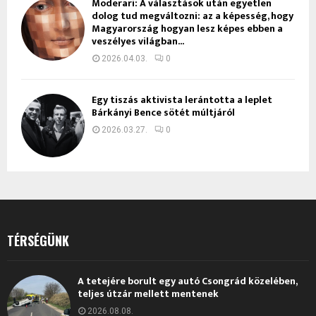
Moderari: A választások után egyetlen
dolog tud megváltozni: az a képesség, hogy
Magyarország hogyan lesz képes ebben a
veszélyes világban...
2026.04.03.
0
Egy tiszás aktivista lerántotta a leplet
Bárkányi Bence sötét múltjáról
2026.03.27.
0
TÉRSÉGÜNK
A tetejére borult egy autó Csongrád közelében,
teljes útzár mellett mentenek
2026.08.08.