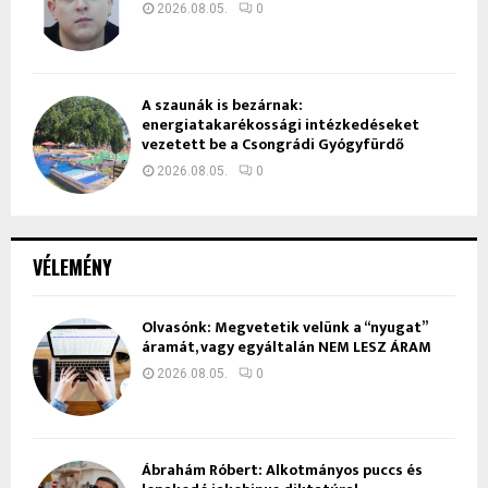
2026.08.05.
0
A szaunák is bezárnak:
energiatakarékossági intézkedéseket
vezetett be a Csongrádi Gyógyfürdő
2026.08.05.
0
VÉLEMÉNY
Olvasónk: Megvetetik velünk a “nyugat”
áramát, vagy egyáltalán NEM LESZ ÁRAM
2026.08.05.
0
Ábrahám Róbert: Alkotmányos puccs és