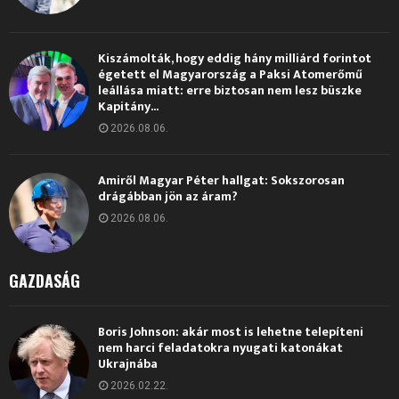
Kiszámolták, hogy eddig hány milliárd forintot
égetett el Magyarország a Paksi Atomerőmű
leállása miatt: erre biztosan nem lesz büszke
Kapitány...
2026.08.06.
Amiről Magyar Péter hallgat: Sokszorosan
drágábban jön az áram?
2026.08.06.
GAZDASÁG
Boris Johnson: akár most is lehetne telepíteni
nem harci feladatokra nyugati katonákat
Ukrajnába
2026.02.22.