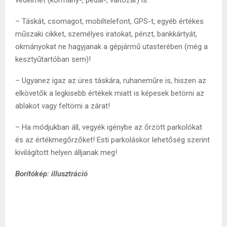
védelmet (kormány-, pedál-, váltózár) is.
– Táskát, csomagot, mobiltelefont, GPS-t, egyéb értékes
műszaki cikket, személyes iratokat, pénzt, bankkártyát,
okmányokat ne hagyjanak a gépjármű utasterében (még a
kesztyűtartóban sem)!
– Ugyanez igaz az üres táskára, ruhaneműre is, hiszen az
elkövetők a legkisebb értékek miatt is képesek betörni az
ablakot vagy feltörni a zárat!
– Ha módjukban áll, vegyék igénybe az őrzött parkolókat
és az értékmegőrzőket! Esti parkoláskor lehetőség szerint
kivilágított helyen álljanak meg!
Borítókép: illusztráció