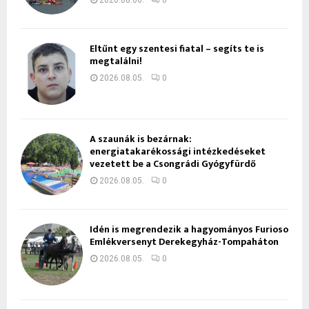
Eltűnt egy szentesi fiatal – segíts te is
megtalálni!
2026.08.05.
0
A szaunák is bezárnak:
energiatakarékossági intézkedéseket
vezetett be a Csongrádi Gyógyfürdő
2026.08.05.
0
Idén is megrendezik a hagyományos Furioso
Emlékversenyt Derekegyház-Tompaháton
2026.08.05.
0