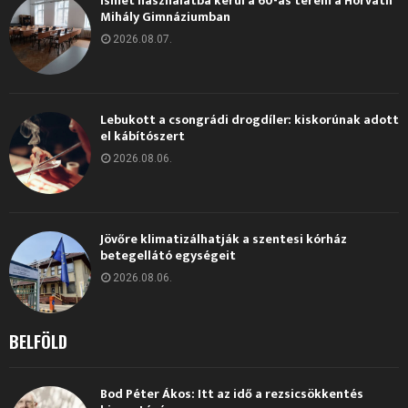
Ismét használatba kerül a 60-as terem a Horváth
Mihály Gimnáziumban
2026.08.07.
Lebukott a csongrádi drogdíler: kiskorúnak adott
el kábítószert
2026.08.06.
Jövőre klimatizálhatják a szentesi kórház
betegellátó egységeit
2026.08.06.
BELFÖLD
Bod Péter Ákos: Itt az idő a rezsicsökkentés