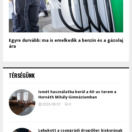
Egyre durvább: ma is emelkedik a benzin és a gázolaj
ára
TÉRSÉGÜNK
Ismét használatba kerül a 60-as terem a
Horváth Mihály Gimnáziumban
2026.08.07.
0
Lebukott a csongrádi drogdíler: kiskorúnak