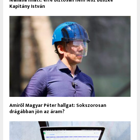
leállása miatt: erre biztosan nem lesz büszke
Kapitány István
Amiről Magyar Péter hallgat: Sokszorosan
drágábban jön az áram?