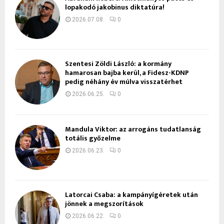
lopakodó jakobinus diktatúra!
2026.07.08.
0
Szentesi Zöldi László: a kormány
hamarosan bajba kerül, a Fidesz-KDNP
pedig néhány év múlva visszatérhet
2026.06.25.
0
Mandula Viktor: az arrogáns tudatlanság
totális győzelme
2026.06.23.
0
Latorcai Csaba: a kampányígéretek után
jönnek a megszorítások
2026.06.22.
0