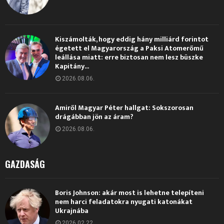
Kiszámolták, hogy eddig hány milliárd forintot
égetett el Magyarország a Paksi Atomerőmű
leállása miatt: erre biztosan nem lesz büszke
Kapitány...
2026.08.06.
Amiről Magyar Péter hallgat: Sokszorosan
drágábban jön az áram?
2026.08.06.
GAZDASÁG
Boris Johnson: akár most is lehetne telepíteni
nem harci feladatokra nyugati katonákat
Ukrajnába
2026.02.22.