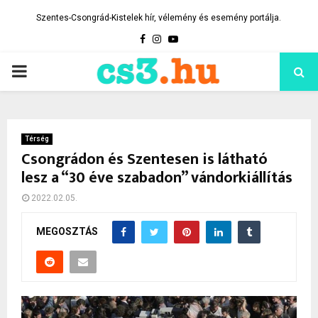
Szentes-Csongrád-Kistelek hír, vélemény és esemény portálja.
Facebook
Instagram
Youtube
PRIMARY
MENU
Térség
Csongrádon és Szentesen is látható
lesz a “30 éve szabadon” vándorkiállítás
2022.02.05.
MEGOSZTÁS