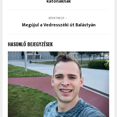
katonáknak
KÖVETKEZŐ
Megújul a Vedresszéki út Balástyán
HASONLÓ BEJEGYZÉSEK