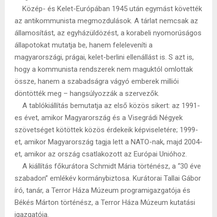
Közép- és Kelet-Európában 1945 után egymást követték
az antikommunista megmozdulások. A tárlat nemcsak az
államosítást, az egyházüldözést, a korabeli nyomorúságos
állapotokat mutatja be, hanem feleleveníti a
magyarországi, prágai, kelet-berlini ellenállást is. S azt is,
hogy a kommunista rendszerek nem maguktól omlottak
össze, hanem a szabadságra vágyó emberek milliói
döntötték meg – hangsúlyozzák a szervezők.
A tablókiállítás bemutatja az első közös sikert: az 1991-
es évet, amikor Magyarország és a Visegrádi Négyek
szövetséget kötöttek közös érdekeik képviseletére; 1999-
et, amikor Magyarország tagja lett a NATO-nak, majd 2004-
et, amikor az ország csatlakozott az Európai Unióhoz.
A kiállítás főkurátora Schmidt Mária történész, a “30 éve
szabadon” emlékév kormánybiztosa. Kurátorai Tallai Gábor
író, tanár, a Terror Háza Múzeum programigazgatója és
Békés Márton történész, a Terror Háza Múzeum kutatási
igazgatója.