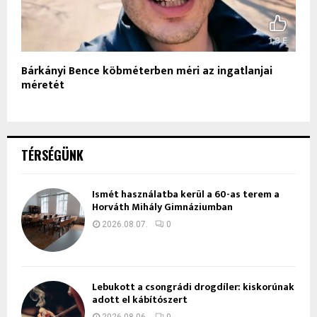
Bárkányi Bence köbméterben méri az ingatlanjai
méretét
TÉRSÉGÜNK
Ismét használatba kerül a 60-as terem a
Horváth Mihály Gimnáziumban
2026.08.07.
0
Lebukott a csongrádi drogdíler: kiskorúnak
adott el kábítószert
2026.08.06.
0