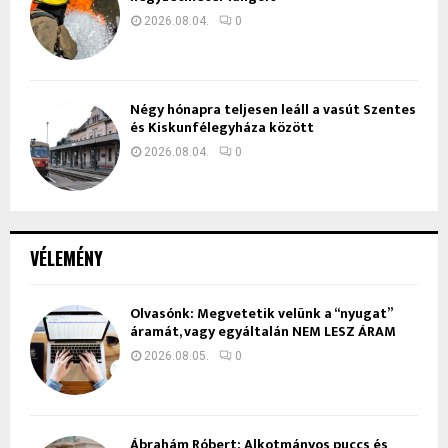
2026.08.04.
0
Négy hónapra teljesen leáll a vasút Szentes
és Kiskunfélegyháza között
2026.08.04.
0
VÉLEMÉNY
Olvasónk: Megvetetik velünk a “nyugat”
áramát, vagy egyáltalán NEM LESZ ÁRAM
2026.08.05.
0
Ábrahám Róbert: Alkotmányos puccs és