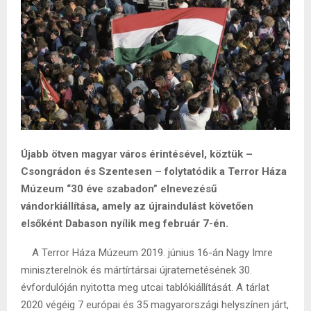
Újabb ötven magyar város érintésével, köztük –
Csongrádon és Szentesen – folytatódik a Terror Háza
Múzeum “30 éve szabadon” elnevezésű
vándorkiállítása, amely az újraindulást követően
elsőként Dabason nyílik meg február 7-én.
A Terror Háza Múzeum 2019. június 16-án Nagy Imre
miniszterelnök és mártírtársai újratemetésének 30.
évfordulóján nyitotta meg utcai tablókiállítását. A tárlat
2020 végéig 7 európai és 35 magyarországi helyszínen járt,