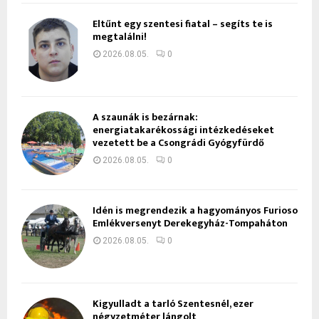
Eltűnt egy szentesi fiatal – segíts te is
megtalálni!
2026.08.05.
0
A szaunák is bezárnak:
energiatakarékossági intézkedéseket
vezetett be a Csongrádi Gyógyfürdő
2026.08.05.
0
Idén is megrendezik a hagyományos Furioso
Emlékversenyt Derekegyház-Tompaháton
2026.08.05.
0
Kigyulladt a tarló Szentesnél, ezer
négyzetméter lángolt