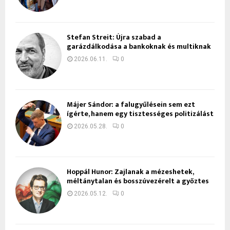
Stefan Streit: Újra szabad a
garázdálkodása a bankoknak és multiknak
2026.06.11.
0
Májer Sándor: a falugyűlésein sem ezt
ígérte, hanem egy tisztességes politizálást
2026.05.28.
0
Hoppál Hunor: Zajlanak a mézeshetek,
méltánytalan és bosszúvezérelt a győztes
2026.05.12.
0