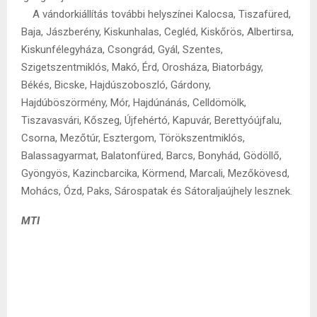
A vándorkiállítás további helyszínei Kalocsa, Tiszafüred,
Baja, Jászberény, Kiskunhalas, Cegléd, Kiskőrös, Albertirsa,
Kiskunfélegyháza, Csongrád, Gyál, Szentes,
Szigetszentmiklós, Makó, Érd, Orosháza, Biatorbágy,
Békés, Bicske, Hajdúszoboszló, Gárdony,
Hajdúböszörmény, Mór, Hajdúnánás, Celldömölk,
Tiszavasvári, Kőszeg, Újfehértó, Kapuvár, Berettyóújfalu,
Csorna, Mezőtúr, Esztergom, Törökszentmiklós,
Balassagyarmat, Balatonfüred, Barcs, Bonyhád, Gödöllő,
Gyöngyös, Kazincbarcika, Körmend, Marcali, Mezőkövesd,
Mohács, Ózd, Paks, Sárospatak és Sátoraljaújhely lesznek.
MTI