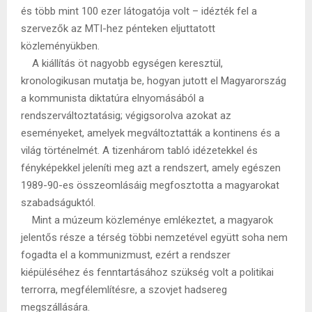
és több mint 100 ezer látogatója volt – idézték fel a
szervezők az MTI-hez pénteken eljuttatott
közleményükben.
A kiállítás öt nagyobb egységen keresztül,
kronologikusan mutatja be, hogyan jutott el Magyarország
a kommunista diktatúra elnyomásából a
rendszerváltoztatásig; végigsorolva azokat az
eseményeket, amelyek megváltoztatták a kontinens és a
világ történelmét. A tizenhárom tabló idézetekkel és
fényképekkel jeleníti meg azt a rendszert, amely egészen
1989-90-es összeomlásáig megfosztotta a magyarokat
szabadságuktól.
Mint a múzeum közleménye emlékeztet, a magyarok
jelentős része a térség többi nemzetével együtt soha nem
fogadta el a kommunizmust, ezért a rendszer
kiépüléséhez és fenntartásához szükség volt a politikai
terrorra, megfélemlítésre, a szovjet hadsereg
megszállására.