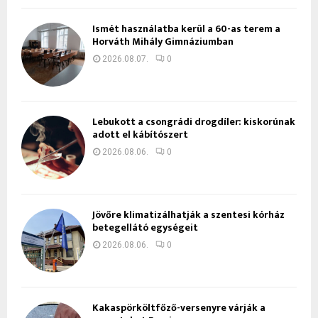
Ismét használatba kerül a 60-as terem a
Horváth Mihály Gimnáziumban
2026.08.07.
0
Lebukott a csongrádi drogdíler: kiskorúnak
adott el kábítószert
2026.08.06.
0
Jövőre klimatizálhatják a szentesi kórház
betegellátó egységeit
2026.08.06.
0
Kakaspörköltfőző-versenyre várják a