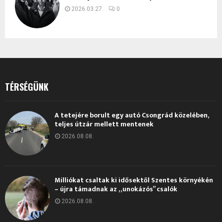
2026.03.27.
0
TÉRSÉGÜNK
A tetejére borult egy autó Csongrád közelében,
teljes útzár mellett mentenek
2026.08.08.
Milliókat csaltak ki idősektől Szentes környékén
– újra támadnak az „unokázós” csalók
2026.08.08.