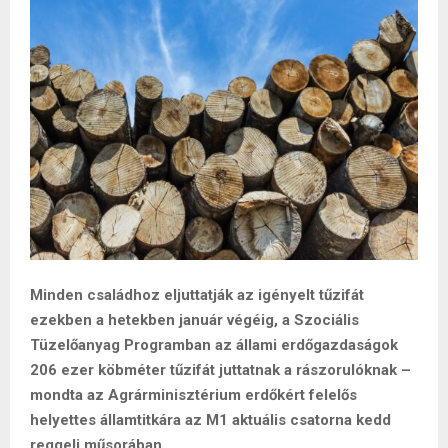
Minden családhoz eljuttatják az igényelt tűzifát
ezekben a hetekben január végéig, a Szociális
Tüzelőanyag Programban az állami erdőgazdaságok
206 ezer köbméter tűzifát juttatnak a rászorulóknak –
mondta az Agrárminisztérium erdőkért felelős
helyettes államtitkára az M1 aktuális csatorna kedd
reggeli műsorában.