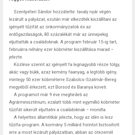
Szentpéteri Sándor hozzátette: tavaly nyár végén
lezárult a pályázat, ezután már elkezdték kiszállítani az
igényelt tűzifát az önkormányzatok és az
erdőgazdaságok, 80 százalékát már az ünnepekig
eljuttatták a családoknak. A program február 15-ig tart,
februárra néhány ezer köbméter kiszállítása marad –
jelezte.
Közlése szerint az igényelt fa legnagyobb része tölgy,
akác vagy bükk, azaz kemény faanyag, a legtöbb igény,
mintegy 50 ezer köbméterre Szabolcs-Szatmár-Bereg
megyéből érkezett, ezt Borsod és Baranya követi.
A programot már 9 éve meghirdeti az
Agrárminisztérium, ezalatt több mint egymillió köbméter
tűzifát sikerült eljuttatni a családoknak – mondta.
A helyettes államtitkár jelezte, hogy az idén is lesz
tűzifa-program. A kormány 5 milliárd forintot biztosított
erre a most lezárult pályázatban, abban az ötezernél