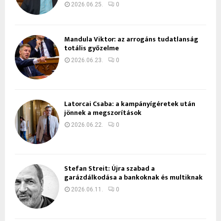
2026.06.25.
0
Mandula Viktor: az arrogáns tudatlanság
totális győzelme
2026.06.23.
0
Latorcai Csaba: a kampányígéretek után
jönnek a megszorítások
2026.06.22.
0
Stefan Streit: Újra szabad a
garázdálkodása a bankoknak és multiknak
2026.06.11.
0