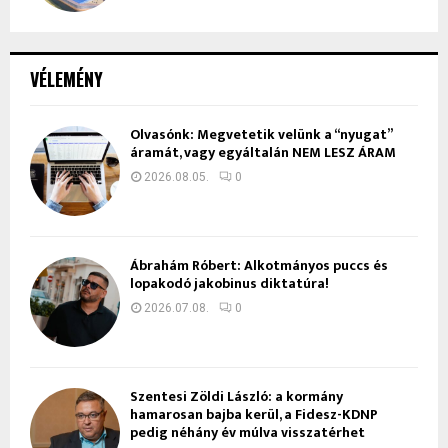
VÉLEMÉNY
Olvasónk: Megvetetik velünk a “nyugat”
áramát, vagy egyáltalán NEM LESZ ÁRAM
2026.08.05.
0
Ábrahám Róbert: Alkotmányos puccs és
lopakodó jakobinus diktatúra!
2026.07.08.
0
Szentesi Zöldi László: a kormány
hamarosan bajba kerül, a Fidesz-KDNP
pedig néhány év múlva visszatérhet