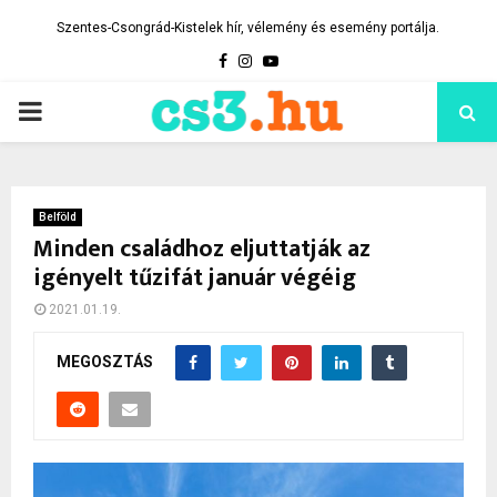
Szentes-Csongrád-Kistelek hír, vélemény és esemény portálja.
Facebook
Instagram
Youtube
PRIMARY
MENU
Belföld
Minden családhoz eljuttatják az
igényelt tűzifát január végéig
2021.01.19.
MEGOSZTÁS