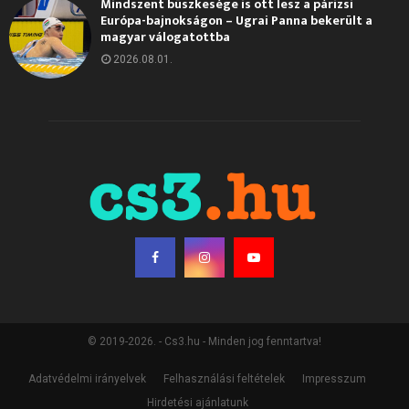
Mindszent büszkesége is ott lesz a párizsi
Európa-bajnokságon – Ugrai Panna bekerült a
magyar válogatottba
2026.08.01.
© 2019-2026. - Cs3.hu - Minden jog fenntartva!
Adatvédelmi irányelvek
Felhasználási feltételek
Impresszum
Hirdetési ajánlatunk