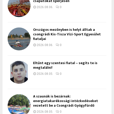
csapatokat Eperjesen
2026.08.06.
0
Országos mezőnyben is helyt álltak a
csongrádi Kis-Tisza Vízi-Sport Egyesület
fiataljai
2026.08.06.
0
Eltűnt egy szentesi fiatal – segíts te is
megtalálni!
2026.08.05.
0
A szaunák is bezárnak:
energiatakarékossági intézkedéseket
vezetett be a Csongrádi Gyógyfürdő
2026.08.05.
0