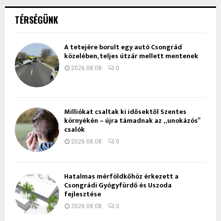
TÉRSÉGÜNK
A tetejére borult egy autó Csongrád
közelében, teljes útzár mellett mentenek
2026.08.08.
0
Milliókat csaltak ki idősektől Szentes
környékén – újra támadnak az „unokázós”
csalók
2026.08.08.
0
Hatalmas mérföldkőhöz érkezett a
Csongrádi Gyógyfürdő és Uszoda
fejlesztése
2026.08.08.
0