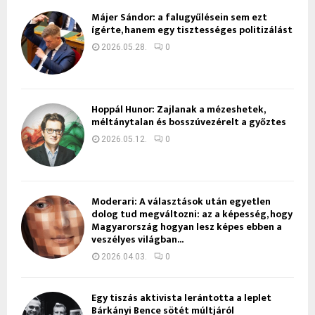
Májer Sándor: a falugyűlésein sem ezt
ígérte, hanem egy tisztességes politizálást
2026.05.28.
0
Hoppál Hunor: Zajlanak a mézeshetek,
méltánytalan és bosszúvezérelt a győztes
2026.05.12.
0
Moderari: A választások után egyetlen
dolog tud megváltozni: az a képesség, hogy
Magyarország hogyan lesz képes ebben a
veszélyes világban...
2026.04.03.
0
Egy tiszás aktivista lerántotta a leplet
Bárkányi Bence sötét múltjáról