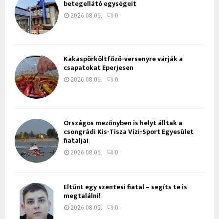
betegellátó egységeit
2026.08.06.
0
Kakaspörköltfőző-versenyre várják a
csapatokat Eperjesen
2026.08.06.
0
Országos mezőnyben is helyt álltak a
csongrádi Kis-Tisza Vízi-Sport Egyesület
fiataljai
2026.08.06.
0
Eltűnt egy szentesi fiatal – segíts te is
megtalálni!
2026.08.05.
0