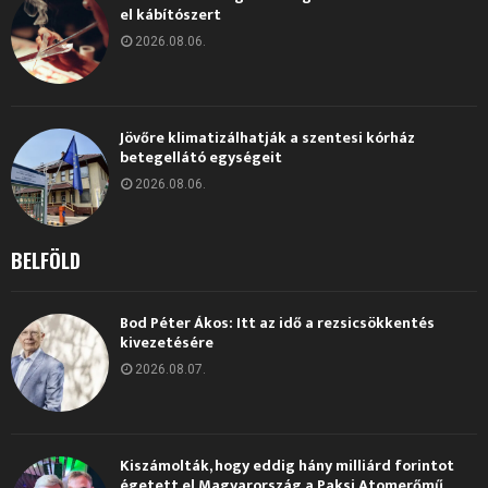
el kábítószert
2026.08.06.
Jövőre klimatizálhatják a szentesi kórház
betegellátó egységeit
2026.08.06.
BELFÖLD
Bod Péter Ákos: Itt az idő a rezsicsökkentés
kivezetésére
2026.08.07.
Kiszámolták, hogy eddig hány milliárd forintot
égetett el Magyarország a Paksi Atomerőmű