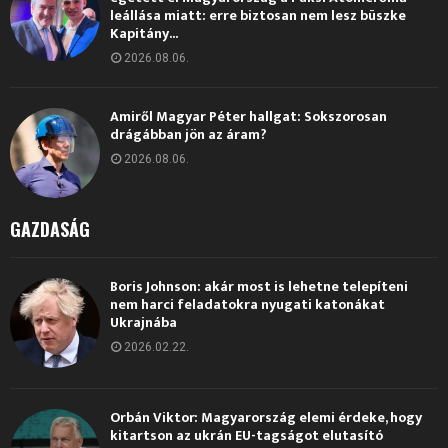
leállása miatt: erre biztosan nem lesz büszke
Kapitány...
2026.08.06.
Amiről Magyar Péter hallgat: Sokszorosan
drágábban jön az áram?
2026.08.06.
GAZDASÁG
Boris Johnson: akár most is lehetne telepíteni
nem harci feladatokra nyugati katonákat
Ukrajnába
2026.02.22.
Orbán Viktor: Magyarország elemi érdeke, hogy
kitartson az ukrán EU-tagságot elutasító