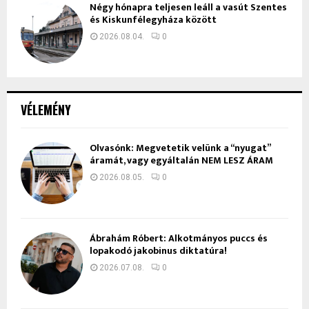
Négy hónapra teljesen leáll a vasút Szentes
és Kiskunfélegyháza között
2026.08.04.
0
VÉLEMÉNY
Olvasónk: Megvetetik velünk a “nyugat”
áramát, vagy egyáltalán NEM LESZ ÁRAM
2026.08.05.
0
Ábrahám Róbert: Alkotmányos puccs és
lopakodó jakobinus diktatúra!
2026.07.08.
0