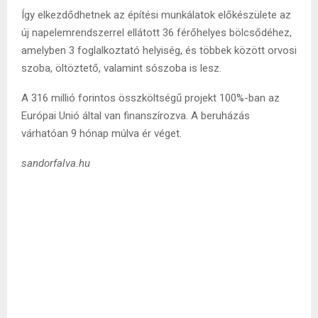
Így elkezdődhetnek az építési munkálatok előkészülete az
új napelemrendszerrel ellátott 36 férőhelyes bölcsődéhez,
amelyben 3 foglalkoztató helyiség, és többek között orvosi
szoba, öltöztető, valamint sószoba is lesz.
A 316 millió forintos összköltségű projekt 100%-ban az
Európai Unió által van finanszírozva. A beruházás
várhatóan 9 hónap múlva ér véget.
sandorfalva.hu