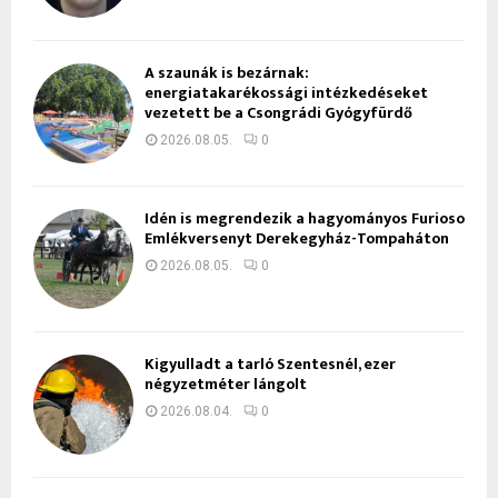
A szaunák is bezárnak:
energiatakarékossági intézkedéseket
vezetett be a Csongrádi Gyógyfürdő
2026.08.05.
0
Idén is megrendezik a hagyományos Furioso
Emlékversenyt Derekegyház-Tompaháton
2026.08.05.
0
Kigyulladt a tarló Szentesnél, ezer
négyzetméter lángolt
2026.08.04.
0