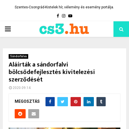
Szentes-Csongrád-Kistelek hír, vélemény és esemény portálja.
Facebook
Instagram
Youtube
PRIMARY
MENU
Sándorfalva
Aláírták a sándorfalvi
bölcsődefejlesztés kivitelezési
szerződését
2020.09.14.
MEGOSZTÁS