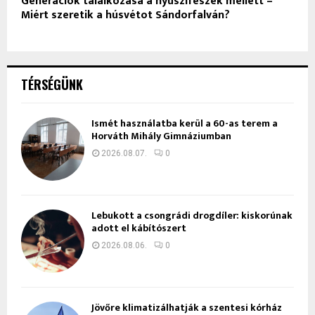
Generációk találkozása a nyuszifészek mellett –
Miért szeretik a húsvétot Sándorfalván?
TÉRSÉGÜNK
Ismét használatba kerül a 60-as terem a
Horváth Mihály Gimnáziumban
2026.08.07.
0
Lebukott a csongrádi drogdíler: kiskorúnak
adott el kábítószert
2026.08.06.
0
Jövőre klimatizálhatják a szentesi kórház