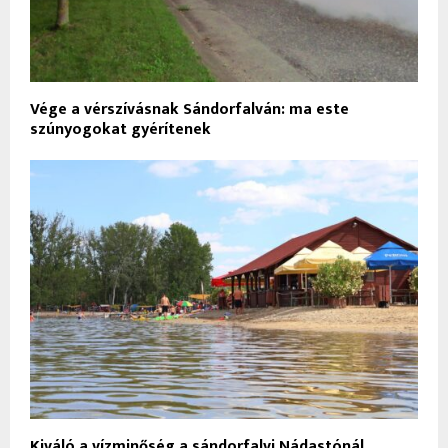
Vége a vérszívásnak Sándorfalván: ma este
szúnyogokat gyérítenek
Kiváló a vízminőség a sándorfalvi Nádastónál,