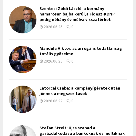
Szentesi Zöldi László: a kormány
hamarosan bajba kerül, a Fidesz-KDNP
pedig néhány év múlva visszatérhet
2026.06.25.
0
Mandula Viktor: az arrogáns tudatlanság
totális győzelme
2026.06.23.
0
Latorcai Csaba: a kampányígéretek után
jönnek a megszorítások
2026.06.22.
0
Stefan Streit: Újra szabad a
garázdálkodása a bankoknak és multiknak