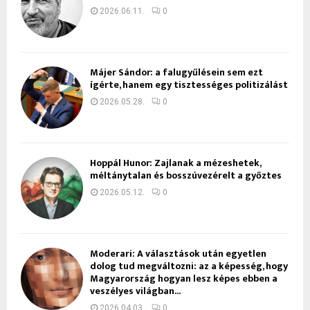
2026.06.11.
0
Májer Sándor: a falugyűlésein sem ezt
ígérte, hanem egy tisztességes politizálást
2026.05.28.
0
Hoppál Hunor: Zajlanak a mézeshetek,
méltánytalan és bosszúvezérelt a győztes
2026.05.12.
0
Moderari: A választások után egyetlen
dolog tud megváltozni: az a képesség, hogy
Magyarország hogyan lesz képes ebben a
veszélyes világban...
2026.04.03.
0