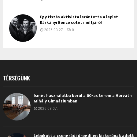
Egy tiszás aktivista lerántotta a leplet
Bárkányi Bence sötét múltjáról
2026.03.27.
0
TÉRSÉGÜNK
Ismét használatba kerül a 60-as terem a Horváth
Mihály Gimnáziumban
2026.08.07.
Lebukott a csongrádi drogdíler: kiskorúnak adott