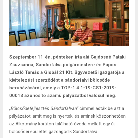
Szeptember 11-én, pénteken írta alá Gajdosné Pataki
Zsuzsanna, Sándorfalva polgármestere és Papos
László Tamás a Globál 21 Kft. ügyvezető igazgatója a
kivitelezési szerződést a sándorfalvi bölcsőde
beruházásáról, amely a TOP-1.4.1-19-CS1-2019-
00013 azonosító számú pályázatból valósul meg.
„Bölcsődefejlesztés Sándorfalván”
címmel adták be azt a
pályázatot, amit meg is nyertek, és aminek köszönhetően
az Alkotmány körúton található óvoda mellett egy új
bölcsődei épülettel gazdagodik Sándorfalva.