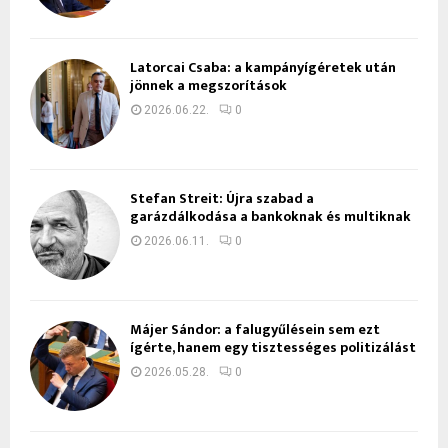
Latorcai Csaba: a kampányígéretek után
jönnek a megszorítások
2026.06.22.
0
Stefan Streit: Újra szabad a
garázdálkodása a bankoknak és multiknak
2026.06.11.
0
Májer Sándor: a falugyűlésein sem ezt
ígérte, hanem egy tisztességes politizálást
2026.05.28.
0