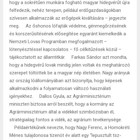
hogy a sokrétűen munkára fogható magyar hidegvérűt újra
felfedezik, nehéz terepen, például erdőgazdaságokban
szívesen alkalmazzák az erőgépek kiváltására – jegyezte
meg. Az őshonos lófajták védelme, génmegőrzésének
és korszerűsítésének elősegítése egyaránt kiemelkedik a
Nemzeti Lovas Programban megfogalmazott –
lótenyésztéssel kapcsolatos – fő célkitűzések közül –
tájékoztatott az államtitkár. Farkas Sándor azt mondta,
hogy a hidegvérű lovak mindig jelen voltak és meghatározó
szerepet töltöttek be a magyar nép életében. Nagy arányuk
az ország lóállományában azt bizonyítja, hogy képesek
alkalmazkodni a folyamatosan változó használati
igényekhez. Dallos Gyula, az Agrárminisztérium
miniszteri biztosa arról beszélt, hogy a kormány az
Agrárminisztérium által a vidékkel szimbiózisban él,
stratégiailag fontos a vidék, az agrárium tevékenysége.
Példaértékűnek nevezte, hogy Nagy Ferenc, a Homokréti
Ménes tulajdonosa tizenöt év alatt egy “lepusztult tsz-