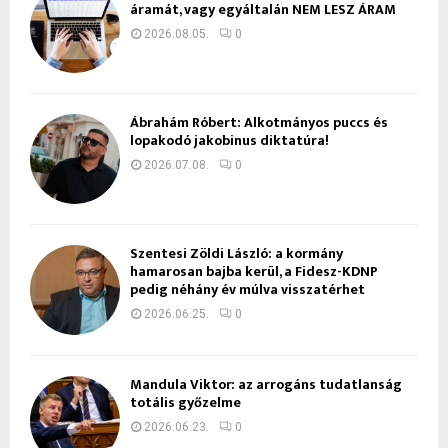
áramát, vagy egyáltalán NEM LESZ ÁRAM
2026.08.05.
0
Ábrahám Róbert: Alkotmányos puccs és
lopakodó jakobinus diktatúra!
2026.07.08.
0
Szentesi Zöldi László: a kormány
hamarosan bajba kerül, a Fidesz-KDNP
pedig néhány év múlva visszatérhet
2026.06.25.
0
Mandula Viktor: az arrogáns tudatlanság
totális győzelme
2026.06.23.
0