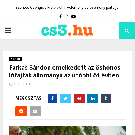
Szentes-Csongrád-Kistelek hír, vélemény és esemény portálja.
Facebook
Instagram
Youtube
PRIMARY
MENU
Belföld
Farkas Sándor: emelkedett az őshonos
lófajták állománya az utóbbi öt évben
2020.09.01.
MEGOSZTÁS