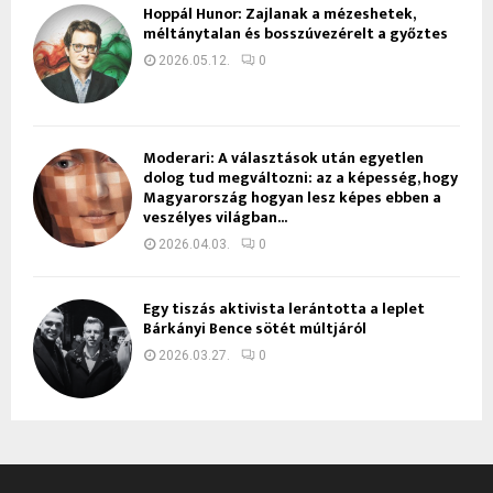
Hoppál Hunor: Zajlanak a mézeshetek,
méltánytalan és bosszúvezérelt a győztes
2026.05.12.
0
Moderari: A választások után egyetlen
dolog tud megváltozni: az a képesség, hogy
Magyarország hogyan lesz képes ebben a
veszélyes világban...
2026.04.03.
0
Egy tiszás aktivista lerántotta a leplet
Bárkányi Bence sötét múltjáról
2026.03.27.
0