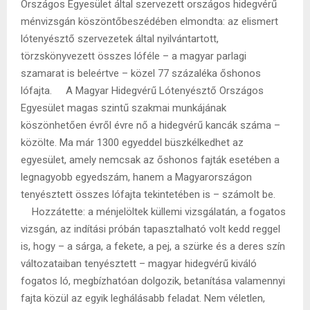
Országos Egyesület által szervezett országos hidegvérű
ménvizsgán köszöntőbeszédében elmondta: az elismert
lótenyésztő szervezetek által nyilvántartott,
törzskönyvezett összes lóféle – a magyar parlagi
szamarat is beleértve – közel 77 százaléka őshonos
lófajta. A Magyar Hidegvérű Lótenyésztő Országos
Egyesület magas szintű szakmai munkájának
köszönhetően évről évre nő a hidegvérű kancák száma –
közölte. Ma már 1300 egyeddel büszkélkedhet az
egyesület, amely nemcsak az őshonos fajták esetében a
legnagyobb egyedszám, hanem a Magyarországon
tenyésztett összes lófajta tekintetében is – számolt be.
Hozzátette: a ménjelöltek küllemi vizsgálatán, a fogatos
vizsgán, az indítási próbán tapasztalható volt kedd reggel
is, hogy – a sárga, a fekete, a pej, a szürke és a deres szín
változataiban tenyésztett – magyar hidegvérű kiváló
fogatos ló, megbízhatóan dolgozik, betanítása valamennyi
fajta közül az egyik leghálásabb feladat. Nem véletlen,