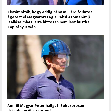
Kiszámolták, hogy eddig hány milliárd forintot
égetett el Magyarország a Paksi Atomerőmű
leállása miatt: erre biztosan nem lesz büszke
Kapitány István
Amiről Magyar Péter hallgat: Sokszorosan
drágábban jön az áram?