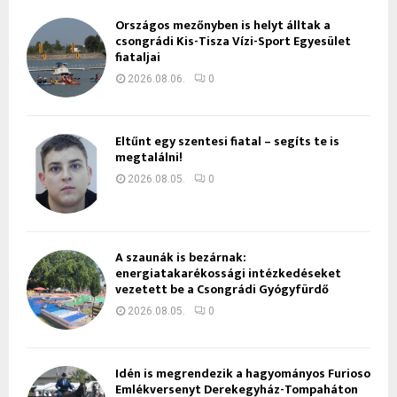
Országos mezőnyben is helyt álltak a
csongrádi Kis-Tisza Vízi-Sport Egyesület
fiataljai
2026.08.06.
0
Eltűnt egy szentesi fiatal – segíts te is
megtalálni!
2026.08.05.
0
A szaunák is bezárnak:
energiatakarékossági intézkedéseket
vezetett be a Csongrádi Gyógyfürdő
2026.08.05.
0
Idén is megrendezik a hagyományos Furioso
Emlékversenyt Derekegyház-Tompaháton