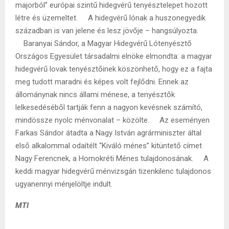
majorból” európai szintű hidegvérű tenyésztelepet hozott
létre és üzemeltet. A hidegvérű lónak a huszonegyedik
században is van jelene és lesz jövője – hangsúlyozta.
Baranyai Sándor, a Magyar Hidegvérű Lótenyésztő
Országos Egyesület társadalmi elnöke elmondta: a magyar
hidegvérű lovak tenyésztőinek köszönhető, hogy ez a fajta
meg tudott maradni és képes volt fejlődni. Ennek az
állománynak nincs állami ménese, a tenyésztők
lelkesedéséből tartják fenn a nagyon kevésnek számító,
mindössze nyolc ménvonalat – közölte. Az eseményen
Farkas Sándor átadta a Nagy István agrárminiszter által
első alkalommal odaítélt “Kiváló ménes” kitüntető címet
Nagy Ferencnek, a Homokréti Ménes tulajdonosának. A
keddi magyar hidegvérű ménvizsgán tizenkilenc tulajdonos
ugyanennyi ménjelöltje indult.
MTI