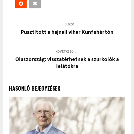
ELŐZŐ
Pusztított a hajnali vihar Kunfehértón
KÖVETKEZŐ
Olaszország: visszatérhetnek a szurkolók a
lelátókra
HASONLÓ BEJEGYZÉSEK