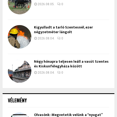
2026.08.05.
0
Kigyulladt a tarló Szentesnél, ezer
négyzetméter lángolt
2026.08.04.
0
Négy hónapra teljesen leáll a vasút Szentes
és Kiskunfélegyháza között
2026.08.04.
0
VÉLEMÉNY
Olvasónk: Megvetetik velünk a “nyugat”