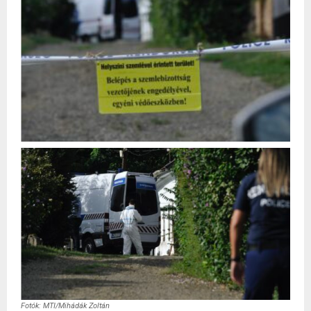
Fotók: MTI/Mihádák Zoltán