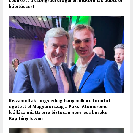
Lebukott a csongrádi drogdíler: kiskorúnak adott el
kábítószert
Kiszámolták, hogy eddig hány milliárd forintot
égetett el Magyarország a Paksi Atomerőmű
leállása miatt: erre biztosan nem lesz büszke
Kapitány István