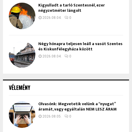
Kigyulladt a tarló Szentesnél, ezer
négyzetméter lángolt
2026.08.04.
0
Négy hónapra teljesen leáll a vasút Szentes
és Kiskunfélegyháza között
2026.08.04.
0
VÉLEMÉNY
Olvasónk: Megvetetik velünk a “nyugat”
áramát, vagy egyáltalán NEM LESZ ÁRAM
2026.08.05.
0