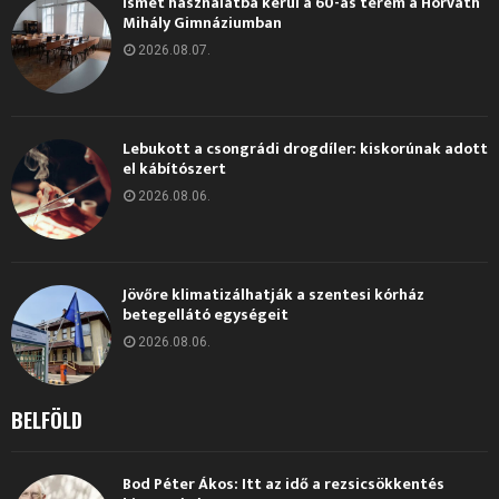
Ismét használatba kerül a 60-as terem a Horváth
Mihály Gimnáziumban
2026.08.07.
Lebukott a csongrádi drogdíler: kiskorúnak adott
el kábítószert
2026.08.06.
Jövőre klimatizálhatják a szentesi kórház
betegellátó egységeit
2026.08.06.
BELFÖLD
Bod Péter Ákos: Itt az idő a rezsicsökkentés