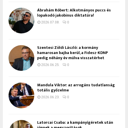
Ábrahám Róbert: Alkotmányos puccs és
lopakodó jakobinus diktatúra!
2026.07.08.
0
Szentesi Zöldi László: a kormány
hamarosan bajba kerül, a Fidesz-KDNP
pedig néhány év múlva visszatérhet
2026.06.25.
0
Mandula Viktor: az arrogáns tudatlanság
totális győzelme
2026.06.23.
0
Latorcai Csaba: a kampányígéretek után
jönnek a megszorítások