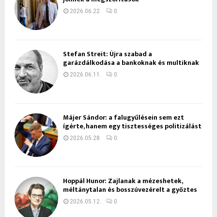
2026.06.22.
0
Stefan Streit: Újra szabad a
garázdálkodása a bankoknak és multiknak
2026.06.11.
0
Májer Sándor: a falugyűlésein sem ezt
ígérte, hanem egy tisztességes politizálást
2026.05.28.
0
Hoppál Hunor: Zajlanak a mézeshetek,
méltánytalan és bosszúvezérelt a győztes
2026.05.12.
0