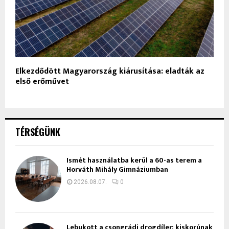
Elkezdődött Magyarország kiárusítása: eladták az
első erőművet
TÉRSÉGÜNK
Ismét használatba kerül a 60-as terem a
Horváth Mihály Gimnáziumban
2026.08.07.
0
Lebukott a csongrádi drogdíler: kiskorúnak