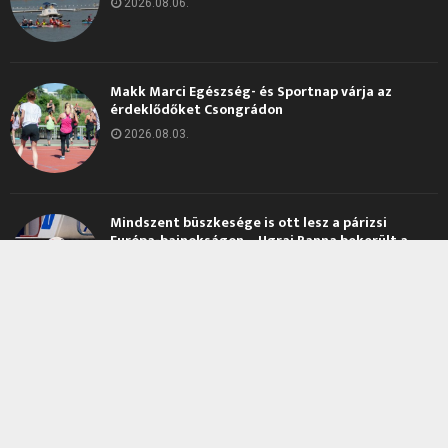
2026.08.06.
Makk Marci Egészség- és Sportnap várja az
érdeklődőket Csongrádon
2026.08.03.
Mindszent büszkesége is ott lesz a párizsi
Európa-bajnokságon – Ugrai Panna bekerült a
magyar válogatottba
2026.08.01.