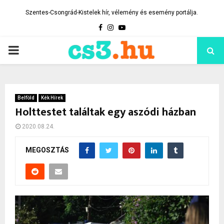
Szentes-Csongrád-Kistelek hír, vélemény és esemény portálja.
Facebook
Instagram
Youtube
PRIMARY
MENU
Belföld
Kék Hírek
Holttestet találtak egy aszódi házban
2020.08.24.
MEGOSZTÁS