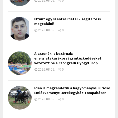
2026.08.06.
0
Eltűnt egy szentesi fiatal – segíts te is
megtalálni!
2026.08.05.
0
A szaunák is bezárnak:
energiatakarékossági intézkedéseket
vezetett be a Csongrádi Gyógyfürdő
2026.08.05.
0
Idén is megrendezik a hagyományos Furioso
Emlékversenyt Derekegyház-Tompaháton
2026.08.05.
0