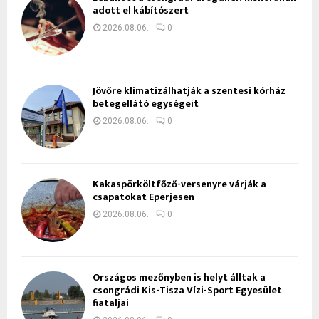
adott el kábítószert
2026.08.06.
0
Jövőre klimatizálhatják a szentesi kórház
betegellátó egységeit
2026.08.06.
0
Kakaspörköltfőző-versenyre várják a
csapatokat Eperjesen
2026.08.06.
0
Országos mezőnyben is helyt álltak a
csongrádi Kis-Tisza Vízi-Sport Egyesület
fiataljai