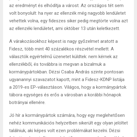
az eredményt és elhódítja a várost. Az országos tét sem
volt bonyolult: ha nyer az ellenzék még nagyobb lendületet
vehettek volna, egy fideszes siker pedig megtörte volna azt
az ellenzéki lendületet, ami október 13 után keletkezett.
A várakozásokhoz képest is nagy győzelmet aratott a
Fidesz, több mint 40 százalékos részvétel mellett. A
választók egyértelmű üzenetet küldtek: nem kérnek az
ellenzékből, és továbbra is megvan a bizalmuk a
kormánypártokban. Dézsi Csaba András szinte pontosan
ugyanannyi szavazatot kapott, mint a Fidesz-KDNP listája
a 2019-es EP-választáson. Világos, hogy a kormánypártok
tábora egységes és erős a városban a korábbi hónapok
botrányai ellenére.
Jó hír a kormánypártok számára, hogy egy meglehetősen
nehéz kommunikációs helyzetben sikerült egy olyan jelöltet
találniuk, aki képes volt ezen problémákat kezelni. Dézsi