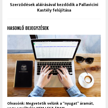
Szerződések aláírásával kezdődik a Pallavicini
Kastély felújítása
HASONLÓ BEJEGYZÉSEK
Olvasónk: Megvetetik velünk a “nyugat” áramát,