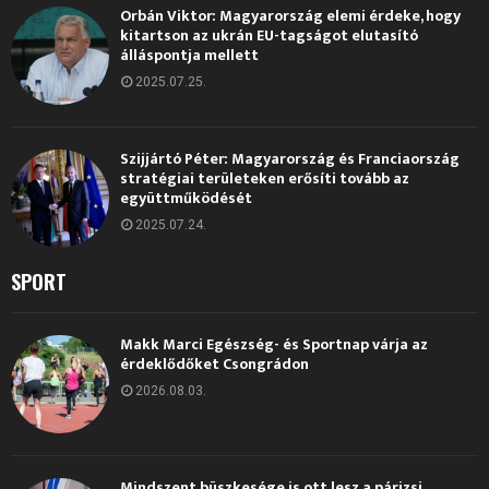
Orbán Viktor: Magyarország elemi érdeke, hogy
kitartson az ukrán EU-tagságot elutasító
álláspontja mellett
2025.07.25.
Szijjártó Péter: Magyarország és Franciaország
stratégiai területeken erősíti tovább az
együttműködését
2025.07.24.
SPORT
Makk Marci Egészség- és Sportnap várja az
érdeklődőket Csongrádon
2026.08.03.
Mindszent büszkesége is ott lesz a párizsi