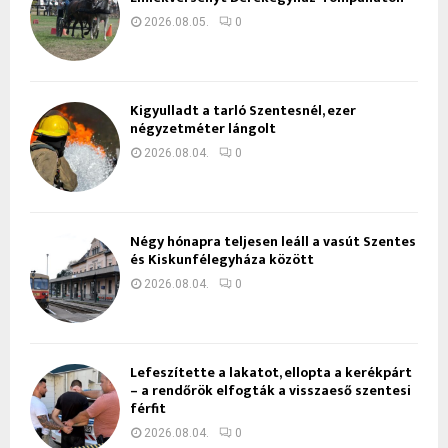
2026.08.05.
0
Kigyulladt a tarló Szentesnél, ezer
négyzetméter lángolt
2026.08.04.
0
Négy hónapra teljesen leáll a vasút Szentes
és Kiskunfélegyháza között
2026.08.04.
0
Lefeszítette a lakatot, ellopta a kerékpárt
– a rendőrök elfogták a visszaeső szentesi
férfit
2026.08.04.
0