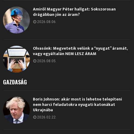
Amiről Magyar Péter hallgat: Sokszorosan
drágábban jön az áram?
2026.08.06.
Olvasónk: Megvetetik velünk a “nyugat” áramát,
vagy egyáltalán NEM LESZ ÁRAM
2026.08.05.
GAZDASÁG
Boris Johnson: akár most is lehetne telepíteni
nem harci feladatokra nyugati katonákat
Ukrajnába
2026.02.22.