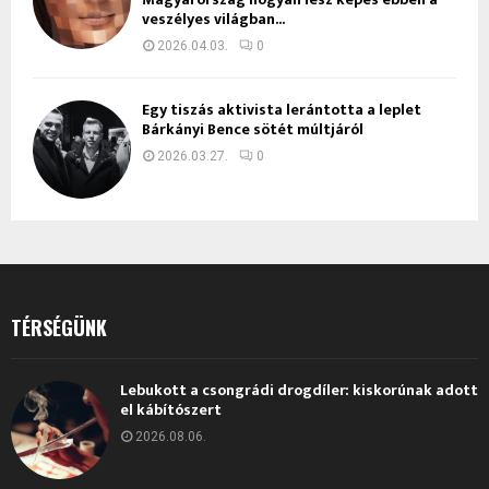
veszélyes világban...
2026.04.03.
0
Egy tiszás aktivista lerántotta a leplet
Bárkányi Bence sötét múltjáról
2026.03.27.
0
TÉRSÉGÜNK
Lebukott a csongrádi drogdíler: kiskorúnak adott
el kábítószert
2026.08.06.