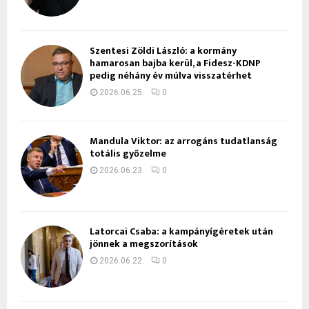
Szentesi Zöldi László: a kormány
hamarosan bajba kerül, a Fidesz-KDNP
pedig néhány év múlva visszatérhet
2026.06.25.
0
Mandula Viktor: az arrogáns tudatlanság
totális győzelme
2026.06.23.
0
Latorcai Csaba: a kampányígéretek után
jönnek a megszorítások
2026.06.22.
0