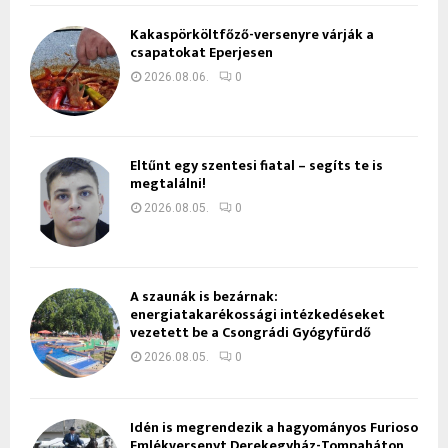
Kakaspörköltfőző-versenyre várják a
csapatokat Eperjesen
2026.08.06.
0
Eltűnt egy szentesi fiatal – segíts te is
megtalálni!
2026.08.05.
0
A szaunák is bezárnak:
energiatakarékossági intézkedéseket
vezetett be a Csongrádi Gyógyfürdő
2026.08.05.
0
Idén is megrendezik a hagyományos Furioso
Emlékversenyt Derekegyház-Tompaháton