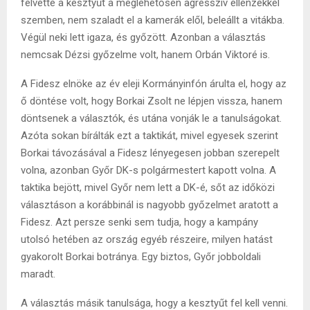
felvette a kesztyűt a meglehetősen agresszív ellenzékkel
szemben, nem szaladt el a kamerák elől, beleállt a vitákba.
Végül neki lett igaza, és győzött. Azonban a választás
nemcsak Dézsi győzelme volt, hanem Orbán Viktoré is.
A Fidesz elnöke az év eleji Kormányinfón árulta el, hogy az
ő döntése volt, hogy Borkai Zsolt ne lépjen vissza, hanem
döntsenek a választók, és utána vonják le a tanulságokat.
Azóta sokan bírálták ezt a taktikát, mivel egyesek szerint
Borkai távozásával a Fidesz lényegesen jobban szerepelt
volna, azonban Győr DK-s polgármestert kapott volna. A
taktika bejött, mivel Győr nem lett a DK-é, sőt az időközi
választáson a korábbinál is nagyobb győzelmet aratott a
Fidesz. Azt persze senki sem tudja, hogy a kampány
utolsó hetében az ország egyéb részeire, milyen hatást
gyakorolt Borkai botránya. Egy biztos, Győr jobboldali
maradt.
A választás másik tanulsága, hogy a kesztyűt fel kell venni.