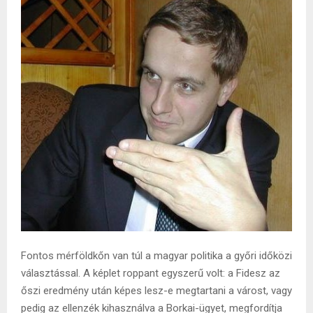
Fontos mérföldkőn van túl a magyar politika a győri időközi
választással. A képlet roppant egyszerű volt: a Fidesz az
őszi eredmény után képes lesz-e megtartani a várost, vagy
pedig az ellenzék kihasználva a Borkai-ügyet, megfordítja