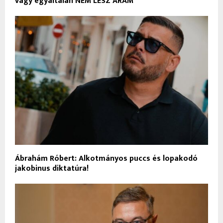
vagy egyáltalán NEM LESZ ÁRAM
Ábrahám Róbert: Alkotmányos puccs és lopakodó
jakobinus diktatúra!