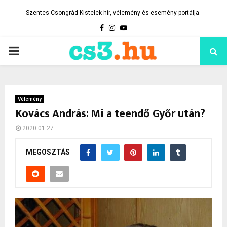
Szentes-Csongrád-Kistelek hír, vélemény és esemény portálja.
Facebook
Instagram
Youtube
PRIMARY
MENU
Vélemény
Kovács András: Mi a teendő Győr után?
2020.01.27.
MEGOSZTÁS