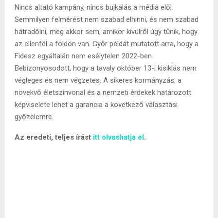
Nincs altató kampány, nincs bujkálás a média elől.
Semmilyen felmérést nem szabad elhinni, és nem szabad
hátradőlni, még akkor sem, amikor kívülről úgy tűnik, hogy
az ellenfél a földön van. Győr példát mutatott arra, hogy a
Fidesz egyáltalán nem esélytelen 2022-ben.
Bebizonyosodott, hogy a tavaly október 13-i kisiklás nem
végleges és nem végzetes. A sikeres kormányzás, a
növekvő életszínvonal és a nemzeti érdekek határozott
képviselete lehet a garancia a következő választási
győzelemre.
Az eredeti, teljes írást
itt olvashatja el
.