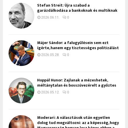
Stefan Streit: Újra szabad a
garázdálkodása a bankoknak és multiknak
2026.06.11.
0
Májer Sándor: a falugyűlésein sem ezt
ígérte, hanem egy tisztességes politizálást
2026.05.28.
0
Hoppál Hunor: Zajlanak a mézeshetek,
méltánytalan és bosszúvezérelt a győztes
2026.05.12.
0
Moderari: A választások után egyetlen
dolog tud megváltozni: az a képesség, hogy
Magyarország hogyan lesz képes ebben a