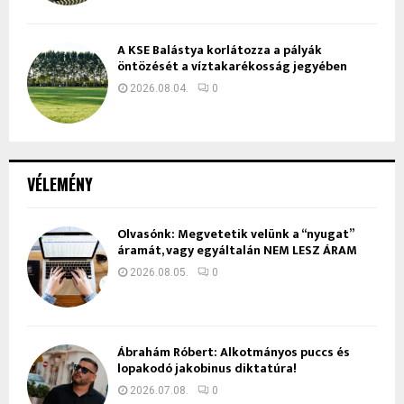
A KSE Balástya korlátozza a pályák
öntözését a víztakarékosság jegyében
2026.08.04.
0
VÉLEMÉNY
Olvasónk: Megvetetik velünk a “nyugat”
áramát, vagy egyáltalán NEM LESZ ÁRAM
2026.08.05.
0
Ábrahám Róbert: Alkotmányos puccs és
lopakodó jakobinus diktatúra!
2026.07.08.
0