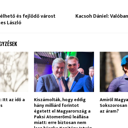
lhető és fejlődő várost
Kacsoh Dániel: Valóba
es László
GYZÉSEK
 Itt az idő a
Kiszámolták, hogy eddig
Amiről Magyar
és
hány milliárd forintot
Sokszorosan
égetett el Magyarország a
az áram?
Paksi Atomerőmű leállása
miatt: erre biztosan nem