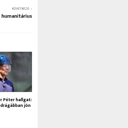
KÖVETKEZŐ
n humanitárius
 Péter hallgat:
 drágábban jön