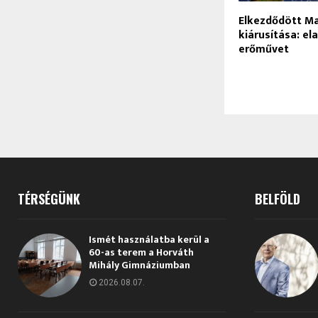
Elkezdődött M
kiárusítása: el
erőművet
TÉRSÉGÜNK
BELFÖLD
Ismét használatba kerül a
60-as terem a Horváth
Mihály Gimnáziumban
2026.08.07.