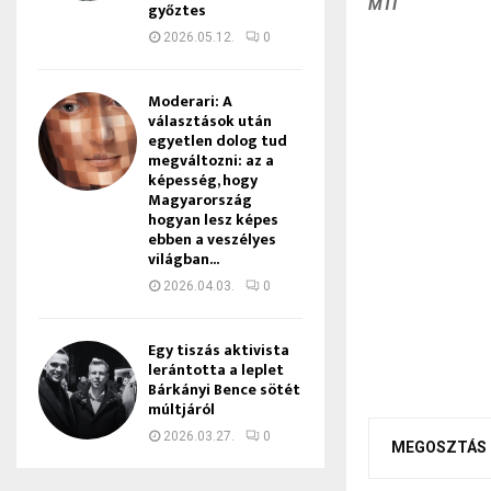
MTI
győztes
2026.05.12.
0
Moderari: A
választások után
egyetlen dolog tud
megváltozni: az a
képesség, hogy
Magyarország
hogyan lesz képes
ebben a veszélyes
világban...
2026.04.03.
0
Egy tiszás aktivista
lerántotta a leplet
Bárkányi Bence sötét
múltjáról
2026.03.27.
0
MEGOSZTÁS