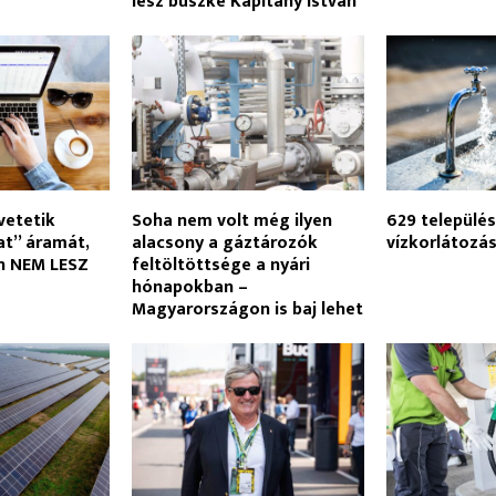
lesz büszke Kapitány István
vetetik
Soha nem volt még ilyen
629 települé
at” áramát,
alacsony a gáztározók
vízkorlátozá
án NEM LESZ
feltöltöttsége a nyári
hónapokban –
Magyarországon is baj lehet