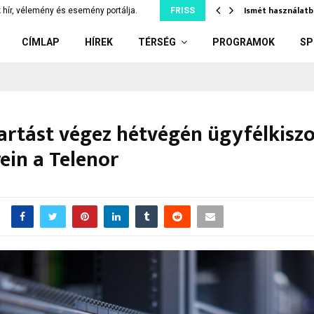
tjuk szó nélkül, ami…
Ismét használatb
 hír, vélemény és esemény portálja.
FRISS
CÍMLAP
HÍREK
TÉRSÉG
PROGRAMOK
SP
rtást végez hétvégén ügyfélkiszo
ein a Telenor