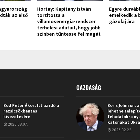
agyarország
Hortay: Kapitány István
Egyre durvább
adták az első
torzította a
emelkedik a 
villamosenergia-rendszer
gázolaj ára
terhelési adatait, hogy jobb
színben tűntesse fel magát
GAZDASÁG
Bod Péter Ákos: Itt az idő a
Boris Johnson: a
rezsicsökkentés
lehetne telepít
kivezetésére
feladatokra ny
katonákat Ukra
2026.08.07.
2026.02.22.