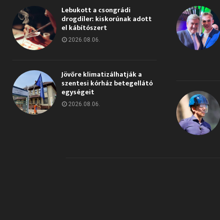
Lebukott a csongrádi
drogdíler: kiskorúnak adott
el kábítószert
2026.08.06.
Jövőre klimatizálhatják a
szentesi kórház betegellátó
egységeit
2026.08.06.