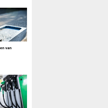
sen van
s