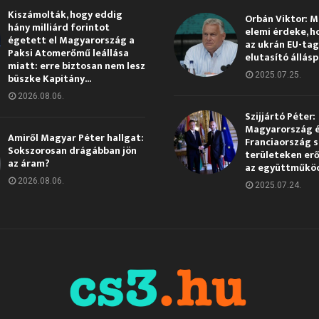
Kiszámolták, hogy eddig
Orbán Viktor: 
hány milliárd forintot
elemi érdeke, h
égetett el Magyarország a
az ukrán EU-ta
Paksi Atomerőmű leállása
elutasító állás
miatt: erre biztosan nem lesz
2025.07.25.
büszke Kapitány...
2026.08.06.
Szijjártó Péter:
Magyarország 
Amiről Magyar Péter hallgat:
Franciaország s
Sokszorosan drágábban jön
területeken erő
az áram?
az együttműkö
2026.08.06.
2025.07.24.