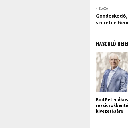
ELŐZŐ
Gondoskodó, é
szeretne Gém
HASONLÓ BEJE
Bod Péter Ákos:
rezsicsökkent
kivezetésére