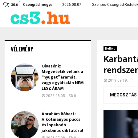
C
te…
Czirbus Gábor: Nem hagyha
Csongrád megye
2026.08.07.
Szentes-Csongrád-Kistelek
30.6
VÉLEMÉNY
Belföld
Karbanta
Olvasónk:
rendszer
Megvetetik velünk a
“nyugat” áramát,
2019.09.19.
vagy egyáltalán NEM
LESZ ÁRAM
MEGOSZTÁS
2026.08.05.
0
Ábrahám Róbert:
Alkotmányos puccs
és lopakodó
jakobinus diktatúra!