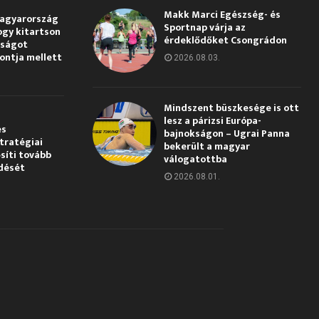
Makk Marci Egészség- és
Magyarország
Sportnap várja az
ogy kitartson
érdeklődőket Csongrádon
gságot
pontja mellett
2026.08.03.
Mindszent büszkesége is ott
lesz a párizsi Európa-
és
bajnokságon – Ugrai Panna
tratégiai
bekerült a magyar
síti tovább
válogatottba
dését
2026.08.01.