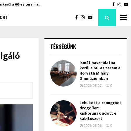
a kerül a 60-as terem a…
Bod Péte
Faceboo
Inst
Y
ORT
TÉRSÉGÜNK
lgáló
Ismét használatba
kerül a 60-as terem a
Horváth Mihály
Gimnáziumban
2026.08.07.
0
Lebukott a csongrádi
drogdíler:
kiskorúnak adott el
kábítószert
2026.08.06.
0