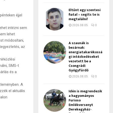
Eltűnt egy szentesi
fiatal – segíts te is
pénteken éjjel
megtalálni!
2026.08.05.
0
ehet intézni sem
nem lehet
ést módosítani,
A szaunák is
ategyeztetés, az
bezárnak:
energiatakarékossá
gi intézkedéseket
írközlési
vezetett be a
Csongrádi
nálni, SMS-t
Gyógyfürdő
sárlás és a
2026.08.05.
0
özleményben. A
Idén is megrendezik
zzék el aktuális
a hagyományos
alon
Furioso
Emlékversenyt
Derekegyház-