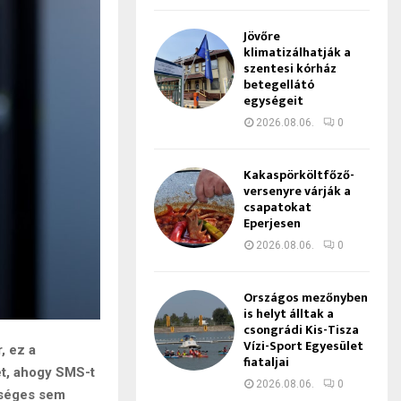
Jövőre
klimatizálhatják a
szentesi kórház
betegellátó
egységeit
2026.08.06.
0
Kakaspörköltfőző-
versenyre várják a
csapatokat
Eperjesen
2026.08.06.
0
Országos mezőnyben
is helyt álltak a
csongrádi Kis-Tisza
Vízi-Sport Egyesület
, ez a
fiataljai
het, ahogy SMS-t
2026.08.06.
0
tséges sem