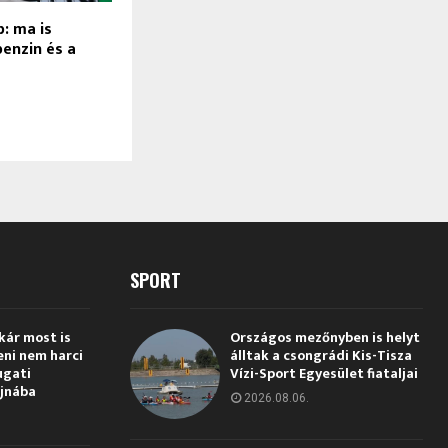
: ma is
benzin és a
SPORT
kár most is
Országos mezőnyben is helyt
eni nem harci
álltak a csongrádi Kis-Tisza
ugati
Vízi-Sport Egyesület fiataljai
jnába
2026.08.06.