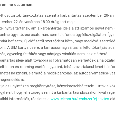
 online csatornán.
tt csütörtöki tájékoztatás szerint a karbantartás szeptember 20-án 
ptember 22-én vasárnap 18.00 óráig tart majd.
i nyitva tartanak, ám a karbantartás ideje alatt számos ügyet nem l
nline ügyintézési csatornán, sem telefonos ügyfélszolgálaton. Így 
lát befizetni, új előfizetői szerződést kötni, vagy meglévő szerződ
lni. A SIM kártya csere, a tarifacsomag váltás, a feltöltőkártyás ad
zés, egyenleg feltöltés vagy adatjegy vásárlás sem lesz elérhető.
tartás ideje alatt továbbra is folyamatosan elérhetőek a hálózati/h
elföldön és roaming esetén egyaránt, tehát zavartalanul lehet telefo
ernetet használni, elérhető a mobil-parkolás, az autópályamatrica-vá
egrendelés is.
ja az ügyintézés megkönnyítése, kényelmesebbé tétele – írták a k
ügyfeleit, hogy lehetőség szerint a karbantartási időszakon kívül vége
ábbi információk, részletek a
www.telenor.hu/rendszerfejlesztes
old