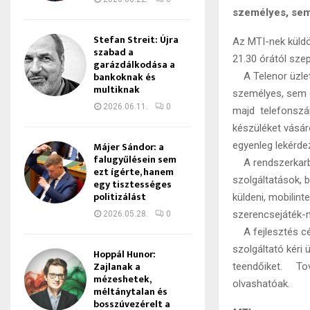
személyes, sem
Stefan Streit: Újra
Az MTI-nek küldö
szabad a
21.30 órától sze
garázdálkodása a
bankoknak és
A Telenor üzlete
multiknak
személyes, sem o
2026.06.11.
0
majd telefonszám
készüléket vásáro
Májer Sándor: a
egyenleg lekérde
falugyűlésein sem
A rendszerkarban
ezt ígérte, hanem
szolgáltatások, b
egy tisztességes
politizálást
küldeni, mobilint
szerencsejáték-m
2026.05.28.
0
A fejlesztés cél
szolgáltató kéri 
Hoppál Hunor:
Zajlanak a
teendőiket. Tov
mézeshetek,
olvashatóak.
méltánytalan és
bosszúvezérelt a