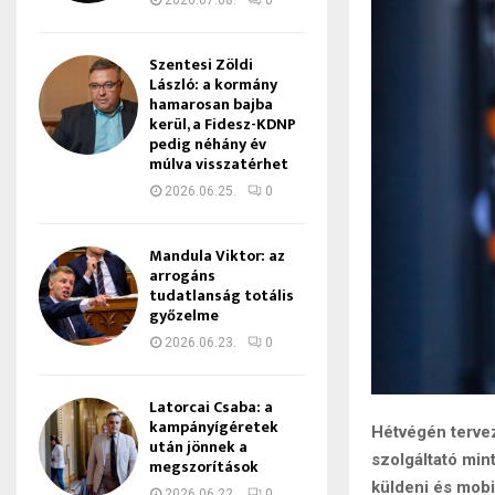
2026.07.08.
0
Szentesi Zöldi
László: a kormány
hamarosan bajba
kerül, a Fidesz-KDNP
pedig néhány év
múlva visszatérhet
2026.06.25.
0
Mandula Viktor: az
arrogáns
tudatlanság totális
győzelme
2026.06.23.
0
Latorcai Csaba: a
kampányígéretek
Hétvégén tervez
után jönnek a
szolgáltató mint
megszorítások
küldeni és mobi
2026.06.22.
0