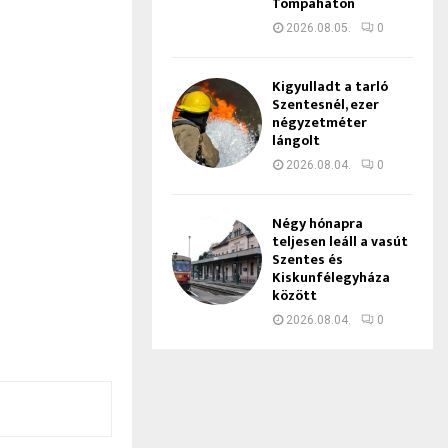
Tompaháton
2026.08.05.
0
Kigyulladt a tarló
Szentesnél, ezer
négyzetméter
lángolt
2026.08.04.
0
Négy hónapra
teljesen leáll a vasút
Szentes és
Kiskunfélegyháza
között
2026.08.04.
0