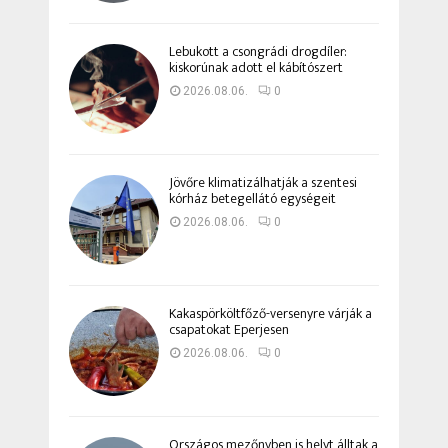
Lebukott a csongrádi drogdíler:
kiskorúnak adott el kábítószert
2026.08.06.
0
Jövőre klimatizálhatják a szentesi
kórház betegellátó egységeit
2026.08.06.
0
Kakaspörköltfőző-versenyre várják a
csapatokat Eperjesen
2026.08.06.
0
Országos mezőnyben is helyt álltak a