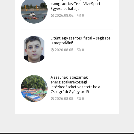
csongrádi Kis-Tisza Vízi-Sport
Egyesület fiataljai
2026.08.06.
0
Eltűnt egy szentesi fiatal – segíts te
is megtalálni!
2026.08.05.
0
A szaunák is bezárnak:
energiatakarékossági
intézkedéseket vezetett be a
Csongrádi Gyógyfürdő
2026.08.05.
0