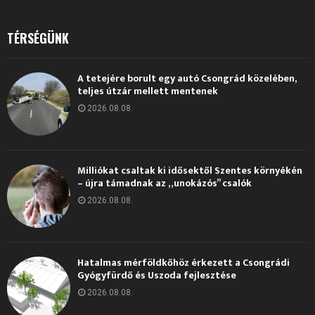
TÉRSÉGÜNK
A tetejére borult egy autó Csongrád közelében,
teljes útzár mellett mentenek
2026.08.08.
Milliókat csaltak ki idősektől Szentes környékén
– újra támadnak az „unokázós” csalók
2026.08.08.
Hatalmas mérföldkőhöz érkezett a Csongrádi
Gyógyfürdő és Uszoda fejlesztése
2026.08.08.