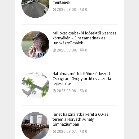
mentenek
2026.08.08.
0
Milliókat csaltak ki idősektől Szentes
környékén – újra támadnak az
„unokázós” csalók
2026.08.08.
0
Hatalmas mérföldkőhöz érkezett a
Csongrádi Gyógyfürdő és Uszoda
fejlesztése
2026.08.08.
0
Ismét használatba kerül a 60-as
terem a Horváth Mihály
Gimnáziumban
2026.08.07.
0