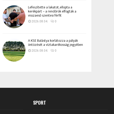
Lefeszítette a lakatot, ellopta a
kerékpárt – a rendőrök elfogták a
visszaeső szentesi férfit
2026.08.04.
0
A KSE Balástya korlátozza a pályák
öntözését a víztakarékosság jegyében
2026.08.04.
0
SPORT