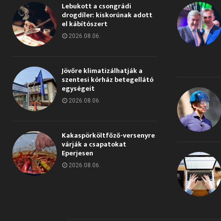
Lebukott a csongrádi
drogdíler: kiskorúnak adott
el kábítószert
2026.08.06.
Jövőre klimatizálhatják a
szentesi kórház betegellátó
egységeit
2026.08.06.
Kakaspörköltfőző-versenyre
várják a csapatokat
Eperjesen
2026.08.06.