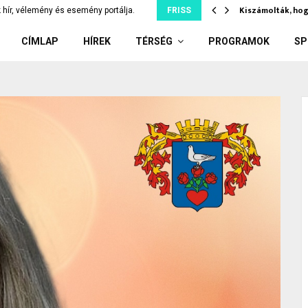
díler: kiskorúnak adott el…
Kiszámolták, hog
 hír, vélemény és esemény portálja.
FRISS
CÍMLAP
HÍREK
TÉRSÉG
PROGRAMOK
SP