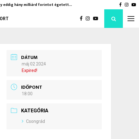
y eddig hány milliárd forintot égetett…
Jövőre k
Faceboo
Inst
Y
ORT
DÁTUM
máj 02 2024
Expired!
IDŐPONT
18:00
KATEGÓRIA
Csongrád