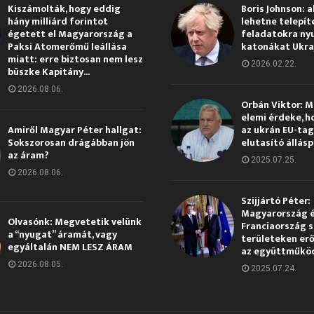
Kiszámolták, hogy eddig
Boris Johnson: a
hány milliárd forintot
lehetne telepít
égetett el Magyarország a
feladatokra ny
Paksi Atomerőmű leállása
katonákat Ukra
miatt: erre biztosan nem lesz
2026.02.22.
büszke Kapitány...
2026.08.06.
Orbán Viktor: 
elemi érdeke, h
Amiről Magyar Péter hallgat:
az ukrán EU-ta
Sokszorosan drágábban jön
elutasító állás
az áram?
2025.07.25.
2026.08.06.
Szijjártó Péter:
Magyarország 
Olvasónk: Megvetetik velünk
Franciaország s
a “nyugat” áramát, vagy
területeken erő
egyáltalán NEM LESZ ÁRAM
az együttműkö
2026.08.05.
2025.07.24.