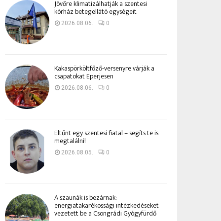
Jövőre klimatizálhatják a szentesi
kórház betegellátó egységeit
2026.08.06.
0
Kakaspörköltfőző-versenyre várják a
csapatokat Eperjesen
2026.08.06.
0
Eltűnt egy szentesi fiatal – segíts te is
megtalálni!
2026.08.05.
0
A szaunák is bezárnak:
energiatakarékossági intézkedéseket
vezetett be a Csongrádi Gyógyfürdő