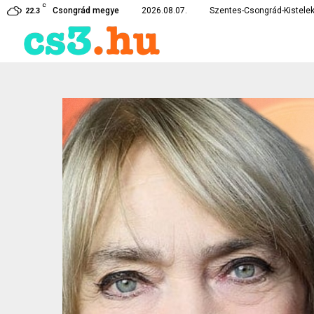
C
karékossági intézkedéseket vezetett…
Lebukott a csongrádi drog
Csongrád megye
2026.08.07.
Szentes-Csongrád-Kistelek
22.3