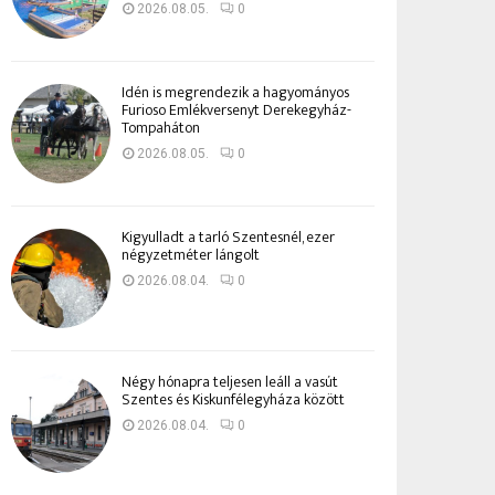
2026.08.05.
0
Idén is megrendezik a hagyományos
Furioso Emlékversenyt Derekegyház-
Tompaháton
2026.08.05.
0
Kigyulladt a tarló Szentesnél, ezer
négyzetméter lángolt
2026.08.04.
0
Négy hónapra teljesen leáll a vasút
Szentes és Kiskunfélegyháza között
2026.08.04.
0