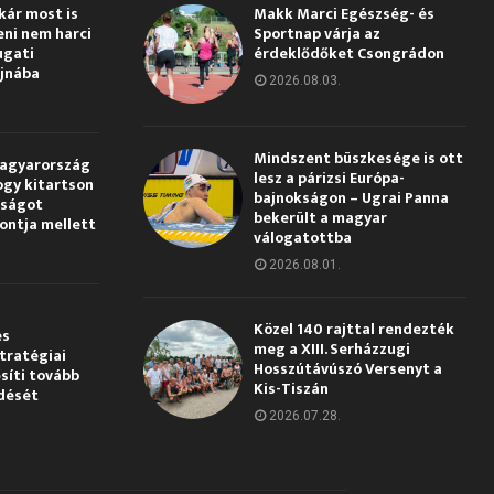
kár most is
Makk Marci Egészség- és
eni nem harci
Sportnap várja az
ugati
érdeklődőket Csongrádon
jnába
2026.08.03.
Mindszent büszkesége is ott
Magyarország
lesz a párizsi Európa-
ogy kitartson
bajnokságon – Ugrai Panna
gságot
bekerült a magyar
pontja mellett
válogatottba
2026.08.01.
Közel 140 rajttal rendezték
és
meg a XIII. Serházzugi
tratégiai
Hosszútávúszó Versenyt a
síti tovább
Kis-Tiszán
dését
2026.07.28.