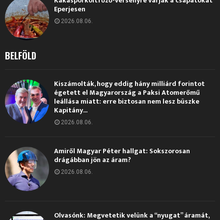
Kakaspörköltfőző-versenyre várják a csapatokat
Eperjesen
2026.08.06.
BELFÖLD
Kiszámolták, hogy eddig hány milliárd forintot
égetett el Magyarország a Paksi Atomerőmű
leállása miatt: erre biztosan nem lesz büszke
Kapitány...
2026.08.06.
Amiről Magyar Péter hallgat: Sokszorosan
drágábban jön az áram?
2026.08.06.
Olvasónk: Megvetetik velünk a “nyugat” áramát,