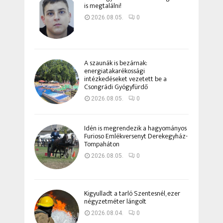
is megtalálni!
2026.08.05.
0
A szaunák is bezárnak:
energiatakarékossági
intézkedéseket vezetett be a
Csongrádi Gyógyfürdő
2026.08.05.
0
Idén is megrendezik a hagyományos
Furioso Emlékversenyt Derekegyház-
Tompaháton
2026.08.05.
0
Kigyulladt a tarló Szentesnél, ezer
négyzetméter lángolt
2026.08.04.
0