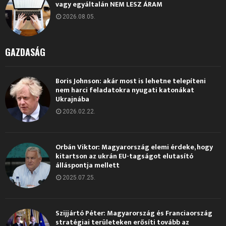
vagy egyáltalán NEM LESZ ÁRAM
2026.08.05.
GAZDASÁG
Boris Johnson: akár most is lehetne telepíteni
nem harci feladatokra nyugati katonákat
Ukrajnába
2026.02.22.
Orbán Viktor: Magyarország elemi érdeke, hogy
kitartson az ukrán EU-tagságot elutasító
álláspontja mellett
2025.07.25.
Szijjártó Péter: Magyarország és Franciaország
stratégiai területeken erősíti tovább az