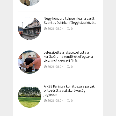
Négy hónapra teljesen leáll a vasút
Szentes és Kiskunfélegyháza között
2026.08.04.
0
Lefeszítette a lakatot, ellopta a
kerékpárt – a rendőrök elfogták a
visszaeső szentesi férfit
2026.08.04.
0
A KSE Balástya korlátozza a pályák
öntözését a víztakarékosság
jegyében
2026.08.04.
0