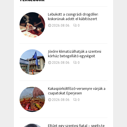
Lebukott a csongrádi drogdíler:
kiskorúnak adott el kábítószert
2026.08.06.
0
Jövőre klimatizálhatják a szentesi
kórház betegellátó egységeit
2026.08.06.
0
Kakaspörköltfőző-versenyre várják a
csapatokat Eperjesen
2026.08.06.
0
Eltűnt egy szentesi fiatal – segíts te