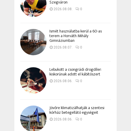
Szegváron
2026.08.08.
0
Ismét használatba kerül a 60-as
terem a Horváth Mihály
Gimnáziumban
2026.08.07.
0
Lebukott a csongrádi drogdíler:
kiskorúnak adott el kábítószert
2026.08.06.
0
Jövőre klimatizálhatják a szentesi
kórház betegellátó egységeit
2026.08.06.
0