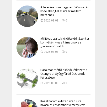
A tetejére borult egy autó Csongrád
közelében, teljes útzár mellett
mentenek
2026.08.08.
0
Milliókat csaltak ki idősektől Szentes
környékén – újra támadnak az
„unokázós” csalók
2026.08.08.
0
Hatalmas mérföldkőhöz érkezett a
Csongrádi Gyógyfürdő és Uszoda
fejlesztése
2026.08.08.
0
Közel három évtized után újra
hivatalos erősember-verseny lesz