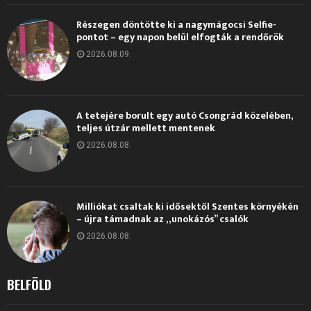
Részegen döntötte ki a nagymágocsi Selfie-
pontot – egy napon belül elfogták a rendőrök
2026.08.09.
A tetejére borult egy autó Csongrád közelében,
teljes útzár mellett mentenek
2026.08.08.
Milliókat csaltak ki idősektől Szentes környékén
– újra támadnak az „unokázós” csalók
2026.08.08.
BELFÖLD