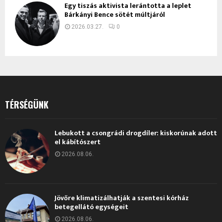
Egy tiszás aktivista lerántotta a leplet
Bárkányi Bence sötét múltjáról
2026.03.27.
0
TÉRSÉGÜNK
Lebukott a csongrádi drogdíler: kiskorúnak adott
el kábítószert
2026.08.06.
Jövőre klimatizálhatják a szentesi kórház
betegellátó egységeit
2026.08.06.