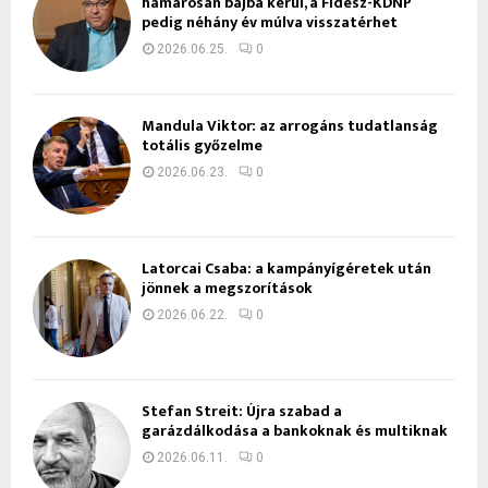
hamarosan bajba kerül, a Fidesz-KDNP
pedig néhány év múlva visszatérhet
2026.06.25.
0
Mandula Viktor: az arrogáns tudatlanság
totális győzelme
2026.06.23.
0
Latorcai Csaba: a kampányígéretek után
jönnek a megszorítások
2026.06.22.
0
Stefan Streit: Újra szabad a
garázdálkodása a bankoknak és multiknak
2026.06.11.
0