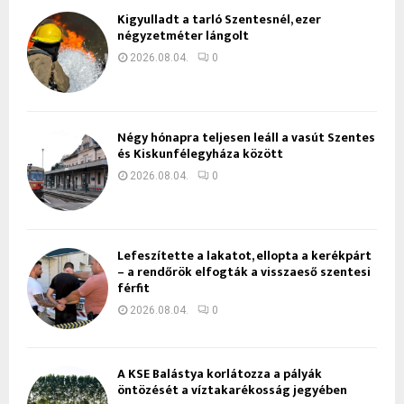
Kigyulladt a tarló Szentesnél, ezer
négyzetméter lángolt
2026.08.04.
0
Négy hónapra teljesen leáll a vasút Szentes
és Kiskunfélegyháza között
2026.08.04.
0
Lefeszítette a lakatot, ellopta a kerékpárt
– a rendőrök elfogták a visszaeső szentesi
férfit
2026.08.04.
0
A KSE Balástya korlátozza a pályák
öntözését a víztakarékosság jegyében