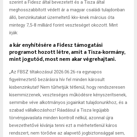
szerint a Fidesz által bevezetett és a Tisza által
meghosszabbított védett ár a magyar családi tulajdonban
álló, benzinkutakat üzemeltető kkv-knek március óta
mintegy 7,5-8 milliárd forint veszteséget okozott. Mint
írják:
a kár enyhítésére a Fidesz támogatási
programot hozott létre, amit a Tisza-kormány,
mint jogutód, most nem akar végrehajtani.
„Az FBSZ tiltakozásul 2026.06.26-ra egynapos
figyelmeztető bezárásra hív fel minden károsult
kisbenzinkutat! Nem tűrhetjük tétlenül, hogy rendszeresen
kisemmizzenek, veszteséges működésre kényszerítsenek,
semmibe véve alkotmányos jogainkat tulajdonunkhoz, és a
szabad vállalkozáshoz! Ráadásul a Tisza legújabb
törvényjavaslata minden kontroll nélkül, azonnal újra
bevezethetővé kívánja tenni ezt a mérhetetlenül káros
rendszert, nem törődve az alapvető jogbiztonsággal sem,