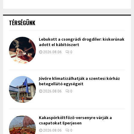
TÉRSÉGÜNK
Lebukott a csongrádi drogdíler: kiskorúnak
adott el kábítószert
2026.08.06.
0
Jövőre klimatizálhatják a szentesi kórház
betegellátó egységeit
2026.08.06.
0
Kakaspörköltfőző-versenyre várják a
csapatokat Eperjesen
2026.08.06.
0