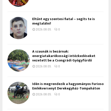
Eltűnt egy szentesi fiatal – segíts te is
megtalálni!
2026.08.05.
0
A szaunák is bezárnak:
energiatakarékossági intézkedéseket
vezetett be a Csongrádi Gyógyfürdő
2026.08.05.
0
Idén is megrendezik a hagyományos Furioso
Emlékversenyt Derekegyház-Tompaháton
2026.08.05.
0