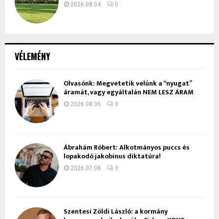
2026.08.04.
0
VÉLEMÉNY
Olvasónk: Megvetetik velünk a “nyugat”
áramát, vagy egyáltalán NEM LESZ ÁRAM
2026.08.05.
0
Ábrahám Róbert: Alkotmányos puccs és
lopakodó jakobinus diktatúra!
2026.07.08.
0
Szentesi Zöldi László: a kormány