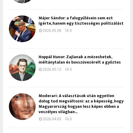
Májer Sándor: a falugyűlésein sem ezt
ígérte, hanem egy tisztességes politizálást
2026.05.28.
0
Hoppál Hunor: Zajlanak a mézeshetek,
méltánytalan és bosszúvezérelt a győztes
2026.05.12.
0
Moderari: A választások után egyetlen
dolog tud megváltozni: az a képesség, hogy
Magyarország hogyan lesz képes ebben a
veszélyes világban...
2026.04.03.
0