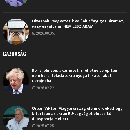
Olvasónk: Megvetetik velünk a “nyugat” áramát,
vagy egyáltalán NEM LESZ ÁRAM
2026.08.05.
GAZDASÁG
Boris Johnson: akár most is lehetne telepíteni
nem harci feladatokra nyugati katonákat
Ukrajnába
2026.02.22.
Orbán Viktor: Magyarország elemi érdeke, hogy
kitartson az ukrán EU-tagságot elutasító
álláspontja mellett
2025.07.25.