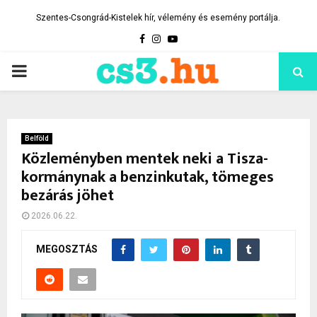
Szentes-Csongrád-Kistelek hír, vélemény és esemény portálja.
Facebook
Instagram
Youtube
PRIMARY
MENU
Belföld
Közleményben mentek neki a Tisza-
kormánynak a benzinkutak, tömeges
bezárás jöhet
2026.06.22.
MEGOSZTÁS