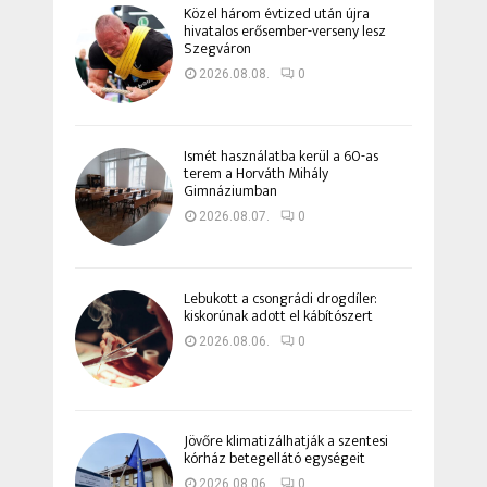
Közel három évtized után újra
hivatalos erősember-verseny lesz
Szegváron
2026.08.08.
0
Ismét használatba kerül a 60-as
terem a Horváth Mihály
Gimnáziumban
2026.08.07.
0
Lebukott a csongrádi drogdíler:
kiskorúnak adott el kábítószert
2026.08.06.
0
Jövőre klimatizálhatják a szentesi
kórház betegellátó egységeit
2026.08.06.
0