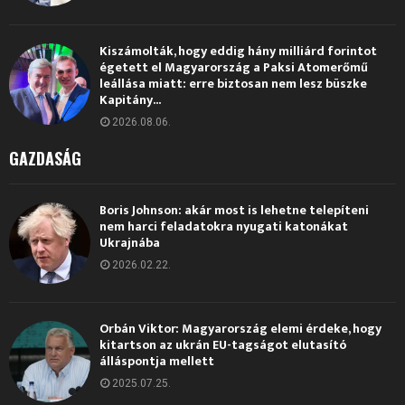
Kiszámolták, hogy eddig hány milliárd forintot
égetett el Magyarország a Paksi Atomerőmű
leállása miatt: erre biztosan nem lesz büszke
Kapitány...
2026.08.06.
GAZDASÁG
Boris Johnson: akár most is lehetne telepíteni
nem harci feladatokra nyugati katonákat
Ukrajnába
2026.02.22.
Orbán Viktor: Magyarország elemi érdeke, hogy
kitartson az ukrán EU-tagságot elutasító
álláspontja mellett
2025.07.25.