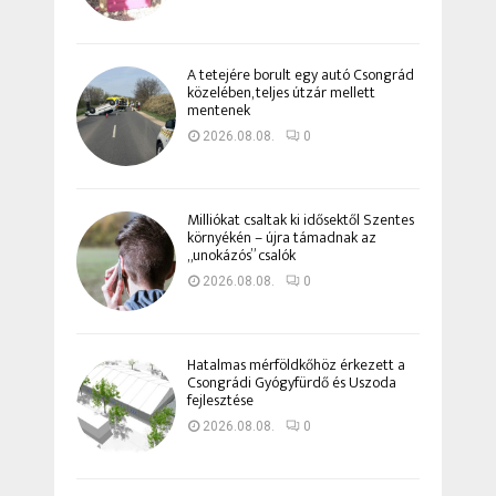
A tetejére borult egy autó Csongrád
közelében, teljes útzár mellett
mentenek
2026.08.08.
0
Milliókat csaltak ki idősektől Szentes
környékén – újra támadnak az
„unokázós” csalók
2026.08.08.
0
Hatalmas mérföldkőhöz érkezett a
Csongrádi Gyógyfürdő és Uszoda
fejlesztése
2026.08.08.
0