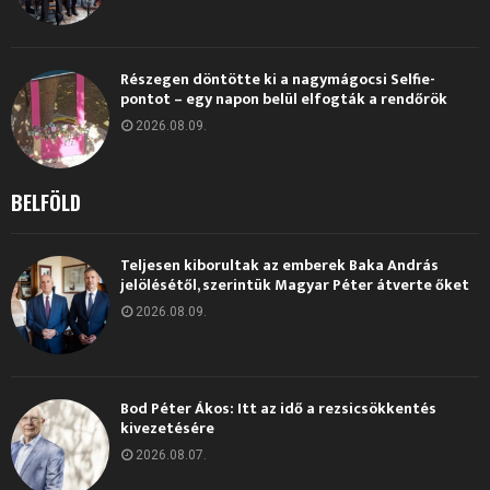
Részegen döntötte ki a nagymágocsi Selfie-
pontot – egy napon belül elfogták a rendőrök
2026.08.09.
BELFÖLD
Teljesen kiborultak az emberek Baka András
jelölésétől, szerintük Magyar Péter átverte őket
2026.08.09.
Bod Péter Ákos: Itt az idő a rezsicsökkentés
kivezetésére
2026.08.07.