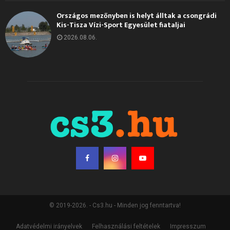
Országos mezőnyben is helyt álltak a csongrádi
Kis-Tisza Vízi-Sport Egyesület fiataljai
2026.08.06.
© 2019-2026. - Cs3.hu - Minden jog fenntartva!
Adatvédelmi irányelvek
Felhasználási feltételek
Impresszum