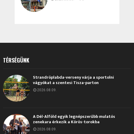
TÉRSÉGÜNK
Strandröplabda-verseny várja a sportolni
vágyókat a szentesi Tisza-parton
2026.08.09.
A Dél-Alföld egyik legnépszerűbb mulatós
zenekara érkezik a Körös-torokba
2026.08.09.