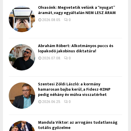
Olvasónk: Megvetetik velünk a “nyugat”
áramát, vagy egyáltalán NEM LESZ ÁRAM
2026.08.05.
0
Ábrahám Róbert: Alkotmányos puccs és
lopakodó jakobinus diktatúra!
2026.07.08.
0
Szentesi Zöldi László: a kormány
hamarosan bajba kerül, a Fidesz-KDNP
pedig néhány év múlva visszatérhet
2026.06.25.
0
Mandula Viktor: az arrogáns tudatlanság
totális győzelme