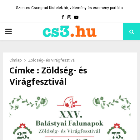
Szentes-Csongrád-Kistelek hír, vélemény és esemény portálja.
Facebook
Instagram
Youtube
PRIMARY
MENU
Címlap
Zöldség- és Virágfesztivál
Címke : Zöldség- és
Virágfesztivál