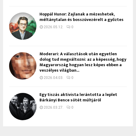
Hoppál Hunor: Zajlanak a mézeshetek,
méltánytalan és bosszúvezérelt a győztes
2026.05.12.
0
Moderari: A választások után egyetlen
dolog tud megváltozni: az a képesség, hogy
Magyarország hogyan lesz képes ebben a
veszélyes világban...
2026.04.03.
0
Egy tiszás aktivista lerántotta a leplet
Bárkányi Bence sötét múltjáról
2026.03.27.
0