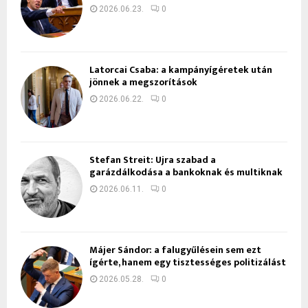
2026.06.23.
0
Latorcai Csaba: a kampányígéretek után
jönnek a megszorítások
2026.06.22.
0
Stefan Streit: Újra szabad a
garázdálkodása a bankoknak és multiknak
2026.06.11.
0
Májer Sándor: a falugyűlésein sem ezt
ígérte, hanem egy tisztességes politizálást
2026.05.28.
0