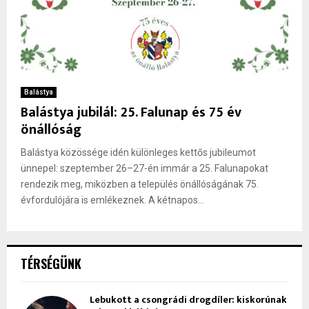
Balástya
Balástya jubilál: 25. Falunap és 75 év
önállóság
Balástya közössége idén különleges kettős jubileumot
ünnepel: szeptember 26–27-én immár a 25. Falunapokat
rendezik meg, miközben a település önállóságának 75.
évfordulójára is emlékeznek. A kétnapos...
TÉRSÉGÜNK
Lebukott a csongrádi drogdíler: kiskorúnak