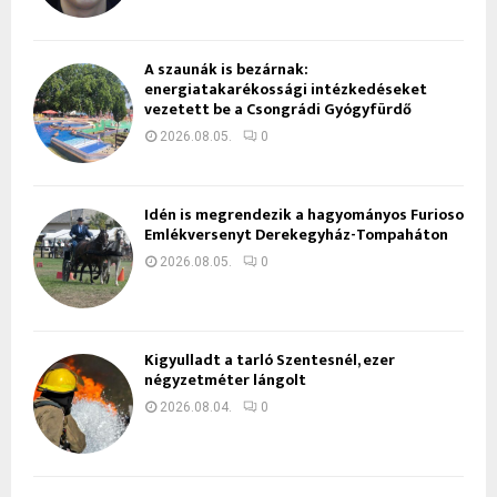
A szaunák is bezárnak:
energiatakarékossági intézkedéseket
vezetett be a Csongrádi Gyógyfürdő
2026.08.05.
0
Idén is megrendezik a hagyományos Furioso
Emlékversenyt Derekegyház-Tompaháton
2026.08.05.
0
Kigyulladt a tarló Szentesnél, ezer
négyzetméter lángolt
2026.08.04.
0