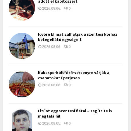
adott el kábítószert
2026.08.06.
0
Jövőre klimatizálhatják a szentesi kórház
betegellátó egységeit
2026.08.06.
0
Kakaspörköltfőző-versenyre várják a
csapatokat Eperjesen
2026.08.06.
0
Eltűnt egy szentesi fiatal – segíts te is
megtalálni!
2026.08.05.
0