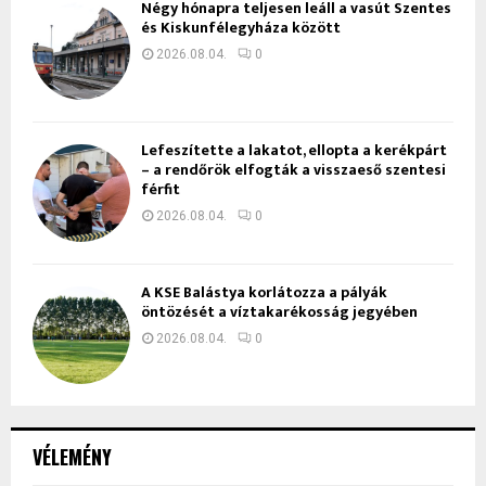
Négy hónapra teljesen leáll a vasút Szentes
és Kiskunfélegyháza között
2026.08.04.
0
Lefeszítette a lakatot, ellopta a kerékpárt
– a rendőrök elfogták a visszaeső szentesi
férfit
2026.08.04.
0
A KSE Balástya korlátozza a pályák
öntözését a víztakarékosság jegyében
2026.08.04.
0
VÉLEMÉNY