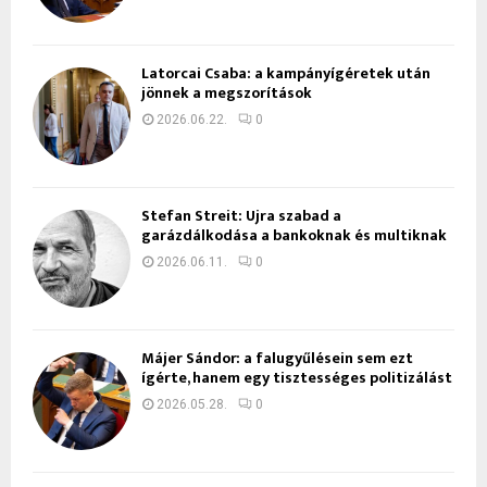
Latorcai Csaba: a kampányígéretek után
jönnek a megszorítások
2026.06.22.
0
Stefan Streit: Újra szabad a
garázdálkodása a bankoknak és multiknak
2026.06.11.
0
Májer Sándor: a falugyűlésein sem ezt
ígérte, hanem egy tisztességes politizálást
2026.05.28.
0