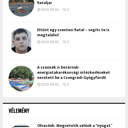
fiataljai
2026.08.06.
0
Eltűnt egy szentesi fiatal – segíts te is
megtalálni!
2026.08.05.
0
A szaunák is bezárnak:
energiatakarékossági intézkedéseket
vezetett be a Csongrádi Gyógyfürdő
2026.08.05.
0
VÉLEMÉNY
Olvasónk: Megvetetik velünk a “nyugat”