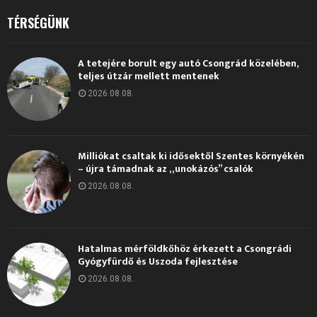
TÉRSÉGÜNK
A tetejére borult egy autó Csongrád közelében,
teljes útzár mellett mentenek
2026.08.08.
Milliókat csaltak ki idősektől Szentes környékén
– újra támadnak az „unokázós” csalók
2026.08.08.
Hatalmas mérföldkőhöz érkezett a Csongrádi
Gyógyfürdő és Uszoda fejlesztése
2026.08.08.