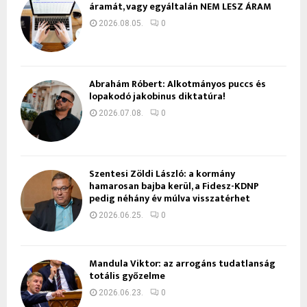
áramát, vagy egyáltalán NEM LESZ ÁRAM
2026.08.05.
0
Ábrahám Róbert: Alkotmányos puccs és
lopakodó jakobinus diktatúra!
2026.07.08.
0
Szentesi Zöldi László: a kormány
hamarosan bajba kerül, a Fidesz-KDNP
pedig néhány év múlva visszatérhet
2026.06.25.
0
Mandula Viktor: az arrogáns tudatlanság
totális győzelme
2026.06.23.
0