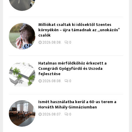
Milliókat csaltak ki idősektől Szentes
környékén – újra támadnak az „unokázós”
csalók
2026.08.08.
0
Hatalmas mérföldkőhöz érkezett a
Csongrádi Gyógyfürdő és Uszoda
fejlesztése
2026.08.08.
0
Ismét használatba kerül a 60-as terem a
Horváth Mihály Gimnáziumban
2026.08.07.
0