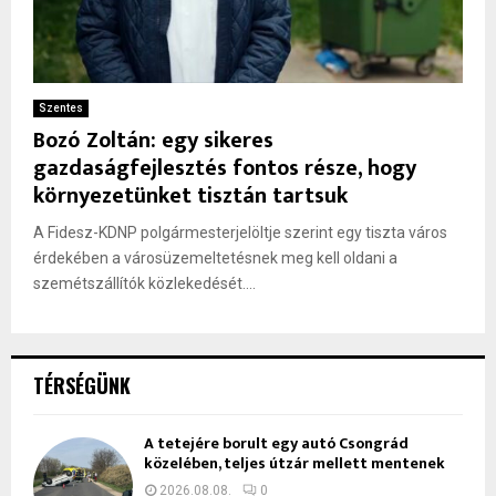
Szentes
Bozó Zoltán: egy sikeres
gazdaságfejlesztés fontos része, hogy
környezetünket tisztán tartsuk
A Fidesz-KDNP polgármesterjelöltje szerint egy tiszta város
érdekében a városüzemeltetésnek meg kell oldani a
szemétszállítók közlekedését....
TÉRSÉGÜNK
A tetejére borult egy autó Csongrád
közelében, teljes útzár mellett mentenek
2026.08.08.
0