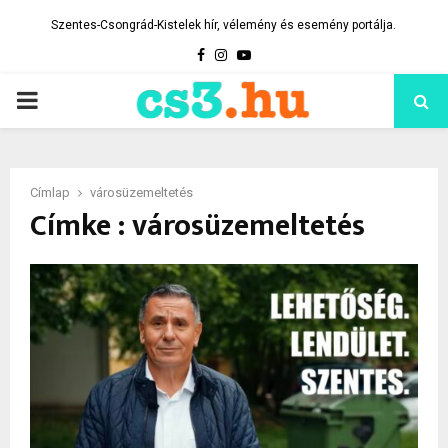
Szentes-Csongrád-Kistelek hír, vélemény és esemény portálja.
Facebook
Instagram
Youtube
PRIMARY
MENU
Címlap
városüzemeltetés
Címke : városüzemeltetés