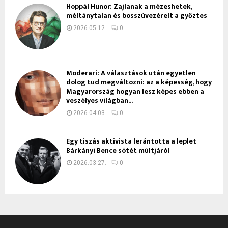
Hoppál Hunor: Zajlanak a mézeshetek,
méltánytalan és bosszúvezérelt a győztes
2026.05.12.
0
Moderari: A választások után egyetlen
dolog tud megváltozni: az a képesség, hogy
Magyarország hogyan lesz képes ebben a
veszélyes világban...
2026.04.03.
0
Egy tiszás aktivista lerántotta a leplet
Bárkányi Bence sötét múltjáról
2026.03.27.
0