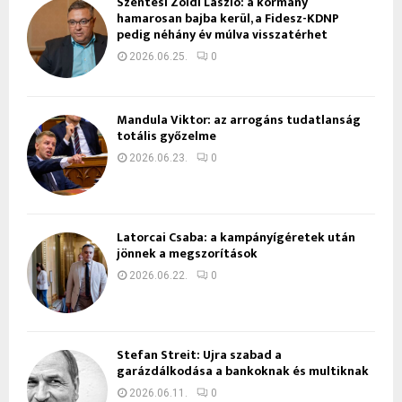
Szentesi Zöldi László: a kormány
hamarosan bajba kerül, a Fidesz-KDNP
pedig néhány év múlva visszatérhet
2026.06.25.
0
Mandula Viktor: az arrogáns tudatlanság
totális győzelme
2026.06.23.
0
Latorcai Csaba: a kampányígéretek után
jönnek a megszorítások
2026.06.22.
0
Stefan Streit: Újra szabad a
garázdálkodása a bankoknak és multiknak
2026.06.11.
0