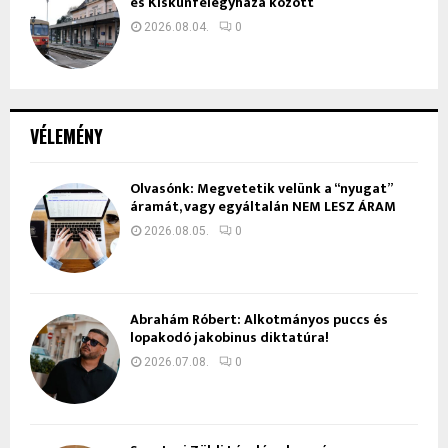
és Kiskunfélegyháza között
2026.08.04.
0
VÉLEMÉNY
Olvasónk: Megvetetik velünk a “nyugat”
áramát, vagy egyáltalán NEM LESZ ÁRAM
2026.08.05.
0
Ábrahám Róbert: Alkotmányos puccs és
lopakodó jakobinus diktatúra!
2026.07.08.
0