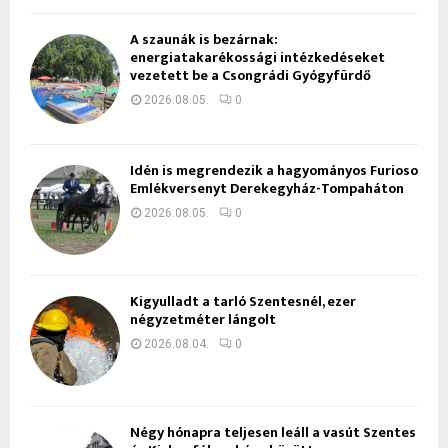
A szaunák is bezárnak:
energiatakarékossági intézkedéseket
vezetett be a Csongrádi Gyógyfürdő
2026.08.05.
0
Idén is megrendezik a hagyományos Furioso
Emlékversenyt Derekegyház-Tompaháton
2026.08.05.
0
Kigyulladt a tarló Szentesnél, ezer
négyzetméter lángolt
2026.08.04.
0
Négy hónapra teljesen leáll a vasút Szentes