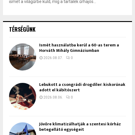
ismét a világűrbe küld, míg a tartalék űrhajós...
TÉRSÉGÜNK
Ismét használatba kerül a 60-as terem a
Horváth Mihály Gimnáziumban
2026.08.07.
0
Lebukott a csongrádi drogdíler: kiskorúnak
adott el kábítószert
2026.08.06.
0
Jövőre klimatizálhatják a szentesi kórház
betegellátó egységeit