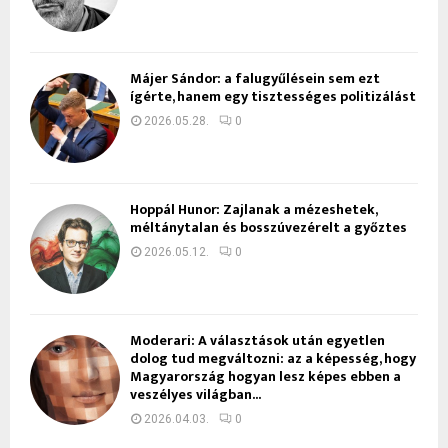
Májer Sándor: a falugyűlésein sem ezt
ígérte, hanem egy tisztességes politizálást
2026.05.28.
0
Hoppál Hunor: Zajlanak a mézeshetek,
méltánytalan és bosszúvezérelt a győztes
2026.05.12.
0
Moderari: A választások után egyetlen
dolog tud megváltozni: az a képesség, hogy
Magyarország hogyan lesz képes ebben a
veszélyes világban...
2026.04.03.
0