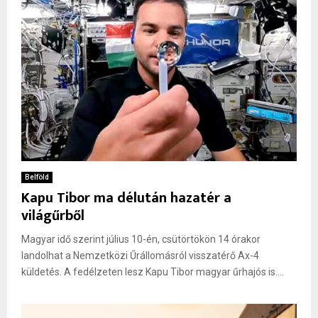
Belföld
Kapu Tibor ma délután hazatér a
világűrből
Magyar idő szerint július 10-én, csütörtökön 14 órakor
landolhat a Nemzetközi Űrállomásról visszatérő Ax-4
küldetés. A fedélzeten lesz Kapu Tibor magyar űrhajós is....