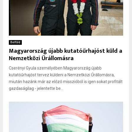
Belföld
Magyarország újabb kutatóűrhajóst küld a
Nemzetközi Űrállomásra
Cserényi Gyula személyében Magyarország újabb
kutatóűrhajóst tervez küldeni a Nemzetközi Űrállomásra,
miután hazánk már az előző misszióból is igen sokat profitált
gazdaságilag - jelentette be...