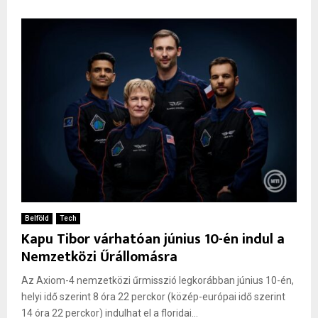
Belföld
Tech
Kapu Tibor várhatóan június 10-én indul a
Nemzetközi Űrállomásra
Az Axiom-4 nemzetközi űrmisszió legkorábban június 10-én,
helyi idő szerint 8 óra 22 perckor (közép-európai idő szerint
14 óra 22 perckor) indulhat el a floridai...