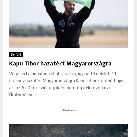
Belföld
Kapu Tibor hazatért Magyarországra
Véget ért a houstoni rehabilitációja, így hétfő délelőtt 11
órakor visszatért Magyarországra Kapu Tibor kutatóűrhajós,
aki az Ax-4 misszió tagjaként nemrég a Nemzetközi
Űrállomáson is...
- Hirdetés -