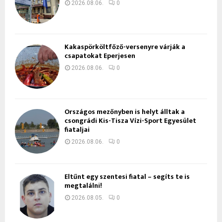
2026.08.06.
0
Kakaspörköltfőző-versenyre várják a
csapatokat Eperjesen
2026.08.06.
0
Országos mezőnyben is helyt álltak a
csongrádi Kis-Tisza Vízi-Sport Egyesület
fiataljai
2026.08.06.
0
Eltűnt egy szentesi fiatal – segíts te is
megtalálni!
2026.08.05.
0