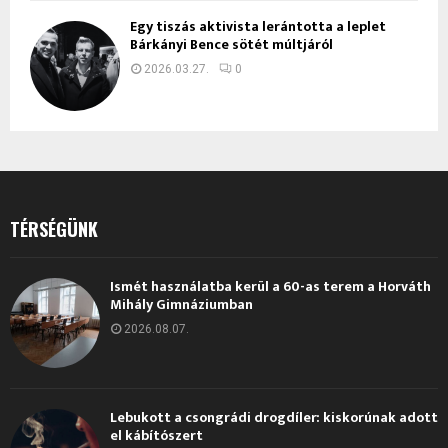
Egy tiszás aktivista lerántotta a leplet
Bárkányi Bence sötét múltjáról
2026.03.27.
0
TÉRSÉGÜNK
Ismét használatba kerül a 60-as terem a Horváth
Mihály Gimnáziumban
2026.08.07.
Lebukott a csongrádi drogdíler: kiskorúnak adott
el kábítószert