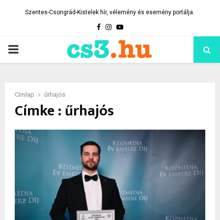
Szentes-Csongrád-Kistelek hír, vélemény és esemény portálja.
Facebook
Instagram
Youtube
PRIMARY
MENU
Címlap
űrhajós
Címke : űrhajós