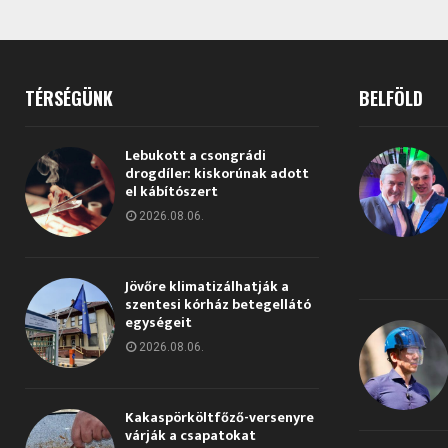
TÉRSÉGÜNK
BELFÖLD
Lebukott a csongrádi
drogdíler: kiskorúnak adott
el kábítószert
2026.08.06.
Jövőre klimatizálhatják a
szentesi kórház betegellátó
egységeit
2026.08.06.
Kakaspörköltfőző-versenyre
várják a csapatokat