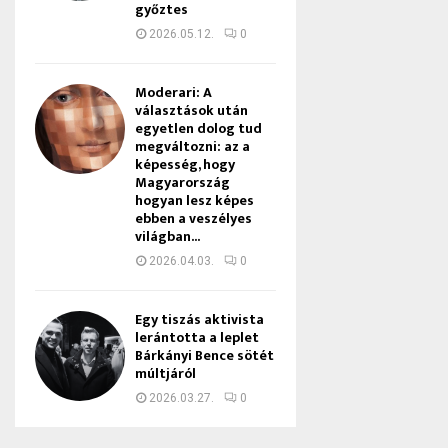
győztes
2026.05.12.
0
Moderari: A
választások után
egyetlen dolog tud
megváltozni: az a
képesség, hogy
Magyarország
hogyan lesz képes
ebben a veszélyes
világban...
2026.04.03.
0
Egy tiszás aktivista
lerántotta a leplet
Bárkányi Bence sötét
múltjáról
2026.03.27.
0