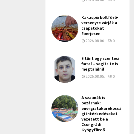
2026.08.06.
0
Kakaspörköltfőző-
versenyre várják a
csapatokat
Eperjesen
2026.08.06.
0
Eltűnt egy szentesi
fiatal – segíts te is
megtalálni!
2026.08.05.
0
A szaunák is
bezárnak:
energiatakarékossá
gi intézkedéseket
vezetett be a
Csongrádi
Gyógyfürdő