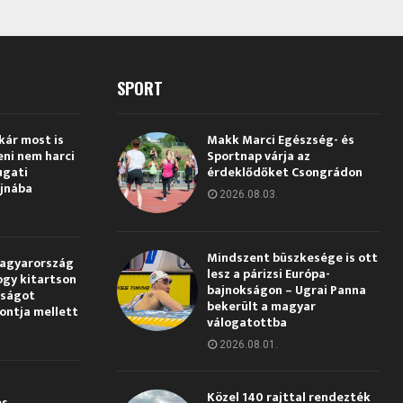
SPORT
kár most is
Makk Marci Egészség- és
eni nem harci
Sportnap várja az
ugati
érdeklődőket Csongrádon
jnába
2026.08.03.
Mindszent büszkesége is ott
Magyarország
lesz a párizsi Európa-
ogy kitartson
bajnokságon – Ugrai Panna
gságot
bekerült a magyar
pontja mellett
válogatottba
2026.08.01.
Közel 140 rajttal rendezték
és