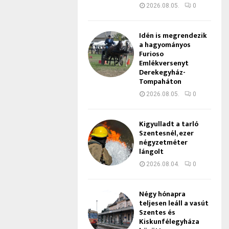
2026.08.05.
0
Idén is megrendezik
a hagyományos
Furioso
Emlékversenyt
Derekegyház-
Tompaháton
2026.08.05.
0
Kigyulladt a tarló
Szentesnél, ezer
négyzetméter
lángolt
2026.08.04.
0
Négy hónapra
teljesen leáll a vasút
Szentes és
Kiskunfélegyháza