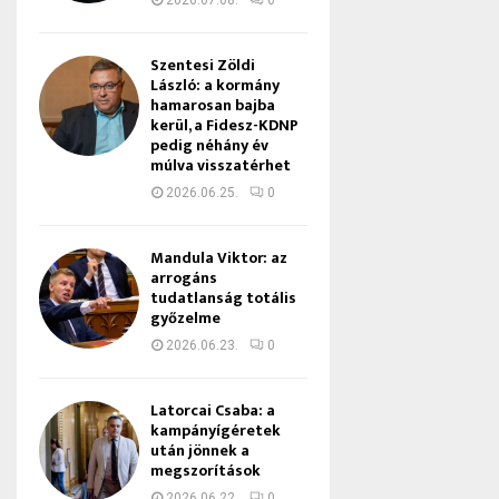
2026.07.08.
0
Szentesi Zöldi
László: a kormány
hamarosan bajba
kerül, a Fidesz-KDNP
pedig néhány év
múlva visszatérhet
2026.06.25.
0
Mandula Viktor: az
arrogáns
tudatlanság totális
győzelme
2026.06.23.
0
Latorcai Csaba: a
kampányígéretek
után jönnek a
megszorítások
2026.06.22.
0