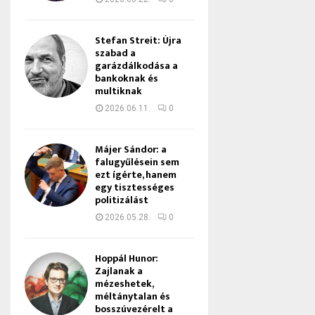
Stefan Streit: Újra
szabad a
garázdálkodása a
bankoknak és
multiknak
2026.06.11.
0
Májer Sándor: a
falugyűlésein sem
ezt ígérte, hanem
egy tisztességes
politizálást
2026.05.28.
0
Hoppál Hunor:
Zajlanak a
mézeshetek,
méltánytalan és
bosszúvezérelt a