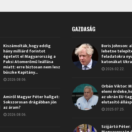
GAZDASÁG
Kiszámolták, hogy eddig
Boris Johnson: a
hány milliárd forintot
lehetne telepít
égetett el Magyarország a
feladatokra ny
Paksi Atomerőmű leállása
katonákat Ukra
miatt: erre biztosan nem lesz
2026.02.22.
büszke Kapitány...
2026.08.06.
Orbán Viktor: 
elemi érdeke, h
Amiről Magyar Péter hallgat:
az ukrán EU-ta
Sokszorosan drágábban jön
elutasító állás
az áram?
2025.07.25.
2026.08.06.
Szijjártó Péter:
Magyarország 