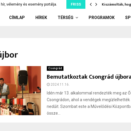
díler: kiskorúnak adott el…
Kiszámolták, hog
hír, vélemény és esemény portálja.
FRISS
CÍMLAP
HÍREK
TÉRSÉG
PROGRAMOK
SP
újbor
Csongrád
Bemutatkoztak Csongrád újbora
2024.11.16.
Idén már 13. alkalommal rendezték meg az Ős
Csongrádon, ahol a vendégek megízlelhették 
nedűit. Szombat este a Művelődési Központb
össze...