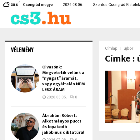
C
karékossági intézkedéseket vezetett…
Lebukott a csongrádi drog
Csongrád megye
2026.08.06.
Szentes-Csongrád-Kistelek 
30.6
VÉLEMÉNY
Címlap
újbor
Címke : 
Olvasónk:
Megvetetik velünk a
“nyugat” áramát,
vagy egyáltalán NEM
LESZ ÁRAM
2026.08.05.
0
Ábrahám Róbert:
Alkotmányos puccs
és lopakodó
jakobinus diktatúra!