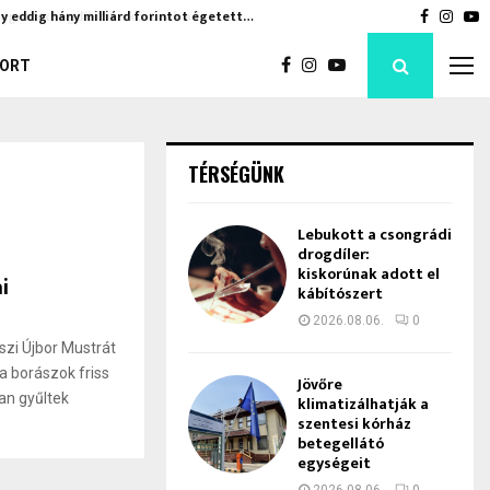
y eddig hány milliárd forintot égetett…
Jövőre k
Faceboo
Inst
Y
ORT
TÉRSÉGÜNK
Lebukott a csongrádi
drogdíler:
kiskorúnak adott el
i
kábítószert
2026.08.06.
0
zi Újbor Mustrát
a borászok friss
Jövőre
an gyűltek
klimatizálhatják a
szentesi kórház
betegellátó
egységeit