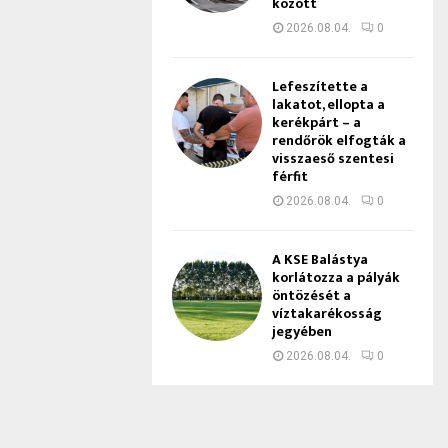
között
2026.08.04.
0
Lefeszítette a
lakatot, ellopta a
kerékpárt – a
rendőrök elfogták a
visszaeső szentesi
férfit
2026.08.04.
0
A KSE Balástya
korlátozza a pályák
öntözését a
víztakarékosság
jegyében
2026.08.04.
0