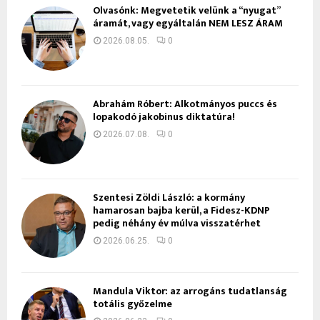
Olvasónk: Megvetetik velünk a “nyugat”
áramát, vagy egyáltalán NEM LESZ ÁRAM
2026.08.05.
0
Ábrahám Róbert: Alkotmányos puccs és
lopakodó jakobinus diktatúra!
2026.07.08.
0
Szentesi Zöldi László: a kormány
hamarosan bajba kerül, a Fidesz-KDNP
pedig néhány év múlva visszatérhet
2026.06.25.
0
Mandula Viktor: az arrogáns tudatlanság
totális győzelme