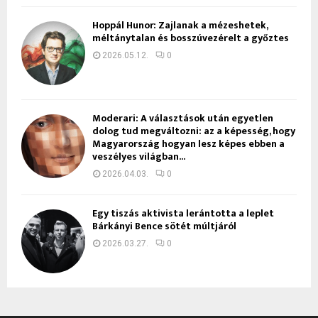
Hoppál Hunor: Zajlanak a mézeshetek,
méltánytalan és bosszúvezérelt a győztes
2026.05.12.
0
Moderari: A választások után egyetlen
dolog tud megváltozni: az a képesség, hogy
Magyarország hogyan lesz képes ebben a
veszélyes világban...
2026.04.03.
0
Egy tiszás aktivista lerántotta a leplet
Bárkányi Bence sötét múltjáról
2026.03.27.
0