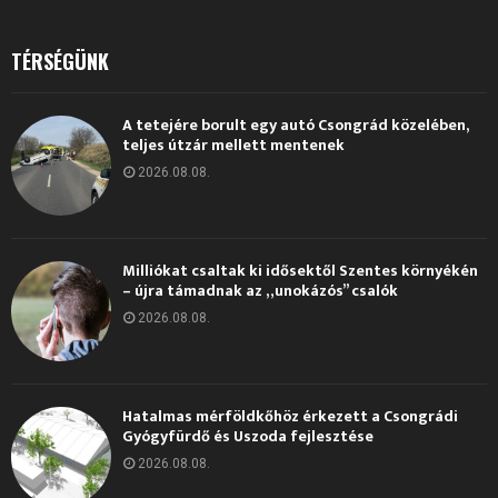
TÉRSÉGÜNK
A tetejére borult egy autó Csongrád közelében,
teljes útzár mellett mentenek
2026.08.08.
Milliókat csaltak ki idősektől Szentes környékén
– újra támadnak az „unokázós” csalók
2026.08.08.
Hatalmas mérföldkőhöz érkezett a Csongrádi
Gyógyfürdő és Uszoda fejlesztése
2026.08.08.