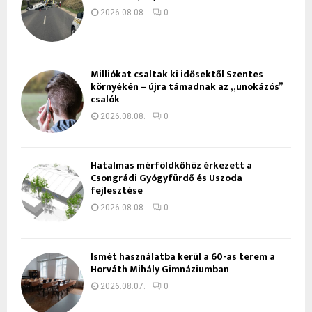
2026.08.08.
0
Milliókat csaltak ki idősektől Szentes
környékén – újra támadnak az „unokázós”
csalók
2026.08.08.
0
Hatalmas mérföldkőhöz érkezett a
Csongrádi Gyógyfürdő és Uszoda
fejlesztése
2026.08.08.
0
Ismét használatba kerül a 60-as terem a
Horváth Mihály Gimnáziumban
2026.08.07.
0