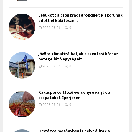
Lebukott a csongrádi drogdíler: kiskorúnak
adott el kábítószert
2026.08.06.
0
Jövőre klimatizálhatják a szentesi kórház
betegellátó egységeit
2026.08.06.
0
Kakaspörköltfőző-versenyre várják a
csapatokat Eperjesen
2026.08.06.
0
Országos mezőnyben is helyt álltak a