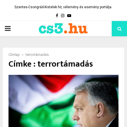
Szentes-Csongrád-Kistelek hír, vélemény és esemény portálja.
Facebook
Instagram
Youtube
PRIMARY
MENU
Címlap
terrortámadás
Címke : terrortámadás