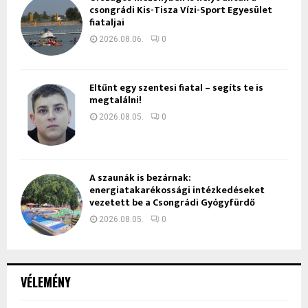
csongrádi Kis-Tisza Vízi-Sport Egyesület
fiataljai
2026.08.06.
0
Eltűnt egy szentesi fiatal – segíts te is
megtalálni!
2026.08.05.
0
A szaunák is bezárnak:
energiatakarékossági intézkedéseket
vezetett be a Csongrádi Gyógyfürdő
2026.08.05.
0
VÉLEMÉNY