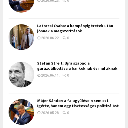
2026.06.23.
0
Latorcai Csaba: a kampányígéretek után
jönnek a megszorítások
2026.06.22.
0
Stefan Streit: Újra szabad a
garázdálkodása a bankoknak és multiknak
2026.06.11.
0
Májer Sándor: a falugyűlésein sem ezt
ígérte, hanem egy tisztességes politizálást
2026.05.28.
0