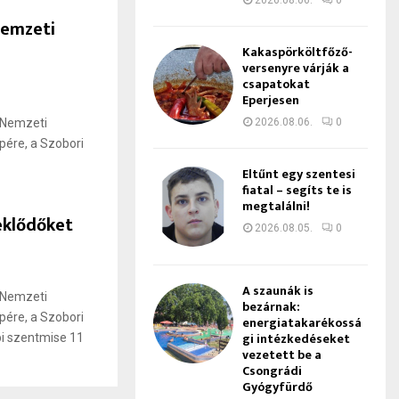
2026.08.06.
0
Nemzeti
Kakaspörköltfőző-
versenyre várják a
csapatokat
Eperjesen
 Nemzeti
2026.08.06.
0
pére, a Szobori
Eltűnt egy szentesi
fiatal – segíts te is
megtalálni!
eklődőket
2026.08.05.
0
A szaunák is
 Nemzeti
bezárnak:
pére, a Szobori
energiatakarékossá
gi intézkedéseket
pi szentmise 11
vezetett be a
Csongrádi
Gyógyfürdő