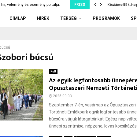
díler: kiskorúnak adott el…
Kiszámolták, hog
 hír, vélemény és esemény portálja.
FRISS
CÍMLAP
HÍREK
TÉRSÉG
PROGRAMOK
SP
 búcsú
Szobori búcsú
Kult
Az egyik legfontosabb ünnepére
Ópusztaszeri Nemzeti Történet
2025.09.03.
Szeptember 7-én, vasárnap az Ópusztaszeri
Történeti Emlékpark egyik legfontosabb ünne
búcsúra várjuk látogatóinkat. Egész nap vált
ünnepi szentmise, népzene, lovas kocsikázás,.