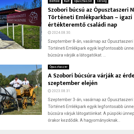
Belföld
Kult
Ópusztaszer
Térség
Szobori búcsú az Ópusztaszeri 
Történeti Emlékparkban – igazi
értékteremtő családi nap
2024.08.30.
Szeptember 8-án, vasárnap az Ópusztaszeri
Történeti Emlékpark egyik legfontosabb ünne
búcsúra várják a látogatókat. ...
Ópusztaszer
A Szobori búcsúra várják az érd
szeptember elején
2023.08.31.
Szeptember 3-án, vasárnap az Ópusztaszeri
Történeti Emlékpark egyik legfontosabb ünne
búcsúra várjuk látogatóinkat. A püspöki ünne
órakor kezdődik. A hagyományoknak...