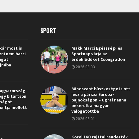
SPORT
kár most is
Makk Marci Egészség- és
eni nem harci
Sportnap várja az
ugati
érdeklődőket Csongrádon
jnába
2026.08.03.
Mindszent büszkesége is ott
Magyarország
lesz a párizsi Európa-
ogy kitartson
bajnokságon – Ugrai Panna
gságot
bekerült a magyar
pontja mellett
válogatottba
2026.08.01.
Közel 140 rajttal rendezték
és