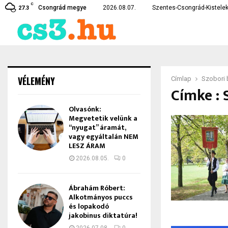
C
karékossági intézkedéseket vezetett…
Lebukott a csongrádi drog
Csongrád megye
2026.08.07.
Szentes-Csongrád-Kistelek
27.3
VÉLEMÉNY
Címlap
Szobori
Címke : 
Olvasónk:
Megvetetik velünk a
“nyugat” áramát,
vagy egyáltalán NEM
LESZ ÁRAM
2026.08.05.
0
Ábrahám Róbert:
Alkotmányos puccs
és lopakodó
jakobinus diktatúra!