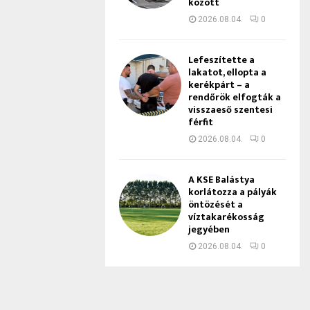
között
2026.08.04.
0
Lefeszítette a
lakatot, ellopta a
kerékpárt – a
rendőrök elfogták a
visszaeső szentesi
férfit
2026.08.04.
0
A KSE Balástya
korlátozza a pályák
öntözését a
víztakarékosság
jegyében
2026.08.04.
0