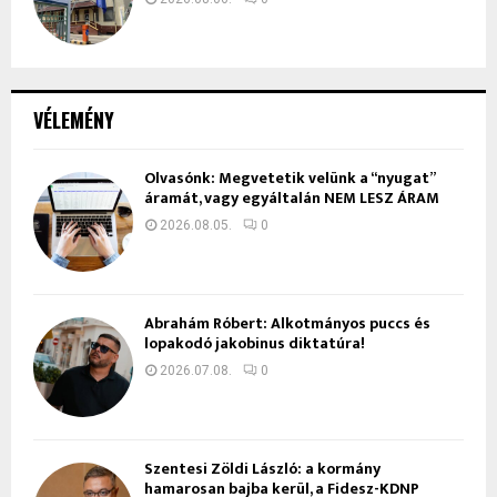
VÉLEMÉNY
Olvasónk: Megvetetik velünk a “nyugat”
áramát, vagy egyáltalán NEM LESZ ÁRAM
2026.08.05.
0
Ábrahám Róbert: Alkotmányos puccs és
lopakodó jakobinus diktatúra!
2026.07.08.
0
Szentesi Zöldi László: a kormány
hamarosan bajba kerül, a Fidesz-KDNP