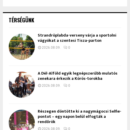
TÉRSÉGÜNK
Strandröplabda-verseny várja a sportolni
vágyókat a szentesi Tisza-parton
2026.08.09.
0
A Dél-Alföld egyik legnépszerűbb mulatós
zenekara érkezik a Körös-torokba
2026.08.09.
0
Részegen döntötte ki a nagymágocsi Selfie-
pontot – egy napon belül elfogták a
rendőrök
2026.08.09.
0