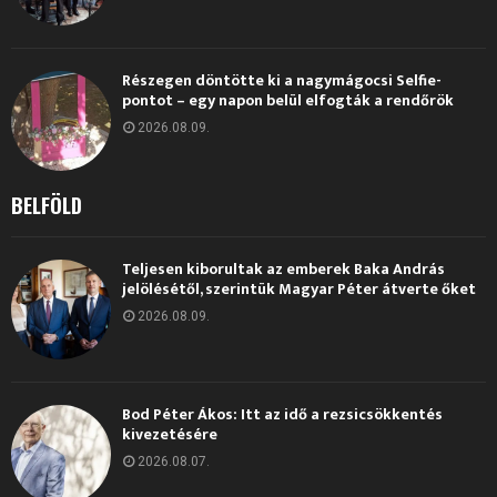
Részegen döntötte ki a nagymágocsi Selfie-
pontot – egy napon belül elfogták a rendőrök
2026.08.09.
BELFÖLD
Teljesen kiborultak az emberek Baka András
jelölésétől, szerintük Magyar Péter átverte őket
2026.08.09.
Bod Péter Ákos: Itt az idő a rezsicsökkentés
kivezetésére
2026.08.07.