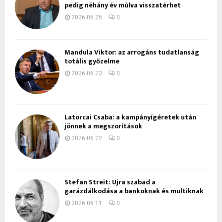
pedig néhány év múlva visszatérhet
2026.06.25.
0
Mandula Viktor: az arrogáns tudatlanság
totális győzelme
2026.06.23.
0
Latorcai Csaba: a kampányígéretek után
jönnek a megszorítások
2026.06.22.
0
Stefan Streit: Újra szabad a
garázdálkodása a bankoknak és multiknak
2026.06.11.
0