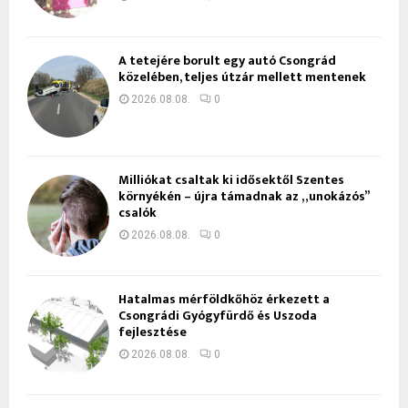
A tetejére borult egy autó Csongrád
közelében, teljes útzár mellett mentenek
2026.08.08.
0
Milliókat csaltak ki idősektől Szentes
környékén – újra támadnak az „unokázós”
csalók
2026.08.08.
0
Hatalmas mérföldkőhöz érkezett a
Csongrádi Gyógyfürdő és Uszoda
fejlesztése
2026.08.08.
0