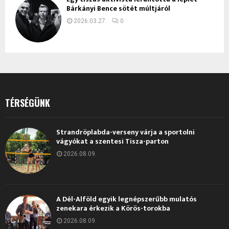
Bárkányi Bence sötét múltjáról
2026.03.27.
0
TÉRSÉGÜNK
Strandröplabda-verseny várja a sportolni
vágyókat a szentesi Tisza-parton
2026.08.09.
A Dél-Alföld egyik legnépszerűbb mulatós
zenekara érkezik a Körös-torokba
2026.08.09.