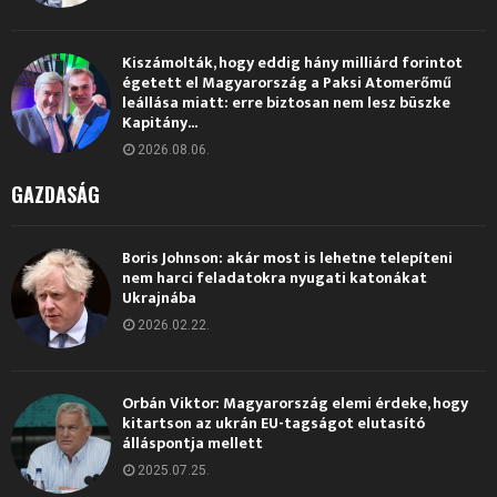
Kiszámolták, hogy eddig hány milliárd forintot
égetett el Magyarország a Paksi Atomerőmű
leállása miatt: erre biztosan nem lesz büszke
Kapitány...
2026.08.06.
GAZDASÁG
Boris Johnson: akár most is lehetne telepíteni
nem harci feladatokra nyugati katonákat
Ukrajnába
2026.02.22.
Orbán Viktor: Magyarország elemi érdeke, hogy
kitartson az ukrán EU-tagságot elutasító
álláspontja mellett
2025.07.25.