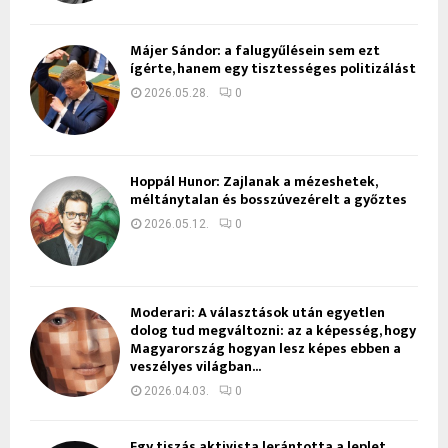
Májer Sándor: a falugyűlésein sem ezt
ígérte, hanem egy tisztességes politizálást
2026.05.28.
0
Hoppál Hunor: Zajlanak a mézeshetek,
méltánytalan és bosszúvezérelt a győztes
2026.05.12.
0
Moderari: A választások után egyetlen
dolog tud megváltozni: az a képesség, hogy
Magyarország hogyan lesz képes ebben a
veszélyes világban...
2026.04.03.
0
Egy tiszás aktivista lerántotta a leplet