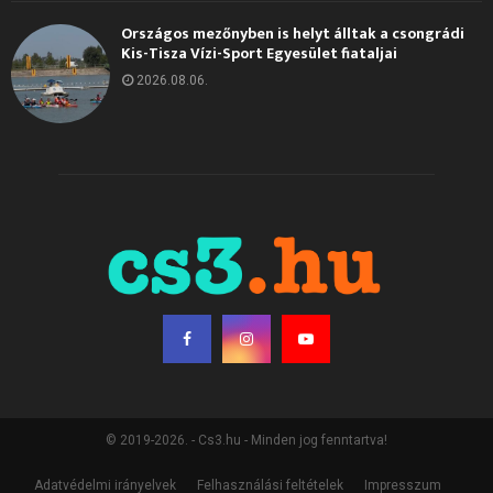
Országos mezőnyben is helyt álltak a csongrádi
Kis-Tisza Vízi-Sport Egyesület fiataljai
2026.08.06.
© 2019-2026. - Cs3.hu - Minden jog fenntartva!
Adatvédelmi irányelvek
Felhasználási feltételek
Impresszum