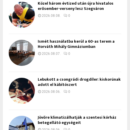
Közel három évtized után újra hivatalos
erősember-verseny lesz Szegváron
2026.08.08.
0
Ismét használatba kerül a 60-as terem a
Horváth Mihály Gimnáziumban
2026.08.07.
0
Lebukott a csongrádi drogdíler: kiskorúnak
adott el kábítószert
2026.08.06.
0
Jövőre klimatizálhatják a szentesi kórház
betegellátó egységeit
2026.08.06.
0