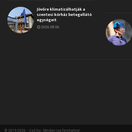
Jövőre klimatizálhatják a
szentesi kórház betegellátó
egységeit
2026.08.06.
© 2019-2026. - Cs3.hu - Minden jog fenntartva!