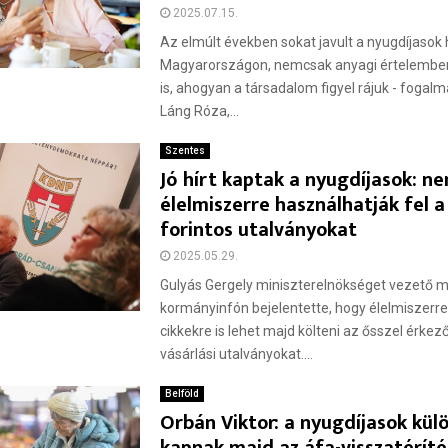
2025.07.15.
Az elmúlt években sokat javult a nyugdíjasok
Magyarországon, nemcsak anyagi értelembe
is, ahogyan a társadalom figyel rájuk - fogal
Láng Róza,...
Szentes
Jó hírt kaptak a nyugdíjasok: n
élelmiszerre használhatják fel a
forintos utalványokat
2025.05.29.
Gulyás Gergely miniszterelnökséget vezető mi
kormányinfón bejelentette, hogy élelmiszerre
cikkekre is lehet majd költeni az ősszel érkez
vásárlási utalványokat....
Belföld
Orbán Viktor: a nyugdíjasok kül