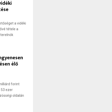
idéki
tése
tőséget a vidéki
ővé tétele a
zterelnök
 ingyenesen
lésen élő
lliárd forint
153 ezer
özösségi oldalán