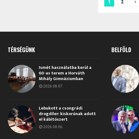
Bejegyzé
1
2
lapozása
TÉRSÉGÜNK
BELFÖLD
Ismét használatba kerül a
60-as terem a Horváth
Mihály Gimnáziumban
2026.08.07.
Lebukott a csongrádi
drogdíler: kiskorúnak adott
el kábítószert
2026.08.06.