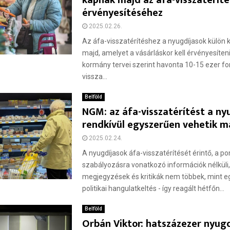
kapnak majd az áfa-visszatéríté
érvényesítéséhez
2025.02.26.
Az áfa-visszatérítéshez a nyugdíjasok külön 
majd, amelyet a vásárláskor kell érvényesíteni
kormány tervei szerint havonta 10-15 ezer fo
vissza...
Belföld
NGM: az áfa-visszatérítést a ny
rendkívül egyszerűen vehetik m
2025.02.24.
A nyugdíjasok áfa-visszatérítését érintő, a p
szabályozásra vonatkozó információk nélküli,
megjegyzések és kritikák nem többek, mint e
politikai hangulatkeltés - így reagált hétfőn...
Belföld
Orbán Viktor: hatszázezer nyugd