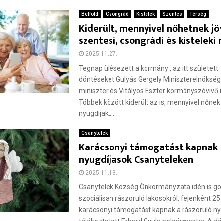
Belföld
Csongrád
Kistelek
Szentes
Térség
Kiderült, mennyivel nőhetnek jö
szentesi, csongrádi és kisteleki
2025.11.27.
Tegnap ülésezett a kormány , az itt született
döntéseket Gulyás Gergely Miniszterelnökség
miniszter és Vitályos Eszter kormányszóvivő 
Többek között kiderült az is, mennyivel nőnek
nyugdíjak....
Csanytelek
Karácsonyi támogatást kapnak 
nyugdíjasok Csanyteleken
2025.11.13.
Csanytelek Község Önkormányzata idén is go
szociálisan rászoruló lakosokról: fejenként 25
karácsonyi támogatást kapnak a rászoruló ny