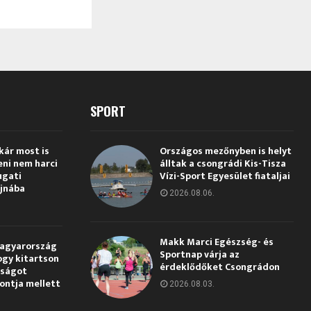
SPORT
kár most is
Országos mezőnyben is helyt
eni nem harci
álltak a csongrádi Kis-Tisza
ugati
Vízi-Sport Egyesület fiataljai
jnába
2026.08.06.
Makk Marci Egészség- és
Magyarország
Sportnap várja az
ogy kitartson
érdeklődőket Csongrádon
gságot
pontja mellett
2026.08.03.