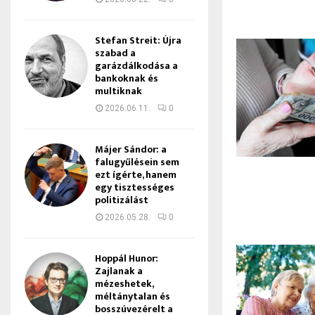
Stefan Streit: Újra
szabad a
garázdálkodása a
bankoknak és
multiknak
2026.06.11.
0
Májer Sándor: a
falugyűlésein sem
ezt ígérte, hanem
egy tisztességes
politizálást
2026.05.28.
0
Hoppál Hunor:
Zajlanak a
mézeshetek,
méltánytalan és
bosszúvezérelt a