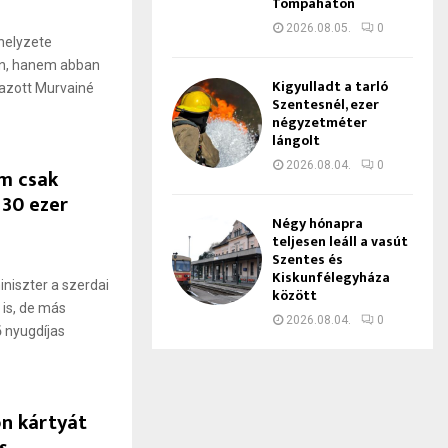
Tompaháton
2026.08.05.
0
 helyzete
n, hanem abban
Kigyulladt a tarló
mazott Murvainé
Szentesnél, ezer
négyzetméter
lángolt
2026.08.04.
0
em csak
 30 ezer
Négy hónapra
teljesen leáll a vasút
Szentes és
Kiskunfélegyháza
niszter a szerdai
között
 is, de más
2026.08.04.
0
ő nyugdíjas
ön kártyát