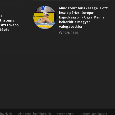
Mindszent büszkesége is ott
lesz a párizsi Európa-
és
bajnokságon – Ugrai Panna
tratégiai
bekerült a magyar
síti tovább
válogatottba
dését
2026.08.01.
ányelvek
Felhasználási feltételek
Impresszum
Hirdetési ajánlatunk