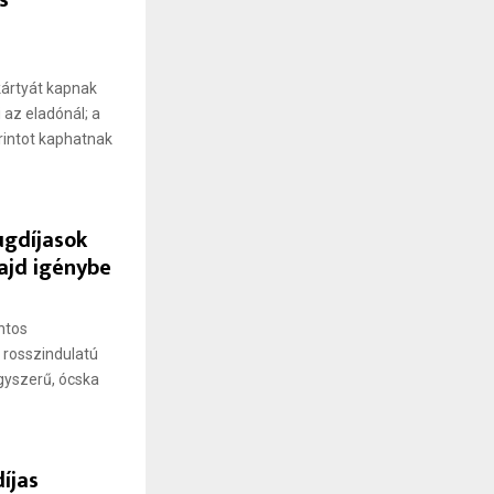
s
kártyát kapnak
 az eladónál; a
rintot kaphatnak
ugdíjasok
ajd igénybe
ontos
 rosszindulatú
gyszerű, ócska
íjas