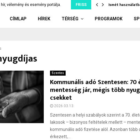
tjuk szó nélkül, ami…
Ismét használatb
hír, vélemény és esemény portálja.
FRISS
CÍMLAP
HÍREK
TÉRSÉG
PROGRAMOK
SP
s
nyugdíjas
Szentes
Kommunális adó Szentesen: 70 é
mentesség jár, mégis több nyug
csekket
2026.03.13.
Szentesen a helyi szabályok szerint a 70. élet
lakosok – bizonyos feltételek mellett – ment
kommunális adó fizetése alól. Azonban több o
érkezett,...