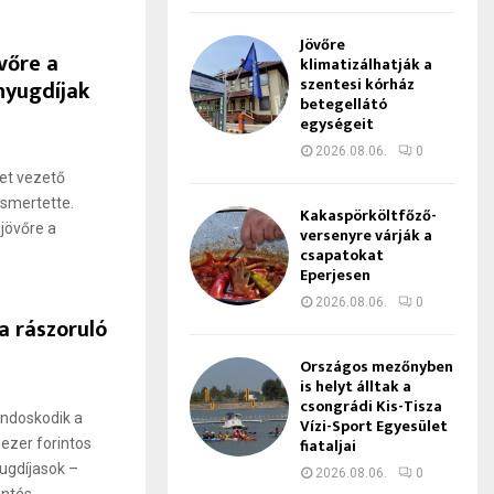
Jövőre
vőre a
klimatizálhatják a
szentesi kórház
 nyugdíjak
betegellátó
egységeit
2026.08.06.
0
et vezető
ismertette.
Kakaspörköltfőző-
 jövőre a
versenyre várják a
csapatokat
Eperjesen
2026.08.06.
0
a rászoruló
Országos mezőnyben
is helyt álltak a
csongrádi Kis-Tisza
ndoskodik a
Vízi-Sport Egyesület
fiataljai
 ezer forintos
ugdíjasok –
2026.08.06.
0