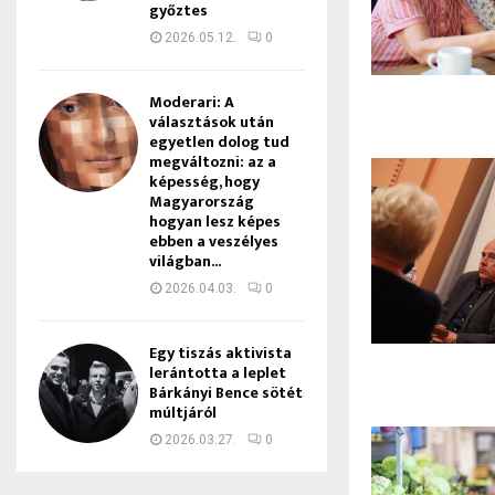
győztes
2026.05.12.
0
Moderari: A
választások után
egyetlen dolog tud
megváltozni: az a
képesség, hogy
Magyarország
hogyan lesz képes
ebben a veszélyes
világban...
2026.04.03.
0
Egy tiszás aktivista
lerántotta a leplet
Bárkányi Bence sötét
múltjáról
2026.03.27.
0