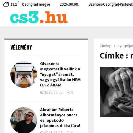
C
te…
Czirbus Gábor: Nem hagyha
Csongrád megye
2026.08.08.
Szentes-Csongrád-Kistelek 
21.2
VÉLEMÉNY
Címlap
nyugdíja
Címke : 
Olvasónk:
Megvetetik velünk a
“nyugat” áramát,
vagy egyáltalán NEM
LESZ ÁRAM
2026.08.05.
0
Ábrahám Róbert:
Alkotmányos puccs
és lopakodó
jakobinus diktatúra!