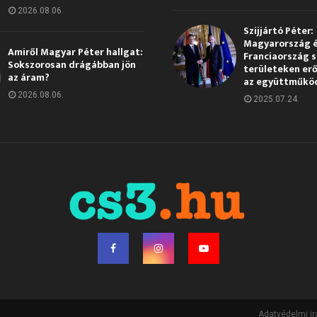
2026.08.06.
Szijjártó Péter:
Magyarország 
Amiről Magyar Péter hallgat:
Franciaország s
Sokszorosan drágábban jön
területeken erő
az áram?
az együttműkö
2026.08.06.
2025.07.24.
Adatvédelmi ir