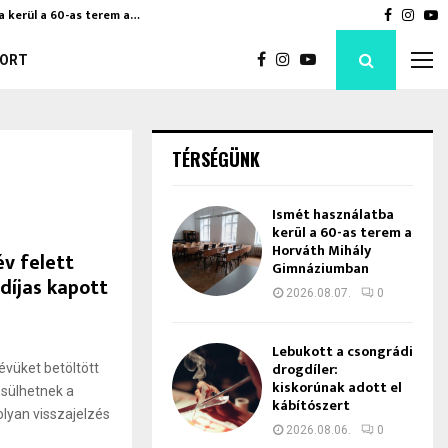
a kerül a 60-as terem a…
Bod Péte
Faceboo
Inst
Y
ORT
TÉRSÉGÜNK
Ismét használatba
kerül a 60-as terem a
Horváth Mihály
v felett
Gimnáziumban
díjas kapott
2026.08.07.
0
Lebukott a csongrádi
drogdíler:
évüket betöltött
kiskorúnak adott el
esülhetnek a
kábítószert
lyan visszajelzés
2026.08.06.
0