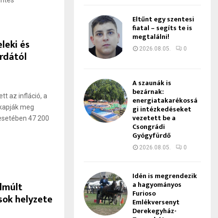
öntés
Eltűnt egy szentesi
fiatal – segíts te is
megtalálni!
eleki és
2026.08.05.
0
rdától
A szaunák is
bezárnak:
t az infláció, a
energiatakarékossá
 kapják meg
gi intézkedéseket
vezetett be a
 esetében 47 200
Csongrádi
Gyógyfürdő
2026.08.05.
0
Idén is megrendezik
elmúlt
a hagyományos
Furioso
sok helyzete
Emlékversenyt
Derekegyház-