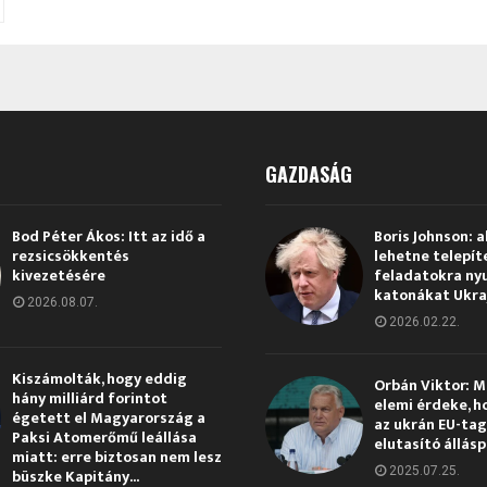
sek
GAZDASÁG
Bod Péter Ákos: Itt az idő a
Boris Johnson: a
rezsicsökkentés
lehetne telepít
kivezetésére
feladatokra ny
katonákat Ukra
2026.08.07.
2026.02.22.
Kiszámolták, hogy eddig
Orbán Viktor: 
hány milliárd forintot
elemi érdeke, h
égetett el Magyarország a
az ukrán EU-ta
Paksi Atomerőmű leállása
elutasító állás
miatt: erre biztosan nem lesz
2025.07.25.
büszke Kapitány...