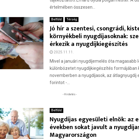
tájékoztatott Erhard Gyula polgármester. A d
értelmében összesen...
Belföld
Térség
Jó hír a szentesi, csongrádi, kist
környékbeli nyugdíjasoknak: sze
érkezik a nyugdíjkiegészítés
2025.11.11.
Mivel a januári nyugdíjemelés óta magasabb let
különbözetet nyugdíjkiegészítés formájában
novemberben a nyugdíjasok, az átlagnyugdíj
forintot -...
- Hirdetés -
Belföld
Nyugdíjas egyesületi elnök: az 
években sokat javult a nyugdíja
Magyarországon