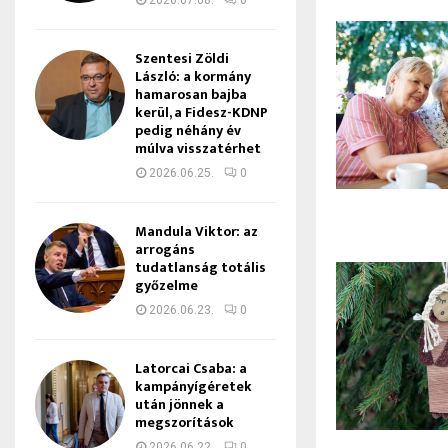
2026.07.08.
0
Szentesi Zöldi
László: a kormány
hamarosan bajba
kerül, a Fidesz-KDNP
pedig néhány év
múlva visszatérhet
2026.06.25.
0
Mandula Viktor: az
arrogáns
tudatlanság totális
győzelme
2026.06.23.
0
Latorcai Csaba: a
kampányígéretek
után jönnek a
megszorítások
2026.06.22.
0