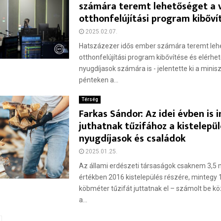
számára teremt lehetőséget a v
otthonfelújítási program kibőví
2025.02.07.
Hatszázezer idős ember számára teremt lehe
otthonfelújítási program kibővítése és elérhet
nyugdíjasok számára is - jelentette ki a minis
pénteken a...
Térség
Farkas Sándor: Az idei évben is
juthatnak tűzifához a kistelepü
nyugdíjasok és családok
2025.01.25.
Az állami erdészeti társaságok csaknem 3,5 mi
értékben 2016 kistelepülés részére, mintegy 
köbméter tűzifát juttatnak el – számolt be k
a...